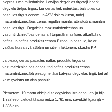
pieprasījuma mijiedarbība. Latvijas degvielas tirgotāji iepērk
degvielu ārējos tirgos, kur cenas tiek noteiktas, balstoties uz
pasaules tirgus cenām un ASV dolāra kursu, tādēļ
mazumtirdzniecības cenas regulāri mainās atbilstoši izmaiņām
pasaules tirgū. Degvielas mazumtirdzniecības un
vairumtirdzniecības cenas arī turpmāk mainīsies atkarībā no
naftas un naftas produktu cenām Eiropā un pasaulē, kā arī
valūtas kursa svārstībām un citiem faktoriem, skaidro KP.
Ja pieaug cenas pasaules naftas produktu tirgos un
vairumtirdzniecības cenas, tad naftas produktu cenas
mazumtirdzniecībā pieaug ne tikai Latvijas degvielas tirgū, bet arī
kaimiņvalstīs un visā pasaulē.
Piemēram, 10.martā vidējā dīzeļdegvielas litra cena Latvijā bija
1,728 eiro, Lietuvā tā sasniedza 1,761 eiro, savukārt Igaunijā –
1,836 eiro.