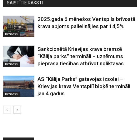
SAISTĪTIE RAKSTI
2025.gada 6 mēnešos Ventspils brīvostā
kravu apjoms palielinājies par 14,5%
Bizness
Sankcionētā Krievijas krava bremzē
“Kālija parks” termināli – uzņēmums
pieprasa tiesības atbrīvot noliktavas
Bizness
AS “Kālija Parks” gatavojas izsolei –
Krievijas krava Ventspilī bloķē termināli
jau 4 gadus
Bizness