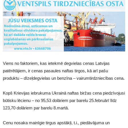
Viens no faktoriem, kas ietekmē degvielas cenas Latvijas
patērētājiem, ir cenas pasaules naftas tirgos, kā arī pašu
produktu – dīzeļdegvielas un benzīna – vairumtirdzniecības cena.
Kopš Krievijas iebrukuma Ukrainā naftas biržas cena piedzīvojusi
būtisku lēcienu – no 95,53 dolāriem par barelu 25.februārī līdz
123,70 dolāriem par barelu 8.martā.
Cenu nosaka mainīgie tirgus apstākļi, t.i., piedāvājuma un