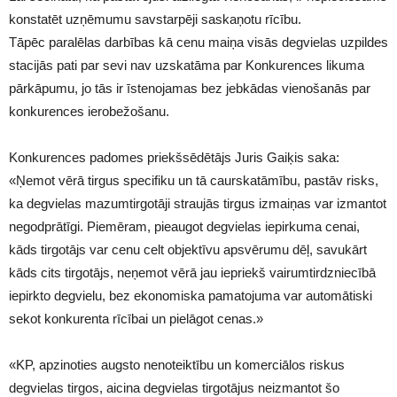
konstatēt uzņēmumu savstarpēji saskaņotu rīcību.
Tāpēc paralēlas darbības kā cenu maiņa visās degvielas uzpildes
stacijās pati par sevi nav uzskatāma par Konkurences likuma
pārkāpumu, jo tās ir īstenojamas bez jebkādas vienošanās par
konkurences ierobežošanu.
Konkurences padomes priekšsēdētājs Juris Gaiķis saka:
«Ņemot vērā tirgus specifiku un tā caurskatāmību, pastāv risks,
ka degvielas mazumtirgotāji straujās tirgus izmaiņas var izmantot
negodprātīgi. Piemēram, pieaugot degvielas iepirkuma cenai,
kāds tirgotājs var cenu celt objektīvu apsvērumu dēļ, savukārt
kāds cits tirgotājs, neņemot vērā jau iepriekš vairumtirdzniecībā
iepirkto degvielu, bez ekonomiska pamatojuma var automātiski
sekot konkurenta rīcībai un pielāgot cenas.»
«KP, apzinoties augsto nenoteiktību un komerciālos riskus
degvielas tirgos, aicina degvielas tirgotājus neizmantot šo