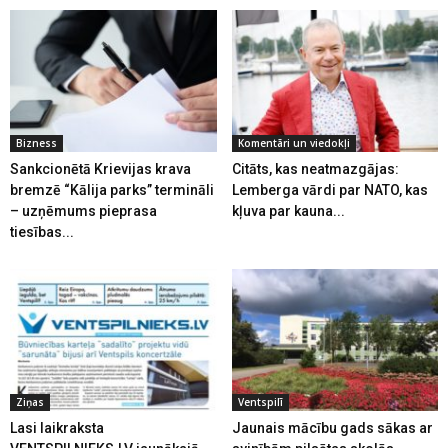
Bizness
Komentāri un viedokļi
Sankcionētā Krievijas krava
Citāts, kas neatmazgājas:
bremzē “Kālija parks” termināli
Lemberga vārdi par NATO, kas
– uzņēmums pieprasa
kļuva par kauna...
tiesības...
Ziņas
Ventspilī
Lasi laikraksta
Jaunais mācību gads sākas ar