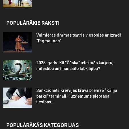
POPULĀRĀKIE RAKSTI
Valmieras drāmas teātris viesosies ar izrādi
“Pigmalions”
2025. gads: Kā “Čūska” ietekmēs karjeru,
mīlestību un finansiālo labklājību?
Sankcionētā Krievijas krava bremzē “Kālija
parks” termināli – uzņēmums pieprasa
tiesības...
POPULĀRĀKĀS KATEGORIJAS