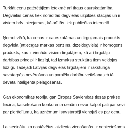
Turklāt cenu patērētājiem ietekmē arī tirgus caurskatāmība.
Degvielas cenas tiek norādītas degvielas uzpildes stacijās un ir
visiem brīvi pieejamas, kā arī tās tiek publicētas internetā.
Ņemot vērā, ka cenas ir caurskatāmas un tirgojamais produkts –
degviela (attiecīgās markas benzīns, dīzeļdegviela) ir homogēns
produkts, kas ir vienāds visiem tirgotājiem, kā arī tirgotāju
darbības principi ir līdzīgi, tad izmaksu struktūra tiem veidojas
līdzīgi. Tādējādi Latvijas degvielas tirgotājiem ir raksturīga
savstarpēja novērošana un paralēla darbību veikšana jeb tā
dēvētā inteliģentā pielāgošanās.
Gan ekonomikas teorija, gan Eiropas Savienības tiesas prakse
liecina, ka sekošana konkurenta cenām nevar kalpot pati par sevi
par pierādījumu, ka uzņēmumi savstarpēji vienojušies par cenu.
Lai secinātu, ka pastāvējusi aizliegta vienošanās, ir nepieciešams