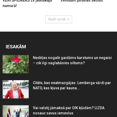
VENTSPILNIEKS.LV jaunākajā
svinībām pilsētas skolās
numurā!
Skatīt vairāk
IESAKĀM
Nedēļas nogalē gaidāms karstums un negaisi
– cik ilgi saglabāsies siltums?
Citāts, kas neatmazgājas: Lemberga vārdi par
NATO, kas kļuva par kauna...
Vai valstij jāmaksā par OIK kļūdām? LIZDA
nosauc savus iemeslus