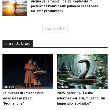
Aicina uzņēmējus līdz 22. septembrim
pieteikties konkursam jauniem nesezonas
tūrisma produktiem...
Skatīt vairāk
POPULĀRĀKAIS
Izklaide
Izklaide
Valmieras drāmas teātris
2025. gads: Kā “Čūska”
viesosies ar izrādi
ietekmēs karjeru, mīlestību un
“Pigmalions”
finansiālo labklājību?