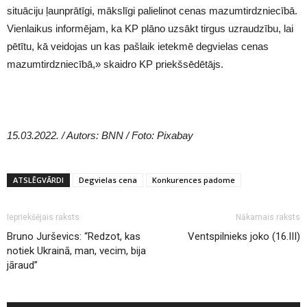
situāciju ļaunprātīgi, mākslīgi palielinot cenas mazumtirdzniecībā.
Vienlaikus informējam, ka KP plāno uzsākt tirgus uzraudzību, lai
pētītu, kā veidojas un kas pašlaik ietekmē degvielas cenas
mazumtirdzniecībā,» skaidro KP priekšsēdētājs.
15.03.2022. / Autors: BNN / Foto: Pixabay
ATSLĒGVĀRDI
Degvielas cena
Konkurences padome
Iepriekšējais raksts
Nākamais raksts
Bruno Jurševics: “Redzot, kas
Ventspilnieks joko (16.III)
notiek Ukrainā, man, vecim, bija
jāraud”