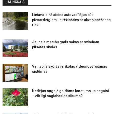
JAUNĀKAIS
Lietavu laikā aicina autovadītājus būt
piesardzīgiem un rēķināties ar akvaplanēšanas
risku
Jaunais mācību gads sākas ar svinībām
pilsētas skolās
Ventspils skolās ierīkotas videonovērošanas
sistēmas
Nedēļas nogalē gaidāms karstums un negaisi
– cik ilgi saglabāsies siltums?