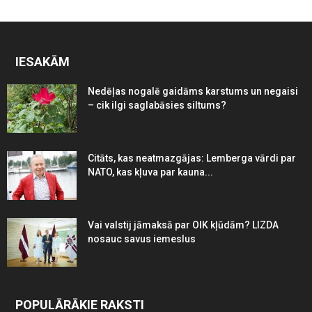
IESAKĀM
Nedēļas nogalē gaidāms karstums un negaisi
– cik ilgi saglabāsies siltums?
Citāts, kas neatmazgājas: Lemberga vārdi par
NATO, kas kļuva par kauna...
Vai valstij jāmaksā par OIK kļūdām? LIZDA
nosauc savus iemeslus
POPULĀRĀKIE RAKSTI