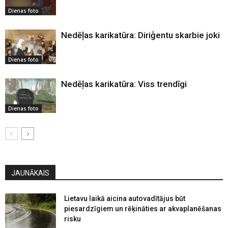
Dienas foto
Nedēļas karikatūra: Diriģentu skarbie joki
Dienas foto
Nedēļas karikatūra: Viss trendīgi
Dienas foto
JAUNĀKAIS
Lietavu laikā aicina autovadītājus būt
piesardzīgiem un rēķināties ar akvaplanēšanas
risku