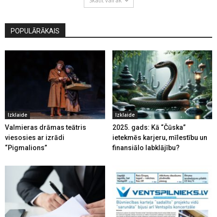
Skatīt vairāk
POPULĀRĀKAIS
Izklaide
Izklaide
Valmieras drāmas teātris
2025. gads: Kā “Čūska”
viesosies ar izrādi
ietekmēs karjeru, mīlestību un
“Pigmalions”
finansiālo labklājību?