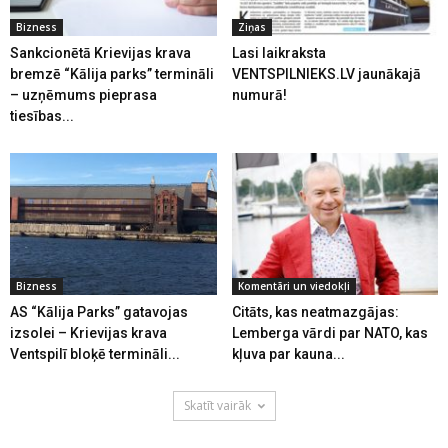
Bizness
Ziņas
Sankcionētā Krievijas krava
Lasi laikraksta
bremzē “Kālija parks” termināli
VENTSPILNIEKS.LV jaunākajā
– uzņēmums pieprasa
numurā!
tiesības...
Bizness
Komentāri un viedokļi
AS “Kālija Parks” gatavojas
Citāts, kas neatmazgājas:
izsolei – Krievijas krava
Lemberga vārdi par NATO, kas
Ventspilī bloķē termināli...
kļuva par kauna...
Skatīt vairāk