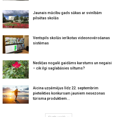
Jaunais mācību gads sākas ar svinībām
pilsētas skolās
Ventspils skolās ierīkotas videonovērošanas
sistēmas
Nedēļas nogalē gaidāms karstums un negaisi
– cik ilgi saglabāsies siltums?
Aicina uzņēmējus līdz 22. septembrim
pieteikties konkursam jauniem nesezonas
tūrisma produktiem...