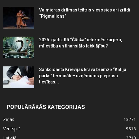
Valmieras drāmas teātris viesosies ar izrādi
“Pigmalions”
2025. gads: Kā “Čūska” ietekmēs karjeru,
mīlestību un finansiālo labklājību?
Sankcionētā Krievijas krava bremzē “Kālija
parks” termināli – uzņēmums pieprasa
tiesības...
POPULĀRĀKĀS KATEGORIJAS
Ziņas
13271
Ventspilī
9815
Latvijā
3710