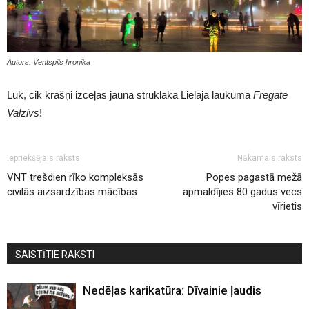
Autors: Ventspils hronika
Lūk, cik krāšņi izceļas jaunā strūklaka Lielajā laukumā
Fregate
Valzivs
!
Iepriekšējais raksts
Nākamais raksts
VNT trešdien rīko kompleksās
Popes pagastā mežā
civilās aizsardzības mācības
apmaldījies 80 gadus vecs
vīrietis
SAISTĪTIE RAKSTI
Nedēļas karikatūra: Dīvainie ļaudis