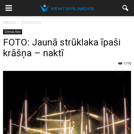
Sākums
Dienas foto
Dienas foto
FOTO: Jaunā strūklaka īpaši
krāšņa – naktī
1776