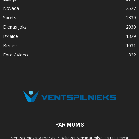
Novadā
2527
Sports
2339
Dienas joks
2030
Izklaide
1329
Bizness
1031
Foto / Video
822
PAR MUMS
Ventspilnieks.lv mērķis ir palīdzēt veicināt pilsētas izaugsmi