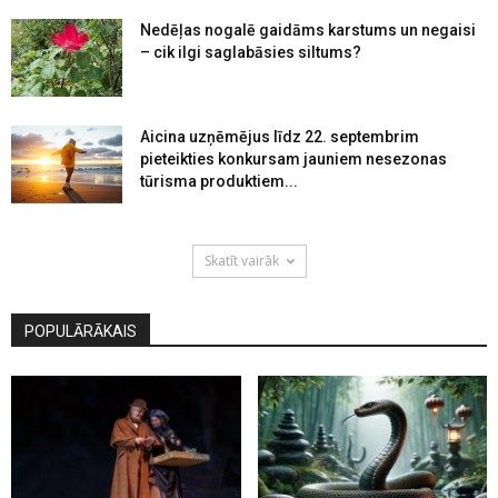
Nedēļas nogalē gaidāms karstums un negaisi
– cik ilgi saglabāsies siltums?
Aicina uzņēmējus līdz 22. septembrim
pieteikties konkursam jauniem nesezonas
tūrisma produktiem...
Skatīt vairāk
POPULĀRĀKAIS