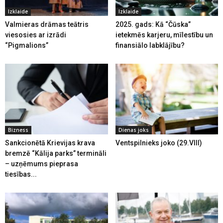
Izklaide
Izklaide
Valmieras drāmas teātris
2025. gads: Kā “Čūska”
viesosies ar izrādi
ietekmēs karjeru, mīlestību un
“Pigmalions”
finansiālo labklājību?
Bizness
Dienas joks
Sankcionētā Krievijas krava
Ventspilnieks joko (29.VIII)
bremzē “Kālija parks” termināli
– uzņēmums pieprasa
tiesības...