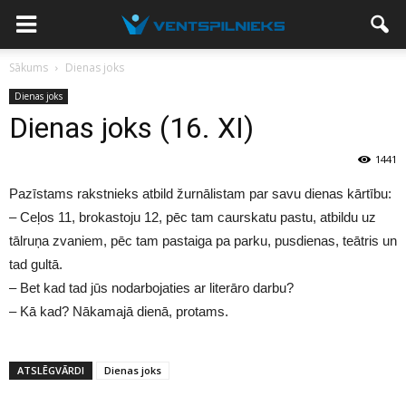
Sākums
Dienas joks
Dienas joks
Dienas joks (16. XI)
1441
Pazīstams rakstnieks atbild žurnālistam par savu dienas kārtību:
– Ceļos 11, brokastoju 12, pēc tam caurskatu pastu, atbildu uz
tālruņa zvaniem, pēc tam pastaiga pa parku, pusdienas, teātris un
tad gultā.
– Bet kad tad jūs nodarbojaties ar literāro darbu?
– Kā kad? Nākamajā dienā, protams.
ATSLĒGVĀRDI
Dienas joks