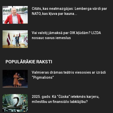
Citāts, kas neatmazgājas: Lemberga vārdi par
NATO, kas kļuva par kauna...
Vai valstij jāmaksā par OIK kļūdām? LIZDA
nosauc savus iemeslus
POPULĀRĀKIE RAKSTI
Valmieras drāmas teātris viesosies ar izrādi
“Pigmalions”
2025. gads: Kā “Čūska” ietekmēs karjeru,
mīlestību un finansiālo labklājību?