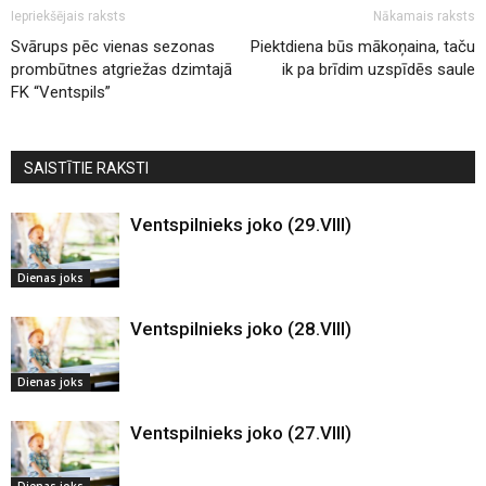
Iepriekšējais raksts
Nākamais raksts
Svārups pēc vienas sezonas
Piektdiena būs mākoņaina, taču
prombūtnes atgriežas dzimtajā
ik pa brīdim uzspīdēs saule
FK “Ventspils”
SAISTĪTIE RAKSTI
Ventspilnieks joko (29.VIII)
Dienas joks
Ventspilnieks joko (28.VIII)
Dienas joks
Ventspilnieks joko (27.VIII)
Dienas joks