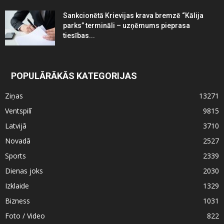
Sankcionētā Krievijas krava bremzē “Kālija
parks” termināli – uzņēmums pieprasa
tiesības...
POPULĀRĀKĀS KATEGORIJAS
Ziņas
13271
Ventspilī
9815
Latvijā
3710
Novadā
2527
Sports
2339
Dienas joks
2030
Izklaide
1329
Bizness
1031
Foto / Video
822