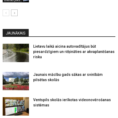
JAUNĀKAIS
Lietavu laikā aicina autovadītājus būt
piesardzīgiem un rēķināties ar akvaplanēšanas
risku
Jaunais mācību gads sākas ar svinībām
pilsētas skolās
Ventspils skolās ierīkotas videonovērošanas
sistēmas