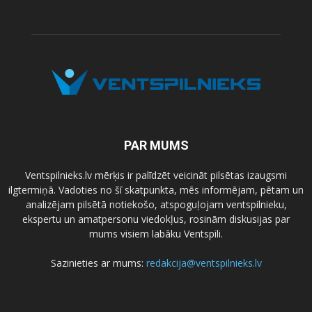
PAR MUMS
Ventspilnieks.lv mērķis ir palīdzēt veicināt pilsētas izaugsmi
ilgtermiņā. Vadoties no šī skatpunkta, mēs informējam, pētam un
analizējam pilsētā notiekošo, atspoguļojam ventspilnieku,
ekspertu un amatpersonu viedokļus, rosinām diskusijas par
mums visiem labāku Ventspili.
Sazinieties ar mums:
redakcija@ventspilnieks.lv