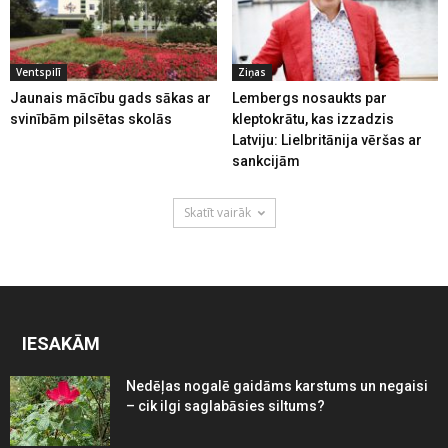
Ventspilī
Ziņas
Jaunais mācību gads sākas ar
Lembergs nosaukts par
svinībām pilsētas skolās
kleptokrātu, kas izzadzis
Latviju: Lielbritānija vēršas ar
sankcijām
Skatīt vairāk
IESAKĀM
Nedēļas nogalē gaidāms karstums un negaisi
– cik ilgi saglabāsies siltums?