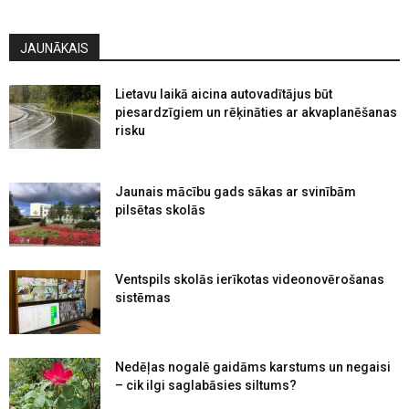
JAUNĀKAIS
Lietavu laikā aicina autovadītājus būt
piesardzīgiem un rēķināties ar akvaplanēšanas
risku
Jaunais mācību gads sākas ar svinībām
pilsētas skolās
Ventspils skolās ierīkotas videonovērošanas
sistēmas
Nedēļas nogalē gaidāms karstums un negaisi
– cik ilgi saglabāsies siltums?