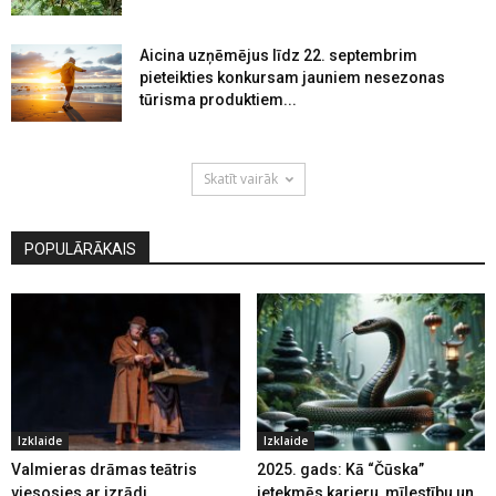
Aicina uzņēmējus līdz 22. septembrim
pieteikties konkursam jauniem nesezonas
tūrisma produktiem...
Skatīt vairāk
POPULĀRĀKAIS
Izklaide
Izklaide
Valmieras drāmas teātris
2025. gads: Kā “Čūska”
viesosies ar izrādi
ietekmēs karjeru, mīlestību un