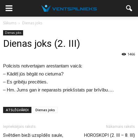
Sākums
Dienas joks
Dienas joks
Dienas joks (2. III)
1466
Policists notvertajam arestantam vaicā:
– Kādēļ jūs bēgāt no cietuma?
– Es gribēju precēties.
– Hm. Jums gan ir neparasts priekšstats par brīvību….
ATSLĒGVĀRDI
Dienas joks
Iepriekšējais raksts
Nākamais raksts
Svētdien bieži uzspīdēs saule,
HOROSKOPI (2. III – 8. III)