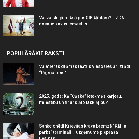
Vai valstij jāmaksā par OIK kļūdām? LIZDA
nosauc savus iemeslus
POPULĀRĀKIE RAKSTI
Valmieras drāmas teātris viesosies ar izrādi
“Pigmalions”
2025. gads: Kā “Čūska” ietekmēs karjeru,
mīlestību un finansiālo labklājību?
Sankcionētā Krievijas krava bremzē “Kālija
parks” termināli – uzņēmums pieprasa
tiesības...