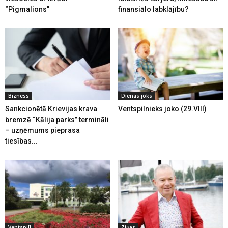
“Pigmalions”
finansiālo labklājību?
Bizness
Dienas joks
Sankcionētā Krievijas krava
Ventspilnieks joko (29.VIII)
bremzē “Kālija parks” termināli
– uzņēmums pieprasa
tiesības...
Ventspilī
Ziņas