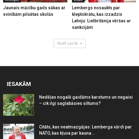
Jaunais mācību gads sākas ar
Lembergs nosaukts par
svinībām pilsētas skolās
kleptokrātu, kas izzadzis
Latviju: Lielbritānija vēršas ar
sankcijām
Skatīt vairāk
IESAKĀM
Nedēļas nogalē gaidāms karstums un negaisi
– cik ilgi saglabāsies siltums?
Citāts, kas neatmazgājas: Lemberga vārdi par
NATO, kas kļuva par kauna...