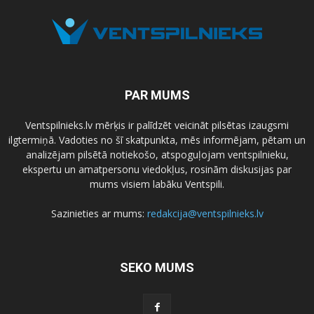
PAR MUMS
Ventspilnieks.lv mērķis ir palīdzēt veicināt pilsētas izaugsmi
ilgtermiņā. Vadoties no šī skatpunkta, mēs informējam, pētam un
analizējam pilsētā notiekošo, atspoguļojam ventspilnieku,
ekspertu un amatpersonu viedokļus, rosinām diskusijas par
mums visiem labāku Ventspili.
Sazinieties ar mums:
redakcija@ventspilnieks.lv
SEKO MUMS