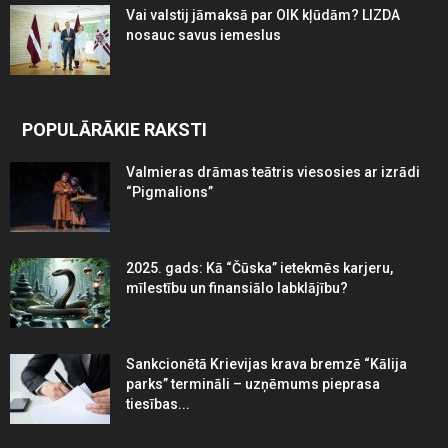
Vai valstij jāmaksā par OIK kļūdām? LIZDA
nosauc savus iemeslus
POPULĀRĀKIE RAKSTI
Valmieras drāmas teātris viesosies ar izrādi
“Pigmalions”
2025. gads: Kā “Čūska” ietekmēs karjeru,
mīlestību un finansiālo labklājību?
Sankcionētā Krievijas krava bremzē “Kālija
parks” termināli – uzņēmums pieprasa
tiesības...