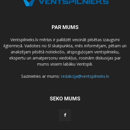
PAR MUMS
Ventspilnieks.lv mērķis ir palīdzēt veicināt pilsētas izaugsmi
ilgtermiņā. Vadoties no šī skatpunkta, mēs informējam, pētam un
analizējam pilsētā notiekošo, atspoguļojam ventspilnieku,
ekspertu un amatpersonu viedokļus, rosinām diskusijas par
mums visiem labāku Ventspili.
Sazinieties ar mums:
redakcija@ventspilnieks.lv
SEKO MUMS