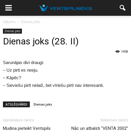
Sākums
Dienas joks
Dienas joks
Dienas joks (28. II)
1458
Sarunājas divi draugi:
– Uz pirti es neeju.
– Kāpēc?
– Sieviešu pirtī nelaiž, bet vīriešu pirtī nav interesanti.
ATSLĒGVĀRDI
Dienas joks
Iepriekšējais raksts
Nākamais raksts
Mudina pieteikt Ventspils
Nāc un atbalsti “VENTA 2002”