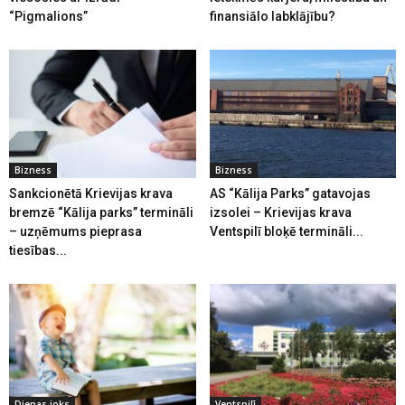
“Pigmalions”
finansiālo labklājību?
Bizness
Bizness
Sankcionētā Krievijas krava
AS “Kālija Parks” gatavojas
bremzē “Kālija parks” termināli
izsolei – Krievijas krava
– uzņēmums pieprasa
Ventspilī bloķē termināli...
tiesības...
Dienas joks
Ventspilī