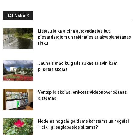
JAUNĀKAIS
Lietavu laikā aicina autovadītājus būt
piesardzīgiem un rēķināties ar akvaplanēšanas
risku
Jaunais mācību gads sākas ar svinībām
pilsētas skolās
Ventspils skolās ierīkotas videonovērošanas
sistēmas
Nedēļas nogalē gaidāms karstums un negaisi
– cik ilgi saglabāsies siltums?