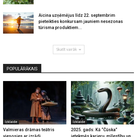
Aicina uzņēmējus līdz 22. septembrim
pieteikties konkursam jauniem nesezonas
tūrisma produktiem...
Skatīt vairāk
POPULĀRĀKAIS
Izklaide
Izklaide
Valmieras drāmas teātris
2025. gads: Kā “Čūska”
viesosies ar izrādi
ietekmēs karjeru, mīlestību un