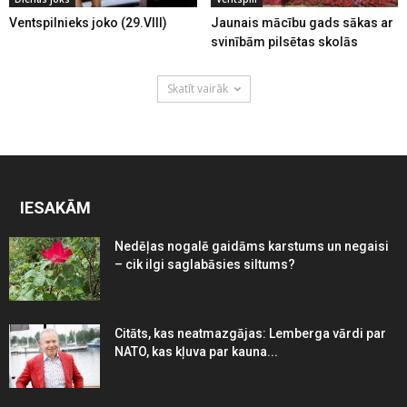
Ventspilnieks joko (29.VIII)
Jaunais mācību gads sākas ar
svinībām pilsētas skolās
Skatīt vairāk
IESAKĀM
Nedēļas nogalē gaidāms karstums un negaisi
– cik ilgi saglabāsies siltums?
Citāts, kas neatmazgājas: Lemberga vārdi par
NATO, kas kļuva par kauna...