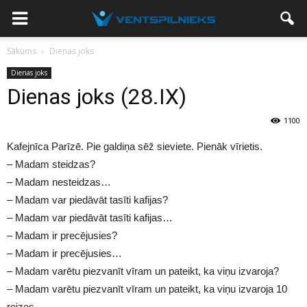
Sākums
Dienas joks
Dienas joks
Dienas joks (28.IX)
1100
Kafejnīca Parīzē. Pie galdiņa sēž sieviete. Pienāk vīrietis.
– Madam steidzas?
– Madam nesteidzas…
– Madam var piedāvāt tasīti kafijas?
– Madam var piedāvāt tasīti kafijas…
– Madam ir precējusies?
– Madam ir precējusies…
– Madam varētu piezvanīt vīram un pateikt, ka viņu izvaroja?
– Madam varētu piezvanīt vīram un pateikt, ka viņu izvaroja 10
reizes…