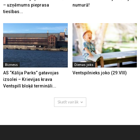
– uzņēmums pieprasa
numurā!
tiesības...
Bizness
Dienas joks
AS “Kālija Parks” gatavojas
Ventspilnieks joko (29.VIII)
izsolei – Krievijas krava
Ventspilī bloķē termināli...
Skatīt vairāk