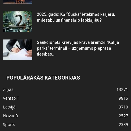
2025. gads: Kā “Čūska” ietekmēs karjeru,
mīlestību un finansiālo labklājību?
Sankcionētā Krievijas krava bremzē “Kālija
parks” termināli – uzņēmums pieprasa
tiesības...
POPULĀRĀKĀS KATEGORIJAS
Ziņas
13271
Ventspilī
9815
Latvijā
3710
Novadā
2527
Sports
2339