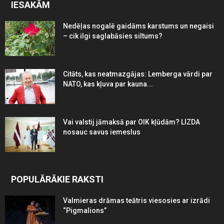
IESAKĀM
Nedēļas nogalē gaidāms karstums un negaisi
– cik ilgi saglabāsies siltums?
Citāts, kas neatmazgājas: Lemberga vārdi par
NATO, kas kļuva par kauna...
Vai valstij jāmaksā par OIK kļūdām? LIZDA
nosauc savus iemeslus
POPULĀRĀKIE RAKSTI
Valmieras drāmas teātris viesosies ar izrādi
“Pigmalions”