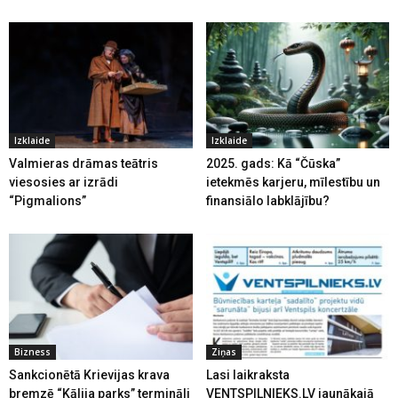
Izklaide
Izklaide
Valmieras drāmas teātris
2025. gads: Kā “Čūska”
viesosies ar izrādi
ietekmēs karjeru, mīlestību un
“Pigmalions”
finansiālo labklājību?
Bizness
Ziņas
Sankcionētā Krievijas krava
Lasi laikraksta
bremzē “Kālija parks” termināli
VENTSPILNIEKS.LV jaunākajā