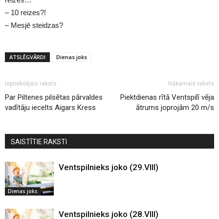
– 10 reizes?!
– Mesjē steidzas?
ATSLĒGVĀRDI
Dienas joks
Iepriekšējais raksts
Nākamais raksts
Par Piltenes pilsētas pārvaldes
Piektdienas rītā Ventspilī vēja
vadītāju iecelts Aigars Kress
ātrums joprojām 20 m/s
SAISTĪTIE RAKSTI
Ventspilnieks joko (29.VIII)
Dienas joks
Ventspilnieks joko (28.VIII)