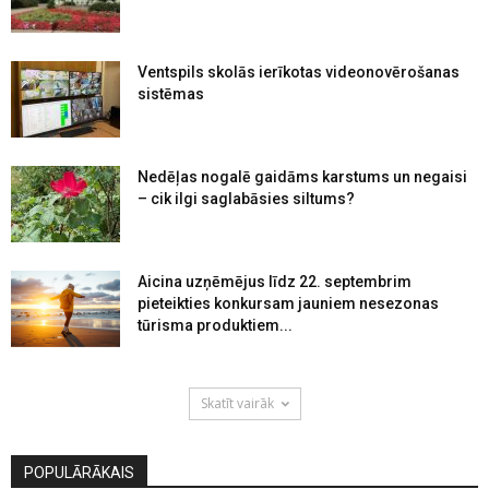
Ventspils skolās ierīkotas videonovērošanas
sistēmas
Nedēļas nogalē gaidāms karstums un negaisi
– cik ilgi saglabāsies siltums?
Aicina uzņēmējus līdz 22. septembrim
pieteikties konkursam jauniem nesezonas
tūrisma produktiem...
Skatīt vairāk
POPULĀRĀKAIS