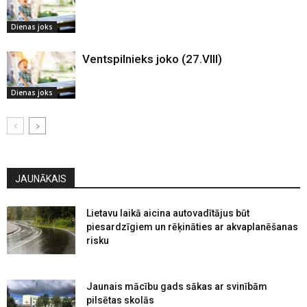
Dienas joks
Ventspilnieks joko (27.VIII)
Dienas joks
JAUNĀKAIS
Lietavu laikā aicina autovadītājus būt
piesardzīgiem un rēķināties ar akvaplanēšanas
risku
Jaunais mācību gads sākas ar svinībām
pilsētas skolās