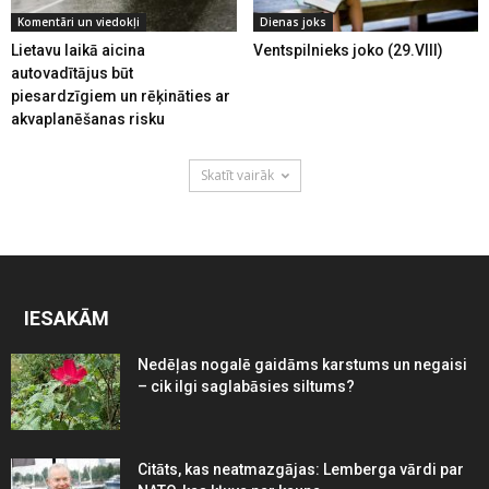
Komentāri un viedokļi
Dienas joks
Lietavu laikā aicina
Ventspilnieks joko (29.VIII)
autovadītājus būt
piesardzīgiem un rēķināties ar
akvaplanēšanas risku
Skatīt vairāk
IESAKĀM
Nedēļas nogalē gaidāms karstums un negaisi
– cik ilgi saglabāsies siltums?
Citāts, kas neatmazgājas: Lemberga vārdi par