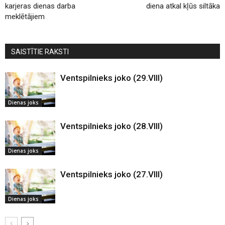
karjeras dienas darba
diena atkal kļūs siltāka
meklētājiem
SAISTĪTIE RAKSTI
Ventspilnieks joko (29.VIII)
Dienas joks
Ventspilnieks joko (28.VIII)
Dienas joks
Ventspilnieks joko (27.VIII)
Dienas joks