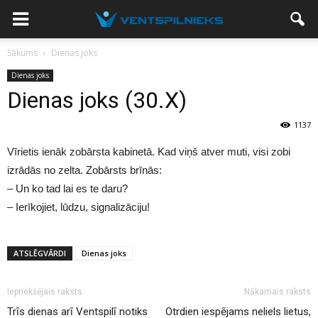
Sākums
Dienas joks
Dienas joks
Dienas joks (30.X)
1137
Vīrietis ienāk zobārsta kabinetā. Kad viņš atver muti, visi zobi
izrādās no zelta. Zobārsts brīnās:
– Un ko tad lai es te daru?
– Ierīkojiet, lūdzu, signalizāciju!
ATSLĒGVĀRDI
Dienas joks
Iepriekšējais raksts
Nākamais raksts
Trīs dienas arī Ventspilī notiks
Otrdien iespējams neliels lietus,