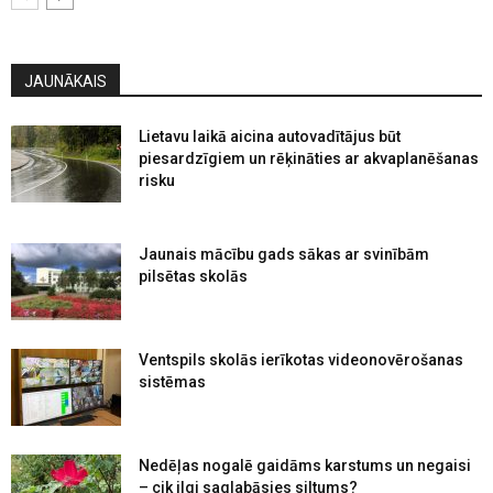
JAUNĀKAIS
Lietavu laikā aicina autovadītājus būt
piesardzīgiem un rēķināties ar akvaplanēšanas
risku
Jaunais mācību gads sākas ar svinībām
pilsētas skolās
Ventspils skolās ierīkotas videonovērošanas
sistēmas
Nedēļas nogalē gaidāms karstums un negaisi
– cik ilgi saglabāsies siltums?