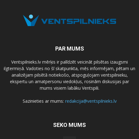
PAR MUMS
Ventspilnieks.lv mērķis ir palīdzēt veicināt pilsētas izaugsmi
ilgtermiņā. Vadoties no šī skatpunkta, mēs informējam, pētam un
analizējam pilsētā notiekošo, atspoguļojam ventspilnieku,
ekspertu un amatpersonu viedokļus, rosinām diskusijas par
mums visiem labāku Ventspili.
Sazinieties ar mums:
redakcija@ventspilnieks.lv
SEKO MUMS