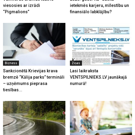
viesosies ar izrādi
ietekmēs karjeru, mīlestību un
“Pigmalions”
finansiālo labklājību?
Bizness
Ziņas
Sankcionētā Krievijas krava
Lasi laikraksta
bremzē “Kālija parks” termināli
VENTSPILNIEKS.LV jaunākajā
– uzņēmums pieprasa
numurā!
tiesības...