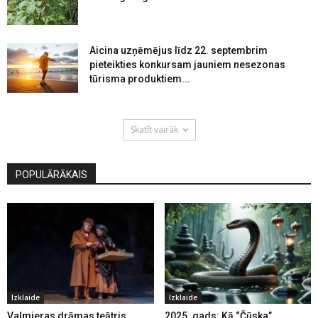
Aicina uzņēmējus līdz 22. septembrim
pieteikties konkursam jauniem nesezonas
tūrisma produktiem...
Skatīt vairāk
POPULĀRĀKAIS
Izklaide
Izklaide
Valmieras drāmas teātris
2025. gads: Kā “Čūska”