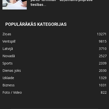
tiesības...
POPULĀRĀKĀS KATEGORIJAS
Ziņas
13271
Ventspilī
9815
Latvijā
3710
Novadā
2527
Sports
2339
Dienas joks
2030
Izklaide
1329
Bizness
1031
Foto / Video
822