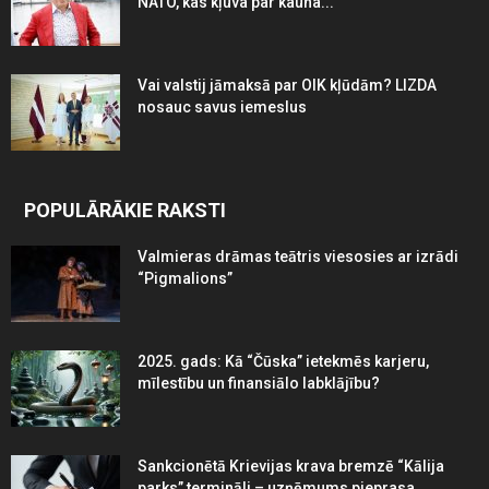
NATO, kas kļuva par kauna...
Vai valstij jāmaksā par OIK kļūdām? LIZDA
nosauc savus iemeslus
POPULĀRĀKIE RAKSTI
Valmieras drāmas teātris viesosies ar izrādi
“Pigmalions”
2025. gads: Kā “Čūska” ietekmēs karjeru,
mīlestību un finansiālo labklājību?
Sankcionētā Krievijas krava bremzē “Kālija
parks” termināli – uzņēmums pieprasa