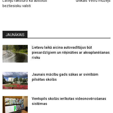
Latviju raksturo kā absolūti
unikāls Vētru muzejs
beztiesisku valsti
JAUNĀKAIS
Lietavu laikā aicina autovadītājus būt
piesardzīgiem un rēķināties ar akvaplanēšanas
risku
Jaunais mācību gads sākas ar svinībām
pilsētas skolās
Ventspils skolās ierīkotas videonovērošanas
sistēmas