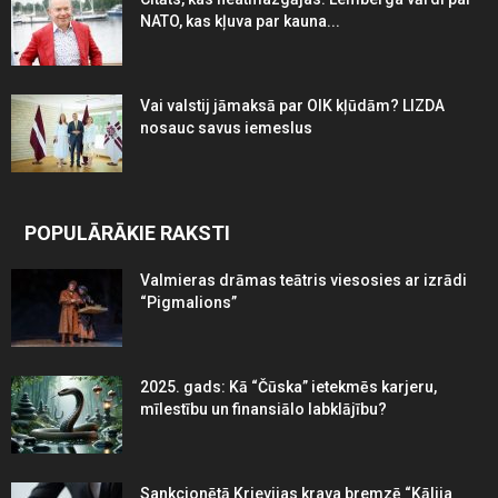
NATO, kas kļuva par kauna...
Vai valstij jāmaksā par OIK kļūdām? LIZDA
nosauc savus iemeslus
POPULĀRĀKIE RAKSTI
Valmieras drāmas teātris viesosies ar izrādi
“Pigmalions”
2025. gads: Kā “Čūska” ietekmēs karjeru,
mīlestību un finansiālo labklājību?
Sankcionētā Krievijas krava bremzē “Kālija