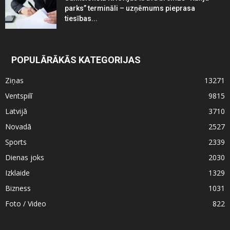
parks” termināli – uzņēmums pieprasa
tiesības...
POPULĀRĀKĀS KATEGORIJAS
Ziņas
13271
Ventspilī
9815
Latvijā
3710
Novadā
2527
Sports
2339
Dienas joks
2030
Izklaide
1329
Bizness
1031
Foto / Video
822