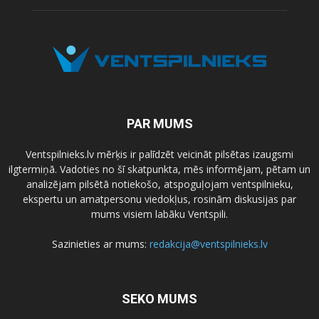
PAR MUMS
Ventspilnieks.lv mērķis ir palīdzēt veicināt pilsētas izaugsmi
ilgtermiņā. Vadoties no šī skatpunkta, mēs informējam, pētam un
analizējam pilsētā notiekošo, atspoguļojam ventspilnieku,
ekspertu un amatpersonu viedokļus, rosinām diskusijas par
mums visiem labāku Ventspili.
Sazinieties ar mums:
redakcija@ventspilnieks.lv
SEKO MUMS