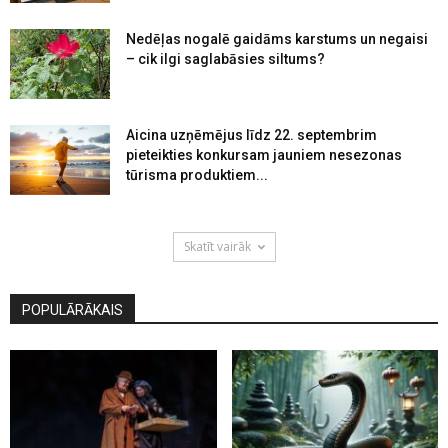
Nedēļas nogalē gaidāms karstums un negaisi
– cik ilgi saglabāsies siltums?
Aicina uzņēmējus līdz 22. septembrim
pieteikties konkursam jauniem nesezonas
tūrisma produktiem...
Skatīt vairāk
POPULĀRĀKAIS