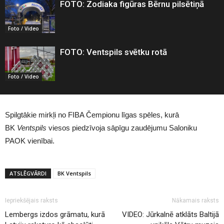
FOTO: Zodiaka figūras Bērnu pilsētiņā
Foto / Video
FOTO: Ventspils svētku rotā
Foto / Video
Spilgtākie mirkļi no FIBA Čempionu līgas spēles, kurā
BK
Ventspils
viesos piedzīvoja sāpīgu zaudējumu Saloniku
PAOK vienībai.
ATSLĒGVĀRDI
BK Ventspils
Iepriekšējais raksts
Nākamais raksts
Lembergs izdos grāmatu, kurā
VIDEO: Jūrkalnē atklāts Baltijā