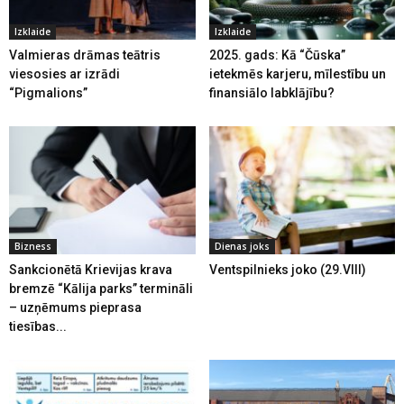
Izklaide
Izklaide
Valmieras drāmas teātris
2025. gads: Kā “Čūska”
viesosies ar izrādi
ietekmēs karjeru, mīlestību un
“Pigmalions”
finansiālo labklājību?
Bizness
Dienas joks
Sankcionētā Krievijas krava
Ventspilnieks joko (29.VIII)
bremzē “Kālija parks” termināli
– uzņēmums pieprasa
tiesības...