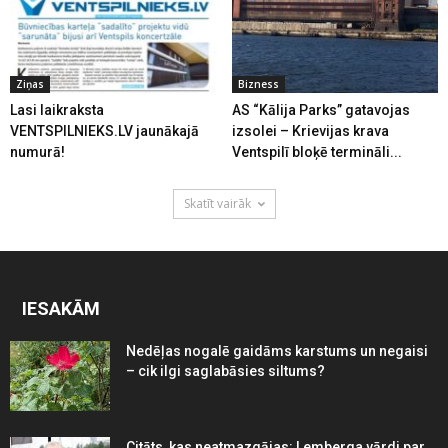
Ziņas
Bizness
Lasi laikraksta
AS “Kālija Parks” gatavojas
VENTSPILNIEKS.LV jaunākajā
izsolei – Krievijas krava
numurā!
Ventspilī bloķē termināli...
Skatīt vairāk
IESAKĀM
Nedēļas nogalē gaidāms karstums un negaisi
– cik ilgi saglabāsies siltums?
Citāts, kas neatmazgājas: Lemberga vārdi par