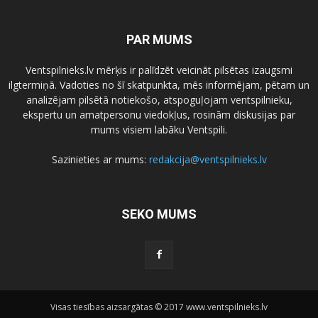
PAR MUMS
Ventspilnieks.lv mērķis ir palīdzēt veicināt pilsētas izaugsmi
ilgtermiņā. Vadoties no šī skatpunkta, mēs informējam, pētam un
analizējam pilsētā notiekošo, atspoguļojam ventspilnieku,
ekspertu un amatpersonu viedokļus, rosinām diskusijas par
mums visiem labāku Ventspili.
Sazinieties ar mums:
redakcija@ventspilnieks.lv
SEKO MUMS
Visas tiesības aizsargātas © 2017 www.ventspilnieks.lv