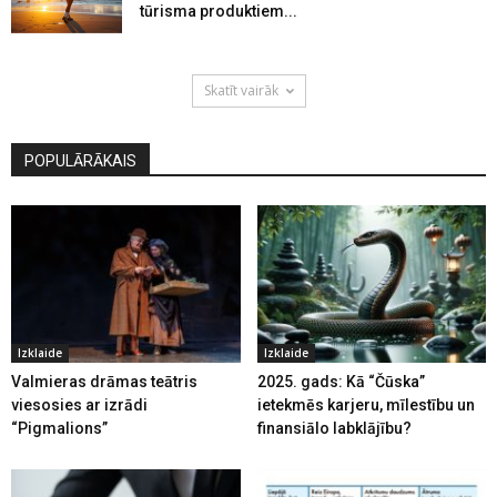
tūrisma produktiem...
Skatīt vairāk
POPULĀRĀKAIS
Izklaide
Izklaide
Valmieras drāmas teātris
2025. gads: Kā “Čūska”
viesosies ar izrādi
ietekmēs karjeru, mīlestību un
“Pigmalions”
finansiālo labklājību?