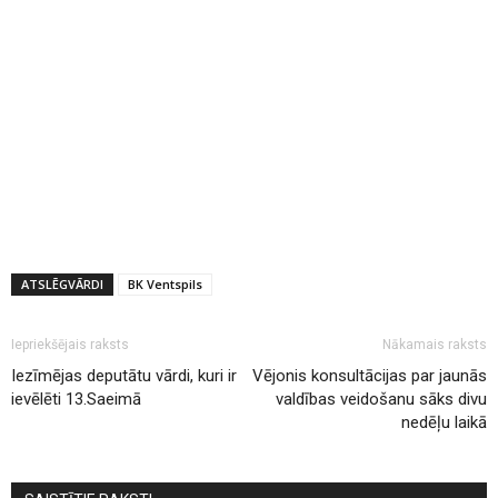
ATSLĒGVĀRDI
BK Ventspils
Iepriekšējais raksts
Nākamais raksts
Iezīmējas deputātu vārdi, kuri ir
Vējonis konsultācijas par jaunās
ievēlēti 13.Saeimā
valdības veidošanu sāks divu
nedēļu laikā