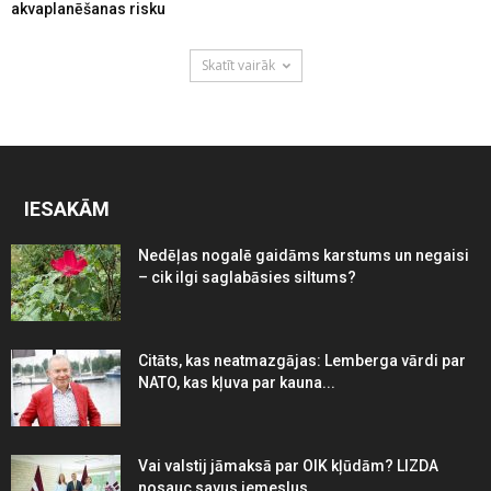
akvaplanēšanas risku
Skatīt vairāk
IESAKĀM
Nedēļas nogalē gaidāms karstums un negaisi
– cik ilgi saglabāsies siltums?
Citāts, kas neatmazgājas: Lemberga vārdi par
NATO, kas kļuva par kauna...
Vai valstij jāmaksā par OIK kļūdām? LIZDA
nosauc savus iemeslus