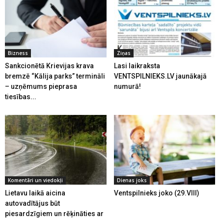
Bizness
Ziņas
Sankcionētā Krievijas krava
Lasi laikraksta
bremzē “Kālija parks” termināli
VENTSPILNIEKS.LV jaunākajā
– uzņēmums pieprasa
numurā!
tiesības...
Komentāri un viedokļi
Dienas joks
Lietavu laikā aicina
Ventspilnieks joko (29.VIII)
autovadītājus būt
piesardzīgiem un rēķināties ar