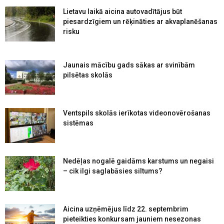
Lietavu laikā aicina autovadītājus būt
piesardzīgiem un rēķināties ar akvaplanēšanas
risku
Jaunais mācību gads sākas ar svinībām
pilsētas skolās
Ventspils skolās ierīkotas videonovērošanas
sistēmas
Nedēļas nogalē gaidāms karstums un negaisi
– cik ilgi saglabāsies siltums?
Aicina uzņēmējus līdz 22. septembrim
pieteikties konkursam jauniem nesezonas