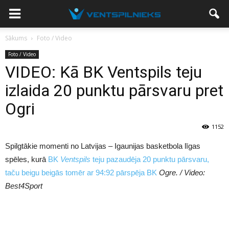
Sākums
Foto / Video
Foto / Video
VIDEO: Kā BK Ventspils teju
izlaida 20 punktu pārsvaru pret
Ogri
1152
Spilgtākie momenti no Latvijas – Igaunijas basketbola līgas
spēles, kurā
BK
Ventspils
teju pazaudēja 20 punktu pārsvaru,
taču beigu beigās tomēr ar 94:92 pārspēja BK
Ogre. / Video:
Best4Sport