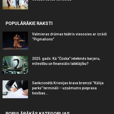
POPULĀRĀKIE RAKSTI
Valmieras drāmas teātris viesosies ar izrādi
“Pigmalions”
2025. gads: Kā “Čūska” ietekmēs karjeru,
mīlestību un finansiālo labklājību?
Sankcionētā Krievijas krava bremzē “Kālija
parks” termināli – uzņēmums pieprasa
tiesības...
POPULĀRĀKĀS KATEGORIJAS