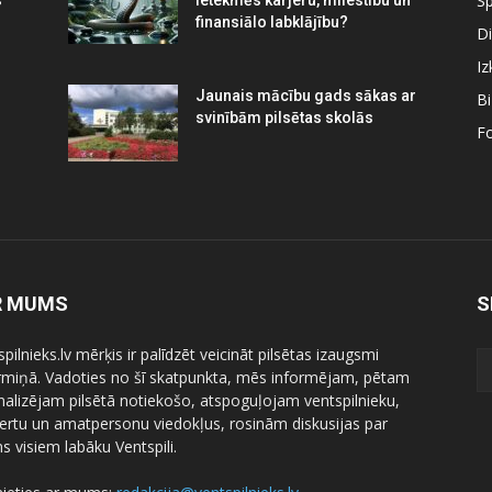
Sp
s
ietekmēs karjeru, mīlestību un
finansiālo labklājību?
Di
Iz
Jaunais mācību gads sākas ar
B
svinībām pilsētas skolās
Fo
R MUMS
S
pilnieks.lv mērķis ir palīdzēt veicināt pilsētas izaugsmi
ermiņā. Vadoties no šī skatpunkta, mēs informējam, pētam
nalizējam pilsētā notiekošo, atspoguļojam ventspilnieku,
ertu un amatpersonu viedokļus, rosinām diskusijas par
 visiem labāku Ventspili.