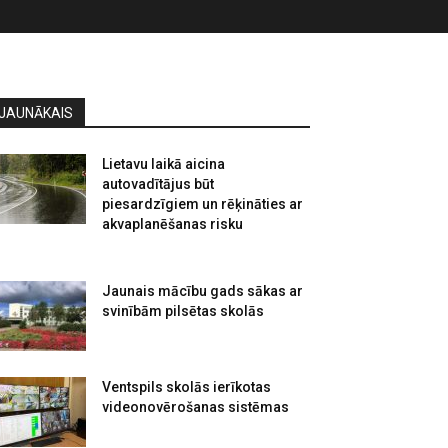
JAUNĀKAIS
Lietavu laikā aicina
autovadītājus būt
piesardzīgiem un rēķināties ar
akvaplanēšanas risku
Jaunais mācību gads sākas ar
svinībām pilsētas skolās
Ventspils skolās ierīkotas
videonovērošanas sistēmas