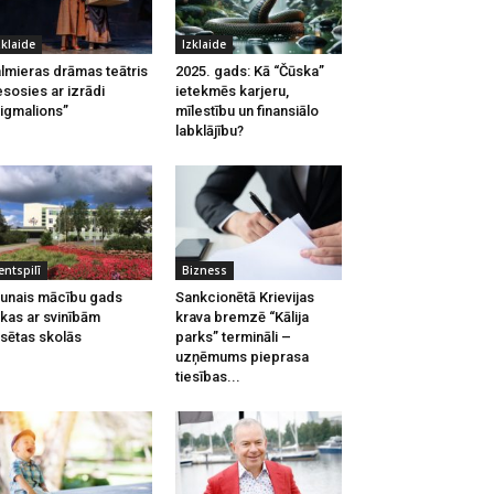
zklaide
Izklaide
lmieras drāmas teātris
2025. gads: Kā “Čūska”
esosies ar izrādi
ietekmēs karjeru,
igmalions”
mīlestību un finansiālo
labklājību?
entspilī
Bizness
unais mācību gads
Sankcionētā Krievijas
kas ar svinībām
krava bremzē “Kālija
lsētas skolās
parks” termināli –
uzņēmums pieprasa
tiesības...