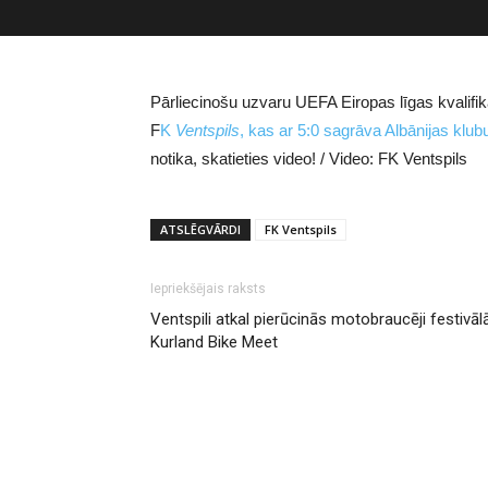
Pārliecinošu uzvaru UEFA Eiropas līgas kvalifi
F
K
Ventspils
, kas ar 5:0 sagrāva Albānijas klu
notika, skatieties video! / Video: FK Ventspils
ATSLĒGVĀRDI
FK Ventspils
Iepriekšējais raksts
Ventspili atkal pierūcinās motobraucēji festivāl
Kurland Bike Meet