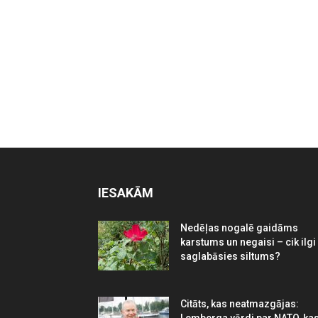
IESAKĀM
Nedēļas nogalē gaidāms
karstums un negaisi – cik ilgi
saglabāsies siltums?
Citāts, kas neatmazgājas: