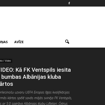
ZIŅAS
AVĪZE
oto / Video
IDEO: Kā FK Ventspils iesita
 bumbas Albānijas kluba
ārtos
rliecinošu uzvaru UEFA Eiropas līgas kvalifikācijas
rmās kārtas spēlē savās mājās svinēja FK Ventspils,
s ar 5:0 sagrāva Albānijas klubu Liftetari. Četrus