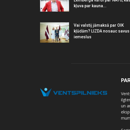
Lemberga vārdi par NATO, ka
kļuva par kauna...
Vai valstij jāmaksā par OIK
kļūdām? LIZDA nosauc savus
iemeslus
PA
Vents
ilgt
un a
eksp
mums