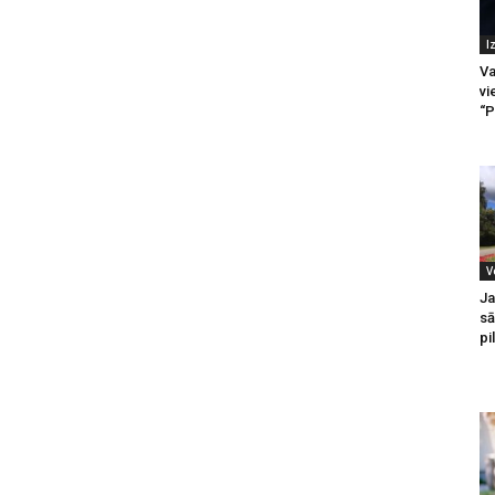
I
Va
vi
“P
V
Ja
sā
pi