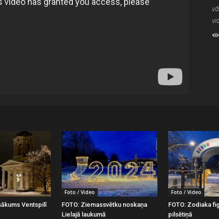
vā
vi
Foto / Video
Foto / Video
ākums Ventspilī
FOTO: Ziemassvētku noskaņa
FOTO: Zodiaka fi
Lielajā laukumā
pilsētiņā