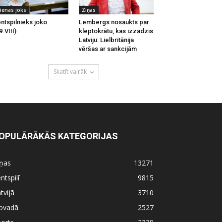
ienas joks
Ziņas
ntspilnieks joko
Lembergs nosaukts par
9.VIII)
kleptokrātu, kas izzadzis
Latviju: Lielbritānija
vēršas ar sankcijām
Skatīt vairāk
OPULĀRĀKĀS KATEGORIJAS
iņas
13271
ntspilī
9815
tvijā
3710
ovadā
2527