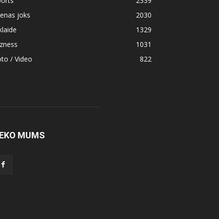
orts
2339
enas joks
2030
klaide
1329
izness
1031
to / Video
822
EKO MUMS