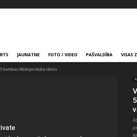
RTS
JAUNATNE
FOTO / VIDEO
PAŠVALDĪBA
VISAS 
a 5 bumbas Albānijas kluba vārtos
F
V
5
v
Pā
pi
ka