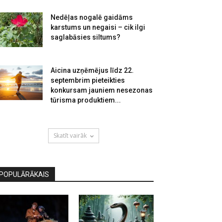
Nedēļas nogalē gaidāms
karstums un negaisi – cik ilgi
saglabāsies siltums?
Aicina uzņēmējus līdz 22.
septembrim pieteikties
konkursam jauniem nesezonas
tūrisma produktiem...
Skatīt vairāk
POPULĀRĀKAIS