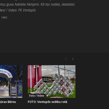
rtus guva Adeleke Akinjemi. Kā tas notika, skatieties
deo! / Video: FK Ventspils
1495
Foto / Video
gūras Bērnu
FOTO: Ventspils svētku rotā