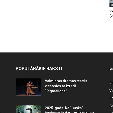
D
Ve
(2
POPULĀRĀKIE RAKSTI
P
Valmieras drāmas teātris
Z
viesosies ar izrādi
Ve
“Pigmalions”
La
N
2025. gads: Kā “Čūska”