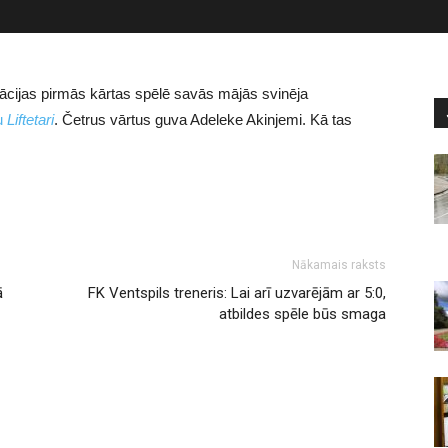
kācijas pirmās kārtas spēlē savās mājās svinēja
bu
Liftetari
. Četrus vārtus guva Adeleke Akinjemi. Kā tas
Nākamais raksts
ā
FK Ventspils treneris: Lai arī uzvarējām ar 5:0,
atbildes spēle būs smaga