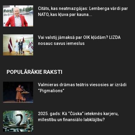
Citāts, kas neatmazgājas: Lemberga vārdi par
NATO, kas kļuva par kauna...
Vai valstij jāmaksā par OIK kļūdām? LIZDA
nosauc savus iemeslus
POPULĀRĀKIE RAKSTI
Valmieras drāmas teātris viesosies ar izrādi
“Pigmalions”
2025. gads: Kā “Čūska” ietekmēs karjeru,
mīlestību un finansiālo labklājību?