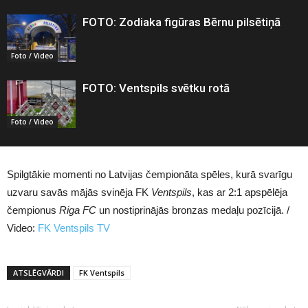
FOTO: Zodiaka figūras Bērnu pilsētiņā
Foto / Video
FOTO: Ventspils svētku rotā
Foto / Video
Spilgtākie momenti no Latvijas čempionāta spēles, kurā svarīgu
uzvaru savās mājās svinēja FK
Ventspils
, kas ar 2:1 apspēlēja
čempionus
Riga FC
un nostiprinājās bronzas medaļu pozīcijā. /
Video:
FK Ventspils TV
ATSLĒGVĀRDI
FK Ventspils