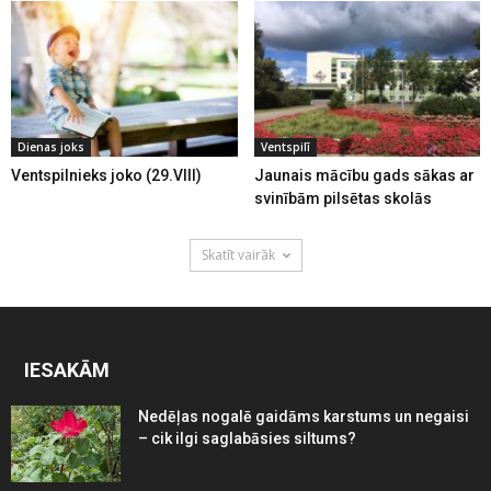
Dienas joks
Ventspilī
Ventspilnieks joko (29.VIII)
Jaunais mācību gads sākas ar
svinībām pilsētas skolās
Skatīt vairāk
IESAKĀM
Nedēļas nogalē gaidāms karstums un negaisi
– cik ilgi saglabāsies siltums?