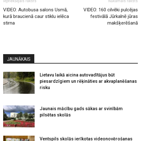
Iepriekšējais raksts
Nākamais raksts
VIDEO: Autobusa salons Usmā,
VIDEO: 160 cilvēki pulcējas
kurā braucienā caur stiklu ielēca
festivālā Jūrkalnē jūras
stirna
makšķerēšanā
JAUNĀKAIS
Lietavu laikā aicina autovadītājus būt
piesardzīgiem un rēķināties ar akvaplanēšanas
risku
Jaunais mācību gads sākas ar svinībām
pilsētas skolās
Ventspils skolās ierīkotas videonovērošanas