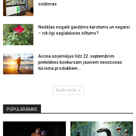
sistēmas
Nedēļas nogalē gaidāms karstums un negaisi
– cik ilgi saglabāsies siltums?
Aicina uzņēmējus līdz 22. septembrim
pieteikties konkursam jauniem nesezonas
tūrisma produktiem...
Skatīt vairāk
POPULĀRĀKAIS