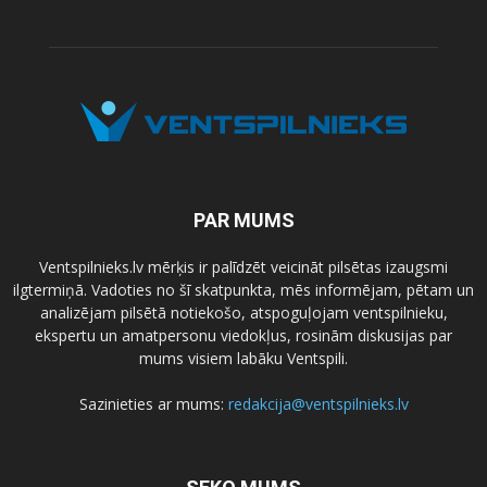
PAR MUMS
Ventspilnieks.lv mērķis ir palīdzēt veicināt pilsētas izaugsmi
ilgtermiņā. Vadoties no šī skatpunkta, mēs informējam, pētam un
analizējam pilsētā notiekošo, atspoguļojam ventspilnieku,
ekspertu un amatpersonu viedokļus, rosinām diskusijas par
mums visiem labāku Ventspili.
Sazinieties ar mums:
redakcija@ventspilnieks.lv