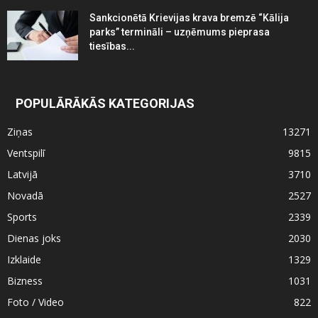
Sankcionētā Krievijas krava bremzē “Kālija
parks” termināli – uzņēmums pieprasa
tiesības...
POPULĀRĀKĀS KATEGORIJAS
Ziņas
13271
Ventspilī
9815
Latvijā
3710
Novadā
2527
Sports
2339
Dienas joks
2030
Izklaide
1329
Bizness
1031
Foto / Video
822