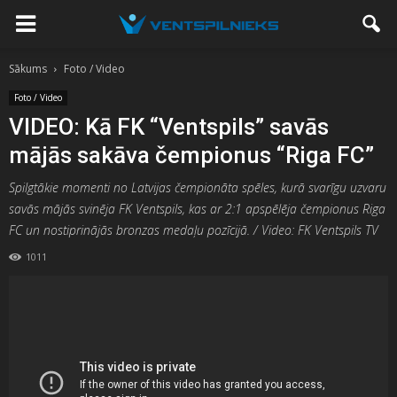
Sākums
Foto / Video
Foto / Video
VIDEO: Kā FK “Ventspils” savās
mājās sakāva čempionus “Riga FC”
Spilgtākie momenti no Latvijas čempionāta spēles, kurā svarīgu uzvaru
savās mājās svinēja FK Ventspils, kas ar 2:1 apspēlēja čempionus Riga
FC un nostiprinājās bronzas medaļu pozīcijā. / Video: FK Ventspils TV
1011