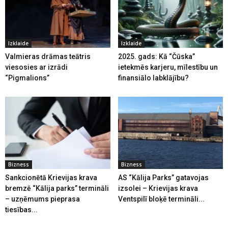
Izklaide
Izklaide
Valmieras drāmas teātris
2025. gads: Kā “Čūska”
viesosies ar izrādi
ietekmēs karjeru, mīlestību un
“Pigmalions”
finansiālo labklājību?
Bizness
Bizness
Sankcionētā Krievijas krava
AS “Kālija Parks” gatavojas
bremzē “Kālija parks” termināli
izsolei – Krievijas krava
– uzņēmums pieprasa
Ventspilī bloķē termināli...
tiesības...