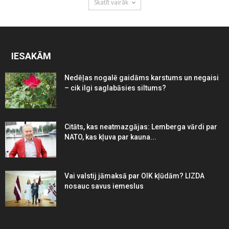
Skatīt vairāk
IESAKĀM
Nedēļas nogalē gaidāms karstums un negaisi
– cik ilgi saglabāsies siltums?
Citāts, kas neatmazgājas: Lemberga vārdi par
NATO, kas kļuva par kauna...
Vai valstij jāmaksā par OIK kļūdām? LIZDA
nosauc savus iemeslus