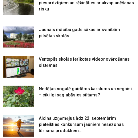
piesardzīgiem un rēķināties ar akvaplanēšanas
risku
Jaunais mācību gads sākas ar svinībām
pilsētas skolās
Ventspils skolās ierīkotas videonovērošanas
sistēmas
Nedēļas nogalē gaidāms karstums un negaisi
– cik ilgi saglabāsies siltums?
Aicina uzņēmējus līdz 22. septembrim
pieteikties konkursam jauniem nesezonas
tūrisma produktiem...