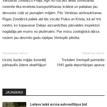
Varšavas zoodārzu Polijā. Agri no rīta bez lielas stīvēšanās
ronenīte tika ievietota transportēšanas krātiņā un patlaban jau
devusies ceļā uz jaunajām mājām. Pēc Ventiņas aizbraukšanas
Rīgas Zoodārzā paliek abi tās vecāki Puika un Krista, kā arī trīs
ronēni, ko šopavasar Dabas aizsardzības pārvaldes inspektori
nogādāja pie mums no pludmales. Par mūsu zooloģiskā dārza
roņiem jau desmito gadu rūpējas Ventspils pilsēta.
Iepriekšējais raksts
Nākamais raksts
Uzzini, kurās mājās šonedēļ
Trešdien Ventspilī pieminēs
pārbaudīs ūdens skaitītājus!
1941.gada deportācijas upurus
JAUNĀKAIS
Lietavu laikā aicina autovadītājus būt