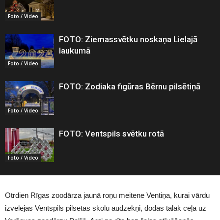
Foto / Video
FOTO: Ziemassvētku noskaņa Lielajā
laukumā
Foto / Video
FOTO: Zodiaka figūras Bērnu pilsētiņā
Foto / Video
FOTO: Ventspils svētku rotā
Foto / Video
Otrdien Rīgas zoodārza jaunā roņu meitene Ventiņa, kurai vārdu
izvēlējās Ventspils pilsētas skolu audzēkņi, dodas tālāk ceļā uz