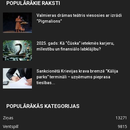
POPULĀRĀKIE RAKSTI
Valmieras drāmas teātris viesosies ar izrādi
“Pigmalions”
2025. gads: Kā “Čūska” ietekmēs karjeru,
mīlestību un finansiālo labklājību?
Sankcionētā Krievijas krava bremzē “Kālija
parks” termināli – uzņēmums pieprasa
tiesības...
POPULĀRĀKĀS KATEGORIJAS
Ziņas
13271
Ventspilī
9815