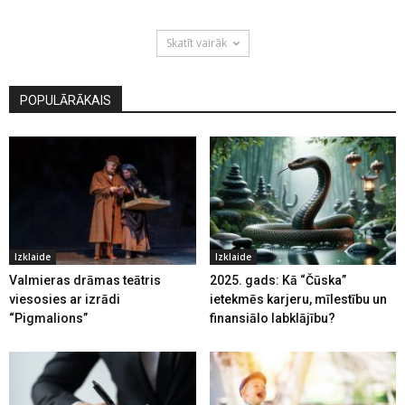
Skatīt vairāk
POPULĀRĀKAIS
Izklaide
Izklaide
Valmieras drāmas teātris
2025. gads: Kā “Čūska”
viesosies ar izrādi
ietekmēs karjeru, mīlestību un
“Pigmalions”
finansiālo labklājību?