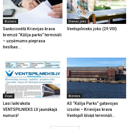
Bizness
Dienas joks
Sankcionētā Krievijas krava
Ventspilnieks joko (29.VIII)
bremzē “Kālija parks” termināli
– uzņēmums pieprasa
tiesības...
Ziņas
Bizness
Lasi laikraksta
AS “Kālija Parks” gatavojas
VENTSPILNIEKS.LV jaunākajā
izsolei – Krievijas krava
numurā!
Ventspilī bloķē termināli...