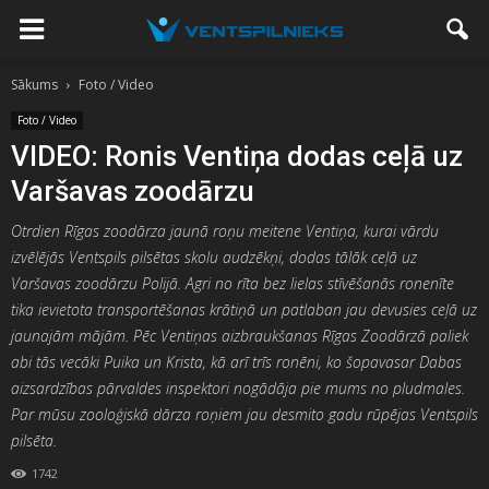
Sākums
Foto / Video
Foto / Video
VIDEO: Ronis Ventiņa dodas ceļā uz
Varšavas zoodārzu
Otrdien Rīgas zoodārza jaunā roņu meitene Ventiņa, kurai vārdu
izvēlējās Ventspils pilsētas skolu audzēkņi, dodas tālāk ceļā uz
Varšavas zoodārzu Polijā. Agri no rīta bez lielas stīvēšanās ronenīte
tika ievietota transportēšanas krātiņā un patlaban jau devusies ceļā uz
jaunajām mājām. Pēc Ventiņas aizbraukšanas Rīgas Zoodārzā paliek
abi tās vecāki Puika un Krista, kā arī trīs ronēni, ko šopavasar Dabas
aizsardzības pārvaldes inspektori nogādāja pie mums no pludmales.
Par mūsu zooloģiskā dārza roņiem jau desmito gadu rūpējas Ventspils
pilsēta.
1742