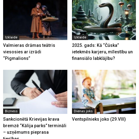
Izklaide
Izklaide
Valmieras drāmas teātris
2025. gads: Kā “Čūska”
viesosies ar izrādi
ietekmēs karjeru, mīlestību un
“Pigmalions”
finansiālo labklājību?
Bizness
Dienas joks
Sankcionētā Krievijas krava
Ventspilnieks joko (29.VIII)
bremzē “Kālija parks” termināli
– uzņēmums pieprasa
tiesības...