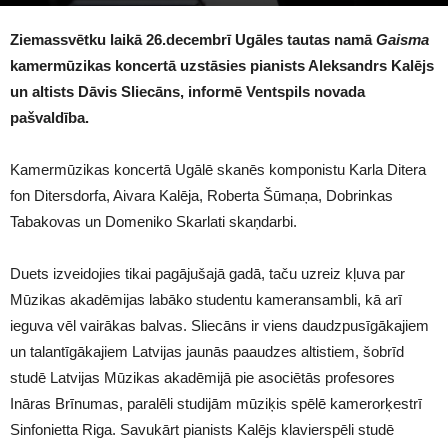
2687
Ziemassvētku laikā 26.decembrī Ugāles tautas namā
Gaisma
kamermūzikas koncertā uzstāsies pianists Aleksandrs Kalējs
un altists Dāvis Sliecāns, informē Ventspils novada
pašvaldība.
Kamermūzikas koncertā Ugālē skanēs komponistu Karla Ditera
fon Ditersdorfa, Aivara Kalēja, Roberta Šūmaņa, Dobrinkas
Tabakovas un Domeniko Skarlati skaņdarbi.
Duets izveidojies tikai pagājušajā gadā, taču uzreiz kļuva par
Mūzikas akadēmijas labāko studentu kameransambli, kā arī
ieguva vēl vairākas balvas. Sliecāns ir viens daudzpusīgākajiem
un talantīgākajiem Latvijas jaunās paaudzes altistiem, šobrīd
studē Latvijas Mūzikas akadēmijā pie asociētās profesores
Ināras Brīnumas, paralēli studijām mūziķis spēlē kamerorķestrī
Sinfonietta Riga. Savukārt pianists Kalējs klavierspēli studē