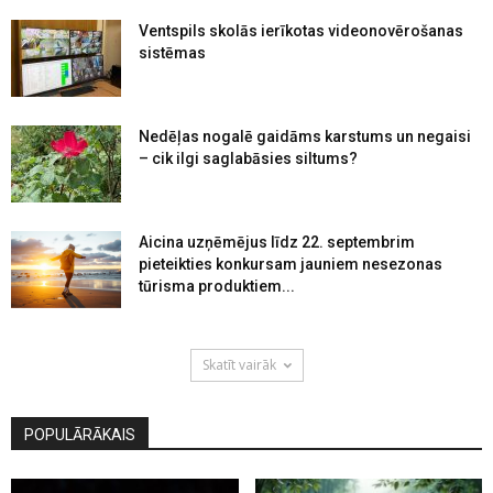
Ventspils skolās ierīkotas videonovērošanas
sistēmas
Nedēļas nogalē gaidāms karstums un negaisi
– cik ilgi saglabāsies siltums?
Aicina uzņēmējus līdz 22. septembrim
pieteikties konkursam jauniem nesezonas
tūrisma produktiem...
Skatīt vairāk
POPULĀRĀKAIS