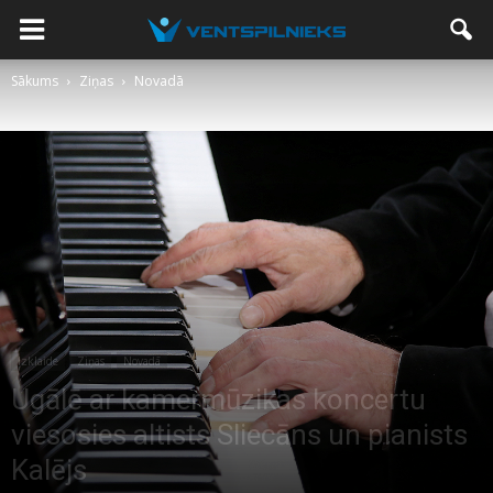
Sākums
Ziņas
Novadā
Izklaide
Ziņas
Novadā
Ugālē ar kamermūzikas koncertu
viesosies altists Sliecāns un pianists
Kalējs