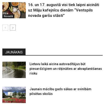
16. un 17. augustā visi tiek laipni aicināti
uz Māju kafejnīcu dienām “Ventspils
novada garšu stāsti”
Novadā
JAUNĀKAIS
Lietavu laikā aicina autovadītājus būt
piesardzīgiem un rēķināties ar akvaplanēšanas
risku
Jaunais mācību gads sākas ar svinībām
pilsētas skolās