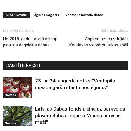
ATSLĒGVĀRDI
Ugāles pagasts
Ventspils novada dome
Iepriekšējais raksts
Nākamais raksts
No 2018. gada Latvijā strauji
Aspired uztic izstrādāt
pieaugs degvielas cenas
Kandavas vietvārdu takas spēli
SAISTĪTIE RAKSTI
23. un 24. augustā notiks “Ventspils
novada garšu stāstu noslēgums”
Novadā
Latvijas Dabas fonds aicina uz parkveida
pļavām dabas liegumā “Ances purvi un
meži”
Novadā