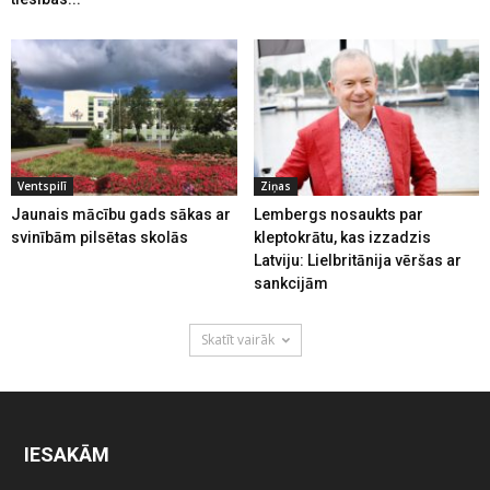
Ventspilī
Ziņas
Jaunais mācību gads sākas ar
Lembergs nosaukts par
svinībām pilsētas skolās
kleptokrātu, kas izzadzis
Latviju: Lielbritānija vēršas ar
sankcijām
Skatīt vairāk
IESAKĀM