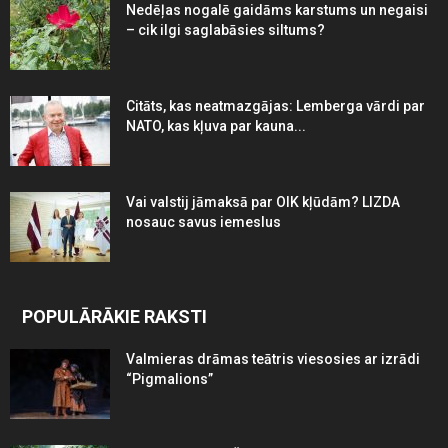
Nedēļas nogalē gaidāms karstums un negaisi
– cik ilgi saglabāsies siltums?
Citāts, kas neatmazgājas: Lemberga vārdi par
NATO, kas kļuva par kauna...
Vai valstij jāmaksā par OIK kļūdām? LIZDA
nosauc savus iemeslus
POPULĀRĀKIE RAKSTI
Valmieras drāmas teātris viesosies ar izrādi
“Pigmalions”