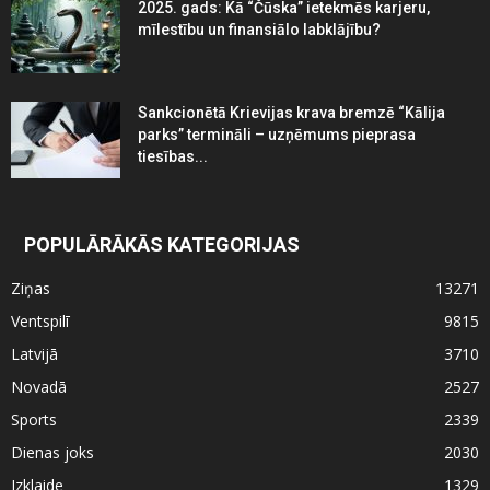
2025. gads: Kā “Čūska” ietekmēs karjeru,
mīlestību un finansiālo labklājību?
Sankcionētā Krievijas krava bremzē “Kālija
parks” termināli – uzņēmums pieprasa
tiesības...
POPULĀRĀKĀS KATEGORIJAS
Ziņas
13271
Ventspilī
9815
Latvijā
3710
Novadā
2527
Sports
2339
Dienas joks
2030
Izklaide
1329