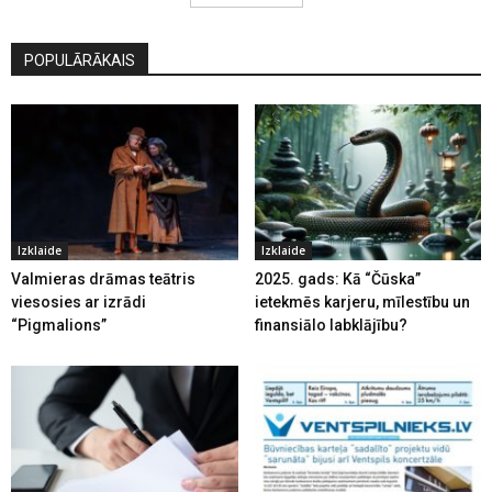
POPULĀRĀKAIS
Izklaide
Izklaide
Valmieras drāmas teātris
2025. gads: Kā “Čūska”
viesosies ar izrādi
ietekmēs karjeru, mīlestību un
“Pigmalions”
finansiālo labklājību?