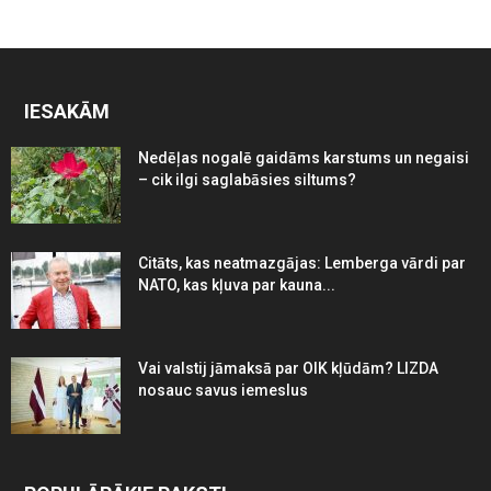
IESAKĀM
Nedēļas nogalē gaidāms karstums un negaisi
– cik ilgi saglabāsies siltums?
Citāts, kas neatmazgājas: Lemberga vārdi par
NATO, kas kļuva par kauna...
Vai valstij jāmaksā par OIK kļūdām? LIZDA
nosauc savus iemeslus