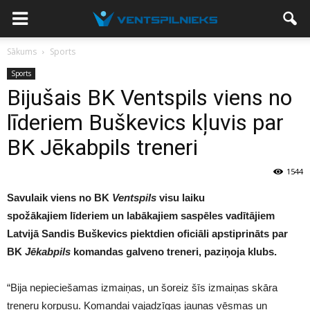
Sākums
Sports
Sports
Bijušais BK Ventspils viens no
līderiem Buškevics kļuvis par
BK Jēkabpils treneri
1544
Savulaik viens no BK
Ventspils
visu laiku
spožākajiem līderiem un labākajiem saspēles vadītājiem
Latvijā Sandis Buškevics piektdien oficiāli apstiprināts par
BK
Jēkabpils
komandas galveno treneri, paziņoja klubs.
“Bija nepieciešamas izmaiņas, un šoreiz šīs izmaiņas skāra
treneru korpusu. Komandai vajadzīgas jaunas vēsmas un