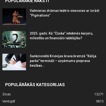
POPULĀRĀKIE RAKSTI
Valmieras drāmas teātris viesosies ar izrādi
“Pigmalions”
2025. gads: Kā “Čūska” ietekmēs karjeru,
mīlestību un finansiālo labklājību?
Sankcionētā Krievijas krava bremzē “Kālija
parks” termināli – uzņēmums pieprasa
tiesības...
POPULĀRĀKĀS KATEGORIJAS
Ziņas
13271
Ventspilī
9815