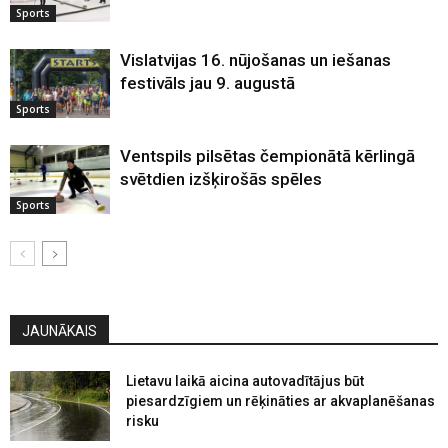
Sports
Vislatvijas 16. nūjošanas un iešanas
festivāls jau 9. augustā
Sports
Ventspils pilsētas čempionātā kērlingā
svētdien izšķirošās spēles
Sports
JAUNĀKAIS
Lietavu laikā aicina autovadītājus būt
piesardzīgiem un rēķināties ar akvaplanēšanas
risku