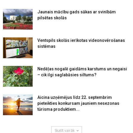
Jaunais mācību gads sākas ar svinībām
pilsētas skolās
Ventspils skolās ierīkotas videonovērošanas
sistēmas
Nedēļas nogalē gaidāms karstums un negaisi
– cik ilgi saglabāsies siltums?
Aicina uzņēmējus līdz 22. septembrim
pieteikties konkursam jauniem nesezonas
tūrisma produktiem...
Skatīt vairāk