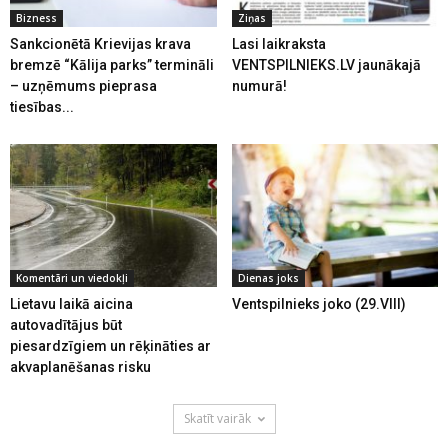
Bizness
Ziņas
Sankcionētā Krievijas krava
Lasi laikraksta
bremzē “Kālija parks” termināli
VENTSPILNIEKS.LV jaunākajā
– uzņēmums pieprasa
numurā!
tiesības...
Komentāri un viedokļi
Dienas joks
Lietavu laikā aicina
Ventspilnieks joko (29.VIII)
autovadītājus būt
piesardzīgiem un rēķināties ar
akvaplanēšanas risku
Skatīt vairāk