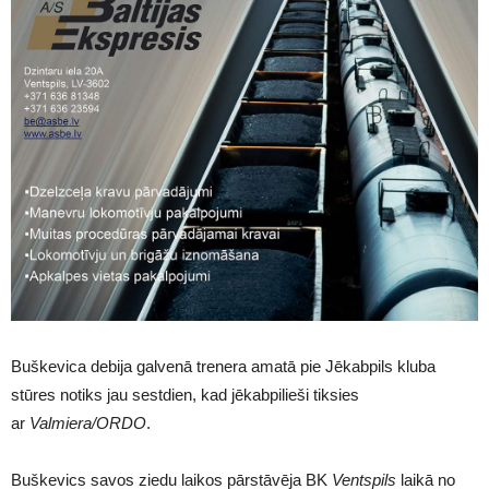
Buškevica debija galvenā trenera amatā pie Jēkabpils kluba
stūres notiks jau sestdien, kad jēkabpilieši tiksies
ar
Valmiera/ORDO
.
Buškevics savos ziedu laikos pārstāvēja BK
Ventspils
laikā no