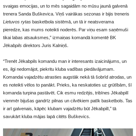
svaigas emocijas, un to mēs sagaidām no mūsu jaunā galvenā
trenera Sanda Buškevica. Viņš vairākas sezonas ir bijis treneris
Lietuvos rytas
basketbola sistēmā, un tā ir neatsverama
pieredze, kas mums noteikti noderēs. Par viņu esam saņēmuši
tikai labas atsauksmes,” izmaiņas komandā komentē BK
Jēkabpils
direktors Juris Kalniņš.
“Trenēt Jēkabpils komandu man ir interesants izaicinājums, un
es, ilgi nedomājot, piekritu kluba vadības piedāvājumam.
Komandai vajadzētu atrasties augstāk nekā tā šobrīd atrodas, un
es noteikti vēlos to panākt. Prieks, ka neskatoties uz grūtībām, šī
komanda turpina pastāvēt. Cik esmu redzējis, tribīnes Jēkabpilī
vienmēr bijušas gandrīz pilnas un cilvēkiem patīk basketbols. Tas
ir arī galvenais, kāpēc klubam vajadzētu būt Jēkabpilī,” tā
savukārt kluba mājas lapā citēts Buškevics.