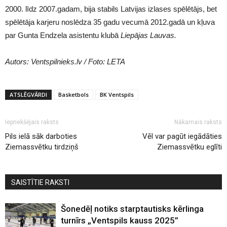
2000. līdz 2007.gadam, bija stabils Latvijas izlases spēlētājs, bet
spēlētāja karjeru noslēdza 35 gadu vecumā 2012.gadā un kļuva
par Gunta Endzela asistentu klubā
Liepājas Lauvas.
Autors: Ventspilnieks.lv / Foto: LETA
ATSLĒGVĀRDI
Basketbols
BK Ventspils
Iepriekšējais raksts
Nākamais raksts
Pils ielā sāk darboties
Vēl var pagūt iegādāties
Ziemassvētku tirdziņš
Ziemassvētku eglīti
SAISTĪTIE RAKSTI
Šonedēļ notiks starptautisks kērlinga
turnīrs „Ventspils kauss 2025”