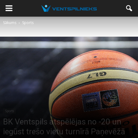
Sākums
Sports
Sports
BK Ventspils atspēlējas no -20 un
iegūst trešo vietu turnīrā Paņevēžā