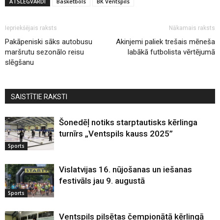
ATSLĒGVĀRDI
Basketbols
BK Ventspils
Iepriekšējais raksts
Nākamais raksts
Pakāpeniski sāks autobusu
Akinjemi paliek trešais mēneša
maršrutu sezonālo reisu
labākā futbolista vērtējumā
slēgšanu
SAISTĪTIE RAKSTI
Šonedēļ notiks starptautisks kērlinga
turnīrs „Ventspils kauss 2025”
Sports
Vislatvijas 16. nūjošanas un iešanas
festivāls jau 9. augustā
Sports
Ventspils pilsētas čempionātā kērlingā