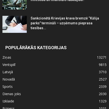
Sankcionētā Krievijas krava bremzē “Kālija
parks” termināli – uzņēmums pieprasa
tiesības...
POPULĀRĀKĀS KATEGORIJAS
Ziņas
13271
Ventspilī
9815
Latvijā
3710
Novadā
2527
Sports
2339
Dienas joks
2030
Izklaide
1329
Bizness
1031