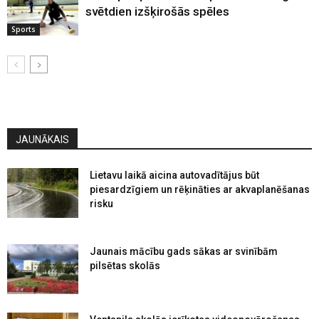
svētdien izšķirošās spēles
Sports
JAUNĀKAIS
Lietavu laikā aicina autovadītājus būt
piesardzīgiem un rēķināties ar akvaplanēšanas
risku
Jaunais mācību gads sākas ar svinībām
pilsētas skolās