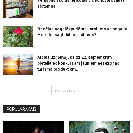
Ventspils skolās ierīkotas videonovērošanas
sistēmas
Nedēļas nogalē gaidāms karstums un negaisi
– cik ilgi saglabāsies siltums?
Aicina uzņēmējus līdz 22. septembrim
pieteikties konkursam jauniem nesezonas
tūrisma produktiem...
Skatīt vairāk
POPULĀRĀKAIS