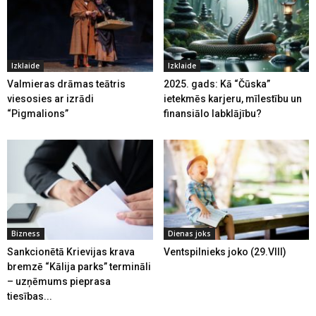
Izklaide
Izklaide
Valmieras drāmas teātris
2025. gads: Kā “Čūska”
viesosies ar izrādi
ietekmēs karjeru, mīlestību un
“Pigmalions”
finansiālo labklājību?
Bizness
Dienas joks
Sankcionētā Krievijas krava
Ventspilnieks joko (29.VIII)
bremzē “Kālija parks” termināli
– uzņēmums pieprasa
tiesības...