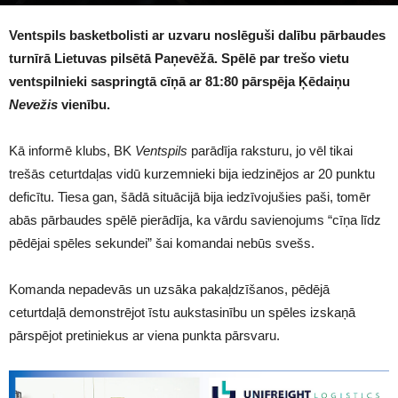
1483
Ventspils basketbolisti ar uzvaru noslēguši dalību pārbaudes
turnīrā Lietuvas pilsētā Paņevēžā. Spēlē par trešo vietu
ventspilnieki saspringtā cīņā ar 81:80 pārspēja Ķēdaiņu
Nevežis
vienību.
Kā informē klubs, BK
Ventspils
parādīja raksturu, jo vēl tikai
trešās ceturtdaļas vidū kurzemnieki bija iedzinējos ar 20 punktu
deficītu. Tiesa gan, šādā situācijā bija iedzīvojušies paši, tomēr
abās pārbaudes spēlē pierādīja, ka vārdu savienojums “cīņa līdz
pēdējai spēles sekundei” šai komandai nebūs svešs.
Komanda nepadevās un uzsāka pakaļdzīšanos, pēdējā
ceturtdaļā demonstrējot īstu aukstasinību un spēles izskaņā
pārspējot pretiniekus ar viena punkta pārsvaru.