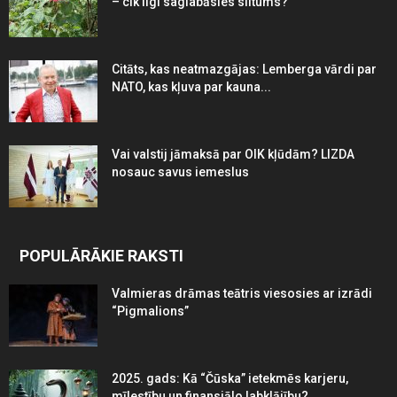
– cik ilgi saglabāsies siltums?
Citāts, kas neatmazgājas: Lemberga vārdi par
NATO, kas kļuva par kauna...
Vai valstij jāmaksā par OIK kļūdām? LIZDA
nosauc savus iemeslus
POPULĀRĀKIE RAKSTI
Valmieras drāmas teātris viesosies ar izrādi
“Pigmalions”
2025. gads: Kā “Čūska” ietekmēs karjeru,
mīlestību un finansiālo labklājību?