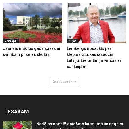
Ventspilī
Ziņas
Jaunais mācību gads sākas ar
Lembergs nosaukts par
svinībām pilsētas skolās
kleptokrātu, kas izzadzis
Latviju: Lielbritānija vēršas ar
sankcijām
Skatīt vairāk
IESAKĀM
Nedēļas nogalē gaidāms karstums un negaisi