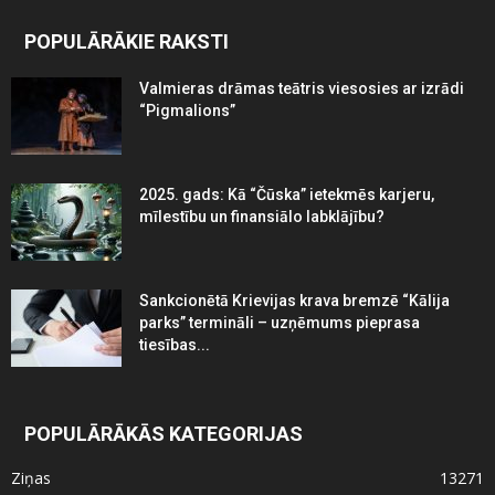
POPULĀRĀKIE RAKSTI
Valmieras drāmas teātris viesosies ar izrādi
“Pigmalions”
2025. gads: Kā “Čūska” ietekmēs karjeru,
mīlestību un finansiālo labklājību?
Sankcionētā Krievijas krava bremzē “Kālija
parks” termināli – uzņēmums pieprasa
tiesības...
POPULĀRĀKĀS KATEGORIJAS
Ziņas
13271