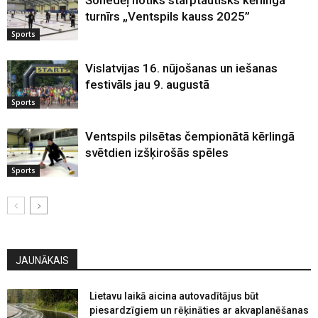
turnīrs „Ventspils kauss 2025”
Sports
Vislatvijas 16. nūjošanas un iešanas
festivāls jau 9. augustā
Sports
Ventspils pilsētas čempionātā kērlingā
svētdien izšķirošās spēles
Sports
JAUNĀKAIS
Lietavu laikā aicina autovadītājus būt
piesardzīgiem un rēķināties ar akvaplanēšanas