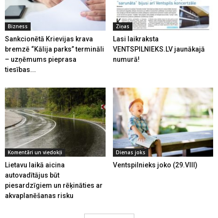
Bizness
Ziņas
Sankcionētā Krievijas krava
Lasi laikraksta
bremzē “Kālija parks” termināli
VENTSPILNIEKS.LV jaunākajā
– uzņēmums pieprasa
numurā!
tiesības...
Komentāri un viedokļi
Dienas joks
Lietavu laikā aicina
Ventspilnieks joko (29.VIII)
autovadītājus būt
piesardzīgiem un rēķināties ar
akvaplanēšanas risku