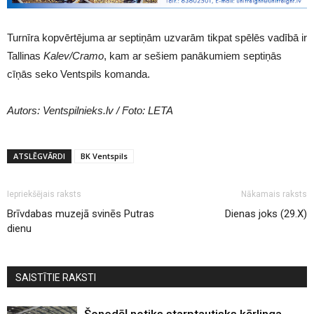
Turnīra kopvērtējuma ar septiņām uzvarām tikpat spēlēs vadībā ir
Tallinas
Kalev/Cramo
, kam ar sešiem panākumiem septiņās
cīņās seko Ventspils komanda.
Autors: Ventspilnieks.lv / Foto: LETA
ATSLĒGVĀRDI
BK Ventspils
Iepriekšējais raksts
Nākamais raksts
Brīvdabas muzejā svinēs Putras
Dienas joks (29.X)
dienu
SAISTĪTIE RAKSTI
Šonedēļ notiks starptautisks kērlinga