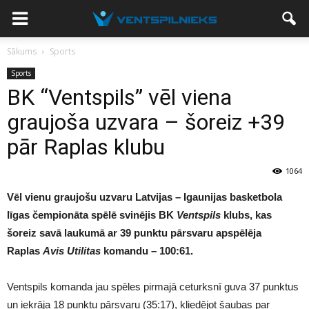
Sākums
Sports
Sports
BK “Ventspils” vēl viena
graujoša uzvara – šoreiz +39
pār Raplas klubu
1064
Vēl vienu graujošu uzvaru Latvijas – Igaunijas basketbola
līgas čempionāta spēlē svinējis BK
Ventspils
klubs, kas
šoreiz savā laukumā ar 39 punktu pārsvaru apspēlēja
Raplas
Avis Utilitas
komandu – 100:61.
Ventspils komanda jau spēles pirmajā ceturksnī guva 37 punktus
un iekrāja 18 punktu pārsvaru (35:17), kliedējot šaubas par