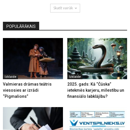
Skatīt vairāk
POPULĀRĀKAIS
Izklaide
Izklaide
Valmieras drāmas teātris
2025. gads: Kā “Čūska”
viesosies ar izrādi
ietekmēs karjeru, mīlestību un
“Pigmalions”
finansiālo labklājību?