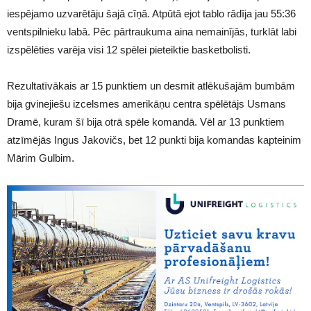
iespējamo uzvarētāju šajā cīņā. Atpūtā ejot tablo rādīja jau 55:36
ventspilnieku labā. Pēc pārtraukuma aina nemainījās, turklāt labi
izspēlēties varēja visi 12 spēlei pieteiktie basketbolisti.
Rezultatīvākais ar 15 punktiem un desmit atlēkušajām bumbām
bija gvinejiešu izcelsmes amerikāņu centra spēlētājs Usmans
Dramē, kuram šī bija otrā spēle komandā. Vēl ar 13 punktiem
atzīmējās Ingus Jakovičs, bet 12 punkti bija komandas kapteinim
Mārim Gulbim.