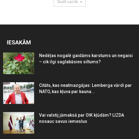
Skatīt vairāk
IESAKĀM
Nedēļas nogalē gaidāms karstums un negaisi
– cik ilgi saglabāsies siltums?
Citāts, kas neatmazgājas: Lemberga vārdi par
NATO, kas kļuva par kauna...
Vai valstij jāmaksā par OIK kļūdām? LIZDA
nosauc savus iemeslus