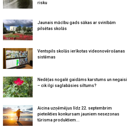
risku
Jaunais mācību gads sākas ar svinībām
pilsētas skolās
Ventspils skolās ierīkotas videonovērošanas
sistēmas
Nedēļas nogalē gaidāms karstums un negaisi
– cik ilgi saglabāsies siltums?
Aicina uzņēmējus līdz 22. septembrim
pieteikties konkursam jauniem nesezonas
tūrisma produktiem...