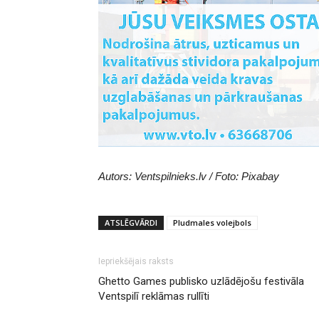
Autors: Ventspilnieks.lv / Foto: Pixabay
ATSLĒGVĀRDI
Pludmales volejbols
Iepriekšējais raksts
Ghetto Games publisko uzlādējošu festivāla
Ventspilī reklāmas rullīti