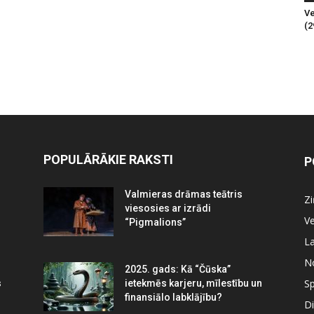
Ve
(2
POPULĀRĀKIE RAKSTI
P
Valmieras drāmas teātris
Z
viesosies ar izrādi
Ve
“Pigmalions”
La
N
2025. gads: Kā “Čūska”
Sp
s
ietekmēs karjeru, mīlestību un
finansiālo labklājību?
Di