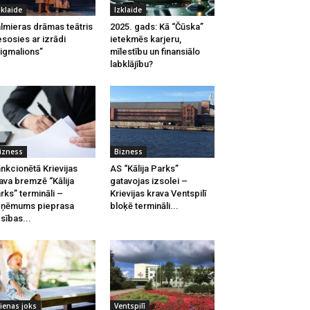
zklaide
Izklaide
lmieras drāmas teātris
2025. gads: Kā “Čūska”
esosies ar izrādi
ietekmēs karjeru,
igmalions”
mīlestību un finansiālo
labklājību?
izness
Bizness
nkcionētā Krievijas
AS “Kālija Parks”
ava bremzē “Kālija
gatavojas izsolei –
rks” termināli –
Krievijas krava Ventspilī
zņēmums pieprasa
bloķē termināli...
esības...
ienas joks
Ventspilī