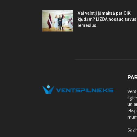
Vai valstij jāmaksā par OIK
kļūdām? LIZDA nosauc savus
iemeslus
PA
Vents
ilgt
un a
eksp
mums
Sazi