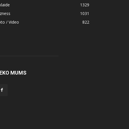
klaide
1329
izness
1031
to / Video
822
EKO MUMS