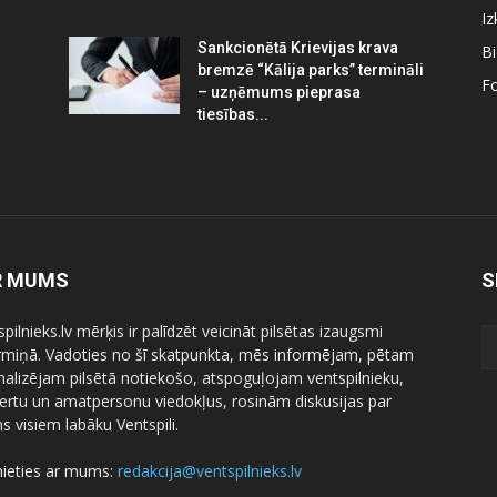
Iz
Sankcionētā Krievijas krava
B
bremzē “Kālija parks” termināli
Fo
– uzņēmums pieprasa
tiesības...
R MUMS
S
pilnieks.lv mērķis ir palīdzēt veicināt pilsētas izaugsmi
ermiņā. Vadoties no šī skatpunkta, mēs informējam, pētam
nalizējam pilsētā notiekošo, atspoguļojam ventspilnieku,
ertu un amatpersonu viedokļus, rosinām diskusijas par
 visiem labāku Ventspili.
nieties ar mums:
redakcija@ventspilnieks.lv