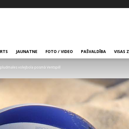
RTS
JAUNATNE
FOTO / VIDEO
PAŠVALDĪBA
VISAS 
 pludmales volejbola posmā Ventspilī