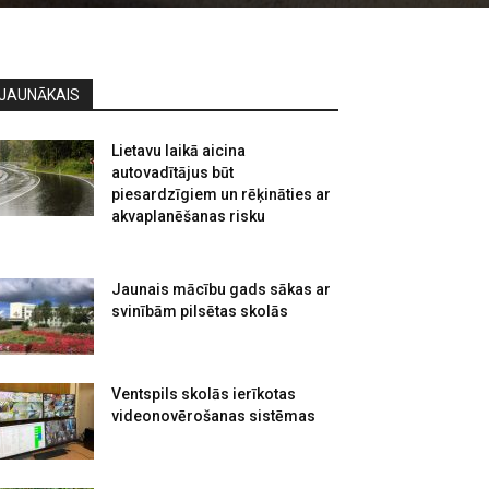
JAUNĀKAIS
Lietavu laikā aicina
autovadītājus būt
piesardzīgiem un rēķināties ar
akvaplanēšanas risku
Jaunais mācību gads sākas ar
svinībām pilsētas skolās
Ventspils skolās ierīkotas
videonovērošanas sistēmas