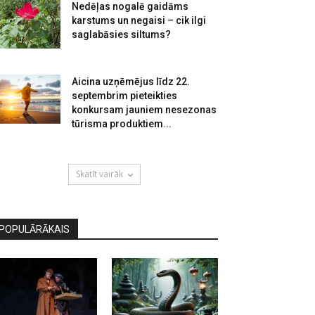
Nedēļas nogalē gaidāms
karstums un negaisi – cik ilgi
saglabāsies siltums?
Aicina uzņēmējus līdz 22.
septembrim pieteikties
konkursam jauniem nesezonas
tūrisma produktiem...
Skatīt vairāk
POPULĀRĀKAIS