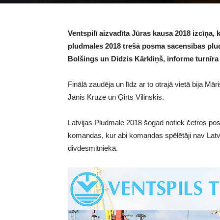
Ventspilī aizvadīta Jūras kausa 2018 izcīņa, 
pludmales 2018 trešā posma sacensības plud
Bolšings un Didzis Kārkliņš, informe turnīra r
Finālā zaudēja un līdz ar to otrajā vietā bija Mā
Jānis Krūze un Ģirts Vilinskis.
Latvijas Pludmale 2018 šogad notiek četros posm
komandas, kur abi komandas spēlētāji nav Latvi
divdesmitniekā.