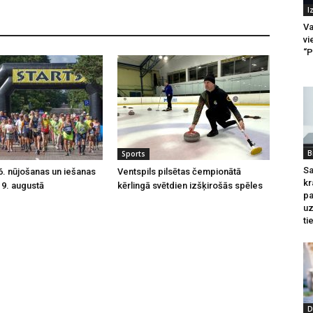
I
Va
vi
“P
B
Sports
Sa
16. nūjošanas un iešanas
Ventspils pilsētas čempionātā
kr
u 9. augustā
kērlingā svētdien izšķirošās spēles
pa
u
ti
D