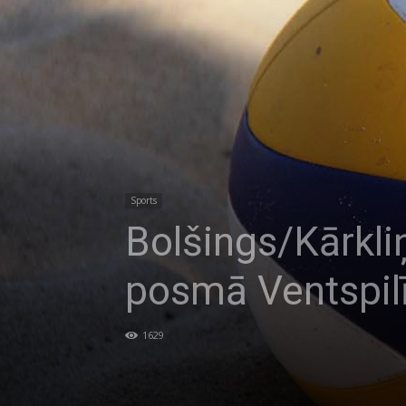
Sports
Bolšings/Kārkli
posmā Ventspil
1629