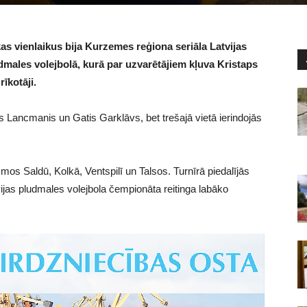
kas vienlaikus bija Kurzemes reģiona seriāla Latvijas
males volejbolā, kurā par uzvarētājiem kļuva Kristaps
īkotāji.
ris Lancmanis un Gatis Garklāvs, bet trešajā vietā ierindojās
os Saldū, Kolkā, Ventspilī un Talsos. Turnīrā piedalījās
jas pludmales volejbola čempionāta reitinga labāko