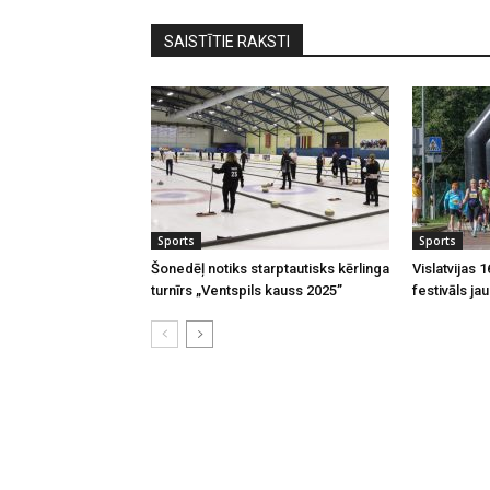
SAISTĪTIE RAKSTI
Sports
Sports
Šonedēļ notiks starptautisks kērlinga
Vislatvijas 
turnīrs „Ventspils kauss 2025”
festivāls ja