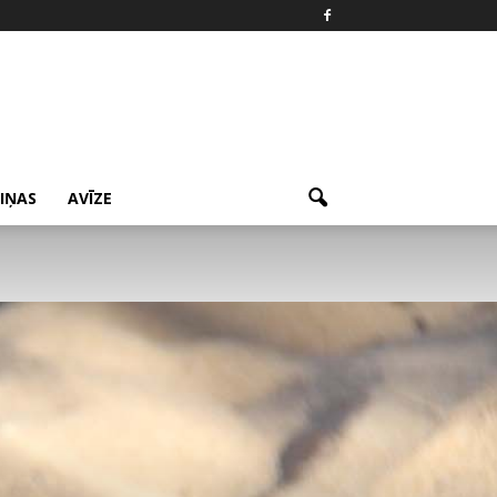
ZIŅAS
AVĪZE