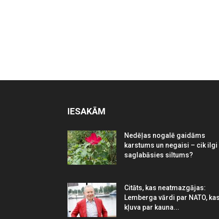
IESAKĀM
Nedēļas nogalē gaidāms
karstums un negaisi – cik ilgi
saglabāsies siltums?
Citāts, kas neatmazgājas:
Lemberga vārdi par NATO, ka
kļuva par kauna...