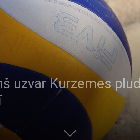
ņš uzvar Kurzemes plud
ī