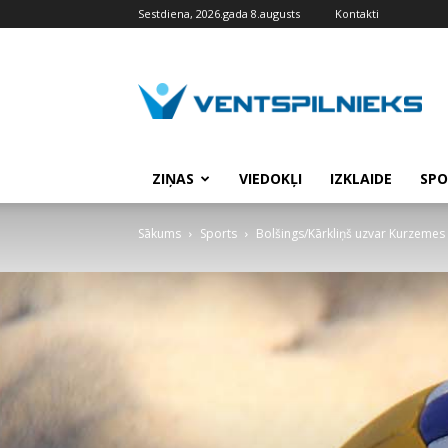
Sestdiena, 2026.gada 8.augusts
Kontakti
VENTSPILNIEKS.LV
ZIŅAS
VIEDOKĻI
IZKLAIDE
SPO
Sākums
Sports
Bolšings/Kārkliņš uzvar Kurzemes