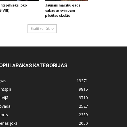
ntspilnieks joko
Jaunais mācību gads
9.VIII)
sākas ar svinībām
pilsētas skolās
Skatīt vairāk
OPULĀRĀKĀS KATEGORIJAS
iņas
13271
ntspilī
9815
tvijā
3710
ovadā
2527
orts
2339
enas joks
2030