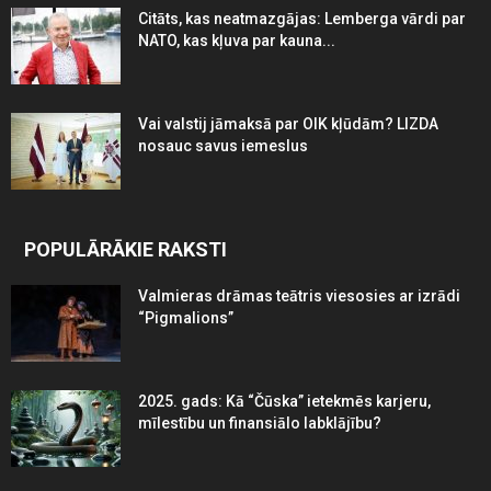
Citāts, kas neatmazgājas: Lemberga vārdi par
NATO, kas kļuva par kauna...
Vai valstij jāmaksā par OIK kļūdām? LIZDA
nosauc savus iemeslus
POPULĀRĀKIE RAKSTI
Valmieras drāmas teātris viesosies ar izrādi
“Pigmalions”
2025. gads: Kā “Čūska” ietekmēs karjeru,
mīlestību un finansiālo labklājību?