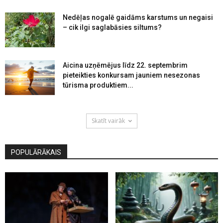
Nedēļas nogalē gaidāms karstums un negaisi
– cik ilgi saglabāsies siltums?
Aicina uzņēmējus līdz 22. septembrim
pieteikties konkursam jauniem nesezonas
tūrisma produktiem...
Skatīt vairāk
POPULĀRĀKAIS