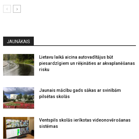
JAUNĀKAIS
Lietavu laikā aicina autovadītājus būt
piesardzīgiem un rēķināties ar akvaplanēšanas
risku
Jaunais mācību gads sākas ar svinībām
pilsētas skolās
Ventspils skolās ierīkotas videonovērošanas
sistēmas