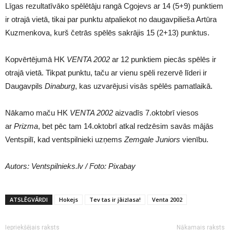
Līgas rezultatīvāko spēlētāju rangā Cgojevs ar 14 (5+9) punktiem
ir otrajā vietā, tikai par punktu atpaliekot no daugavpilieša Artūra
Kuzmenkova, kurš četrās spēlēs sakrājis 15 (2+13) punktus.
Kopvērtējumā HK
VENTA 2002
ar 12 punktiem piecās spēlēs ir
otrajā vietā. Tikpat punktu, taču ar vienu spēli rezervē līderi ir
Daugavpils
Dinaburg
, kas uzvarējusi visās spēlēs pamatlaikā.
Nākamo maču HK
VENTA 2002
aizvadīs 7.oktobrī viesos
ar
Prizma
, bet pēc tam 14.oktobrī atkal redzēsim savās mājās
Ventspilī, kad ventspilnieki uzņems
Zemgale Juniors
vienību.
Autors: Ventspilnieks.lv / Foto: Pixabay
ATSLĒGVĀRDI
Hokejs
Tev tas ir jāizlasa!
Venta 2002
Iepriekšējais raksts
Nākamais raksts