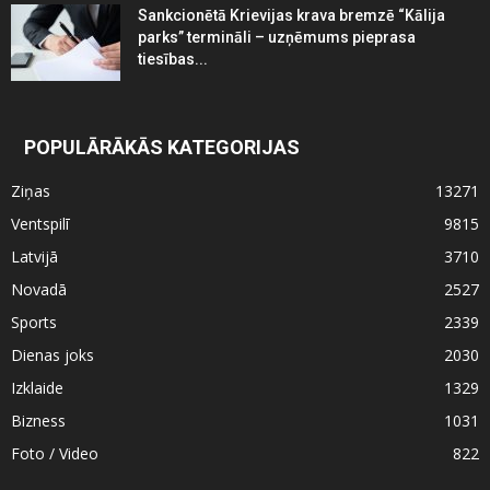
Sankcionētā Krievijas krava bremzē “Kālija
parks” termināli – uzņēmums pieprasa
tiesības...
POPULĀRĀKĀS KATEGORIJAS
Ziņas
13271
Ventspilī
9815
Latvijā
3710
Novadā
2527
Sports
2339
Dienas joks
2030
Izklaide
1329
Bizness
1031
Foto / Video
822