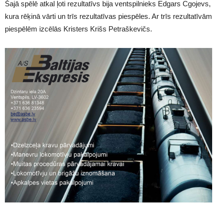
Šajā spēlē atkal ļoti rezultatīvs bija ventspilnieks Edgars Cgojevs,
kura rēķinā vārti un trīs rezultatīvas piespēles. Ar trīs rezultatīvām
piespēlēm izcēlās Kristers Krišs Petraškevičs.