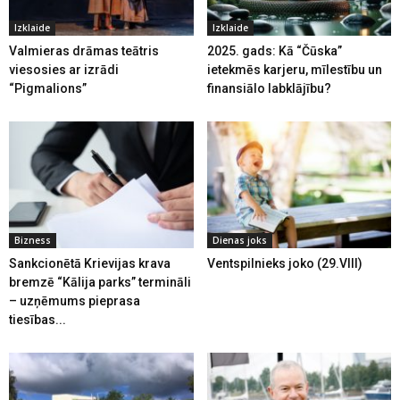
Izklaide
Izklaide
Valmieras drāmas teātris
2025. gads: Kā “Čūska”
viesosies ar izrādi
ietekmēs karjeru, mīlestību un
“Pigmalions”
finansiālo labklājību?
Bizness
Dienas joks
Sankcionētā Krievijas krava
Ventspilnieks joko (29.VIII)
bremzē “Kālija parks” termināli
– uzņēmums pieprasa
tiesības...