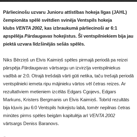
1186
Pārliecinošu uzvaru Junioru attīstības hokeja līgas (JAHL)
čempionāta spēlē svētdien svinēja Ventspils hokeja
klubs
VENTA 2002
, kas izbraukumā pārliecinoši ar 6:1
apspēlēja
Pārdaugavas
hokejistus. Šī ventspilniekiem bija jau
piektā uzvara līdzšinējās sešās spēlēs.
Niks Bērziņš un Elvis Kaimiņš spēles pirmajā periodā pa reizei
pārspēja
Pārdaugavas
vārtsargu un izvirzīja ventspilniekus
vadībā ar 2:0. Otrajā trešdaļā vārti gūti netika, taču trešajā periodā
ventspilnieki iemeta ripu mājinieku vārtos vēl četras reizes. Ar
rezultatīviem metieniem izcēlās Edgars Cgojevs, Edgars
Markuns, Kristers Bergmanis un Elvis Kaimiņš. Tobrīd rezultāts
bija kļuvis jau 6:0 Ventspils hokejistu labā, tomēr nepilnas četras
minūtes pirms spēles beigām kapitulēja arī
VENTA 2002
vārtsargs Deniss Baranovs.