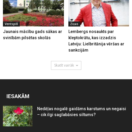
Ventspilī
Ziņas
Jaunais mācību gads sākas ar
Lembergs nosaukts par
svinībām pilsētas skolās
kleptokrātu, kas izzadzis
Latviju: Lielbritānija vēršas ar
sankcijām
Skatīt vairāk
IESAKĀM
Nedēļas nogalē gaidāms karstums un negaisi
– cik ilgi saglabāsies siltums?