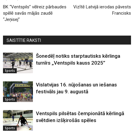
BK “Ventspils” vēlreiz pārbaudes
Vizītē Latvijā ierodas pāvests
spēlē savās mājās zaudē
Francisks
“Jeņisej”
SAISTĪTIE RAKSTI
Šonedēļ notiks starptautisks kērlinga
turnīrs „Ventspils kauss 2025”
Sports
Vislatvijas 16. nūjošanas un iešanas
festivāls jau 9. augustā
Sports
Ventspils pilsētas čempionātā kērlingā
svētdien izšķirošās spēles
Sports