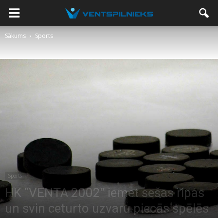
Sākums
Sports
Sports
HK “VENTA 2002” iemet sešas ripas
un svin ceturto uzvaru piecās spēlēs