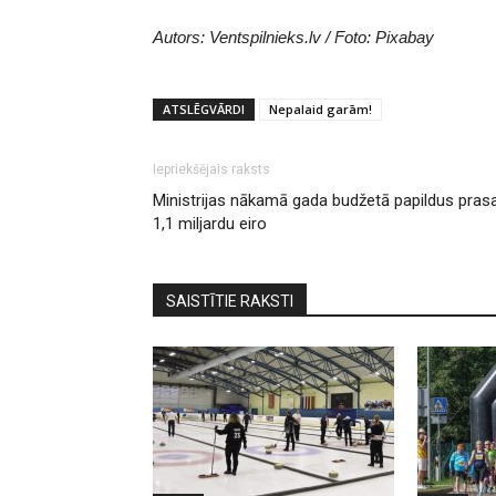
Autors: Ventspilnieks.lv / Foto: Pixabay
ATSLĒGVĀRDI
Nepalaid garām!
Iepriekšējais raksts
Ministrijas nākamā gada budžetā papildus pras
1,1 miljardu eiro
SAISTĪTIE RAKSTI