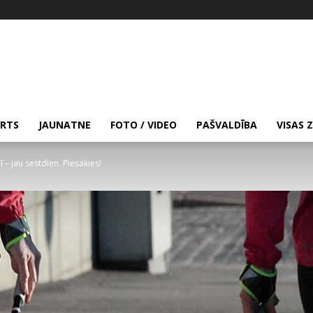
RTS
JAUNATNE
FOTO / VIDEO
PAŠVALDĪBA
VISAS 
ī – jau sestdien. Piesakies!