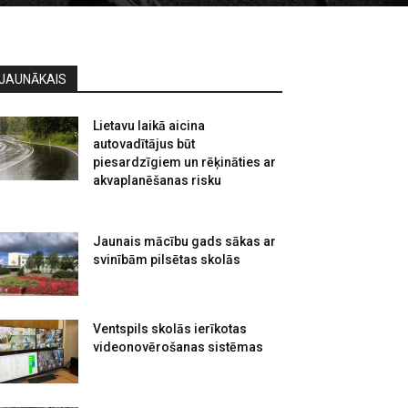
JAUNĀKAIS
Lietavu laikā aicina
autovadītājus būt
piesardzīgiem un rēķināties ar
akvaplanēšanas risku
Jaunais mācību gads sākas ar
svinībām pilsētas skolās
Ventspils skolās ierīkotas
videonovērošanas sistēmas