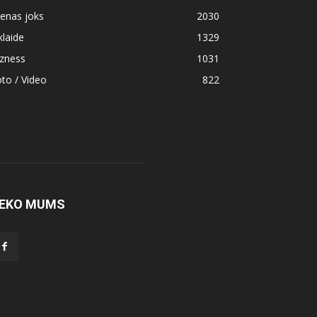
enas joks
2030
klaide
1329
izness
1031
to / Video
822
EKO MUMS