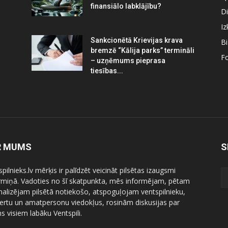
finansiālo labklājību?
Di
Iz
Sankcionētā Krievijas krava
B
bremzē “Kālija parks” termināli
Fo
– uzņēmums pieprasa
tiesības...
R MUMS
S
pilnieks.lv mērķis ir palīdzēt veicināt pilsētas izaugsmi
ermiņā. Vadoties no šī skatpunkta, mēs informējam, pētam
nalizējam pilsētā notiekošo, atspoguļojam ventspilnieku,
ertu un amatpersonu viedokļus, rosinām diskusijas par
 visiem labāku Ventspili.