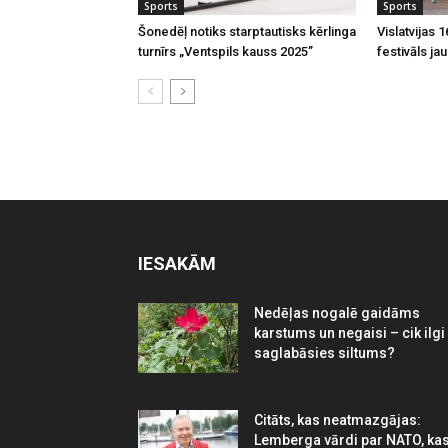
Sports
Sports
Šonedēļ notiks starptautisks kērlinga
Vislatvijas 
turnīrs „Ventspils kauss 2025”
festivāls ja
IESAKĀM
Nedēļas nogalē gaidāms
karstums un negaisi – cik ilgi
saglabāsies siltums?
Citāts, kas neatmazgājas:
Lemberga vārdi par NATO, ka