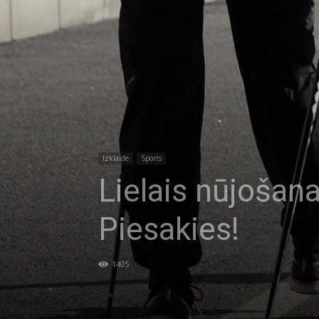
Izklaide
Sports
Lielais nūjošana
Piesakies!
1405