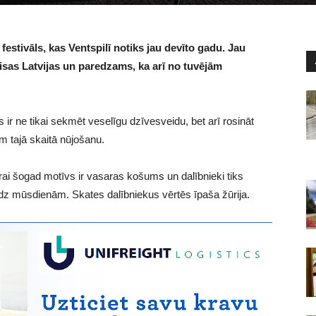
festivāls, kas Ventspilī notiks jau devīto gadu. Jau
isas Latvijas un paredzams, ka arī no tuvējām
s ir ne tikai sekmēt veselīgu dzīvesveidu, bet arī rosināt
ēm tajā skaitā nūjošanu.
rai šogad motīvs ir vasaras košums un dalībnieki tiks
līdz mūsdienām. Skates dalībniekus vērtēs īpaša žūrija.