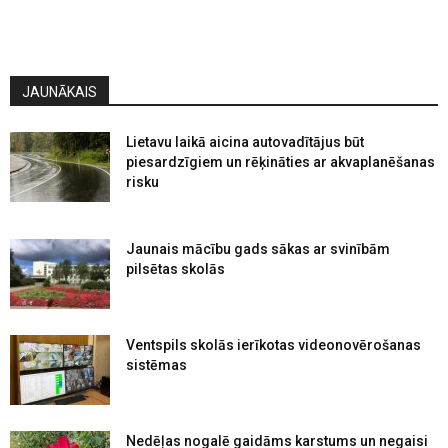
JAUNĀKAIS
Lietavu laikā aicina autovadītājus būt
piesardzīgiem un rēķināties ar akvaplanēšanas
risku
Jaunais mācību gads sākas ar svinībām
pilsētas skolās
Ventspils skolās ierīkotas videonovērošanas
sistēmas
Nedēļas nogalē gaidāms karstums un negaisi