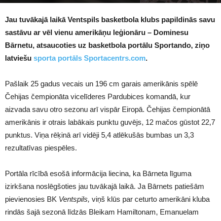
1539
Jau tuvākajā laikā Ventspils basketbola klubs papildinās savu
sastāvu ar vēl vienu amerikāņu leģionāru – Dominesu
Bārnetu, atsaucoties uz basketbola portālu Sportando, ziņo
latviešu
sporta portāls Sportacentrs.com
.
Pašlaik 25 gadus vecais un 196 cm garais amerikānis spēlē
Čehijas čempionāta vicelīderes Pardubices komandā, kur
aizvada savu otro sezonu arī vispār Eiropā. Čehijas čempionātā
amerikānis ir otrais labākais punktu guvējs, 12 mačos gūstot 22,7
punktus. Viņa rēķinā arī vidēji 5,4 atlēkušās bumbas un 3,3
rezultatīvas piespēles.
Portāla rīcībā esošā informācija liecina, ka Bārneta līguma
izirkšana noslēgšoties jau tuvākajā laikā. Ja Bārnets patiešām
pievienosies BK
Ventspils,
viņš klūs par ceturto amerikāni kluba
rindās šajā sezonā līdzās Bleikam Hamiltonam, Emanuelam