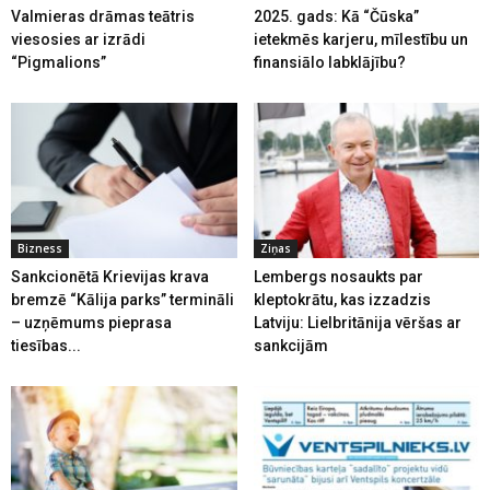
Valmieras drāmas teātris
2025. gads: Kā “Čūska”
viesosies ar izrādi
ietekmēs karjeru, mīlestību un
“Pigmalions”
finansiālo labklājību?
Bizness
Ziņas
Sankcionētā Krievijas krava
Lembergs nosaukts par
bremzē “Kālija parks” termināli
kleptokrātu, kas izzadzis
– uzņēmums pieprasa
Latviju: Lielbritānija vēršas ar
tiesības...
sankcijām