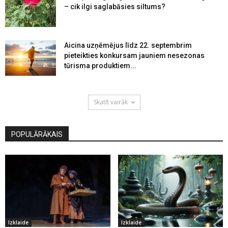
– cik ilgi saglabāsies siltums?
Aicina uzņēmējus līdz 22. septembrim
pieteikties konkursam jauniem nesezonas
tūrisma produktiem...
Skatīt vairāk
POPULĀRĀKAIS
Izklaide
Izklaide