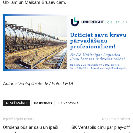
Ubillam un Maikam Bruševicam.
Autors: Ventspilnieks.lv / Foto: LETA
ATSLĒGVĀRDI
Basketbols
BK Ventspils
Iepriekšējais raksts
Nākamais raksts
Otrdiena būs ar salu un īpaši
BK Ventspils cīņu par play-off