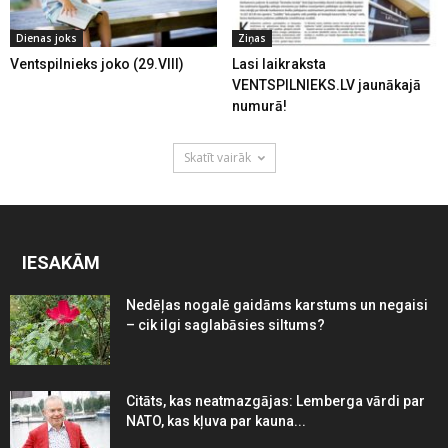
Dienas joks
Ziņas
Ventspilnieks joko (29.VIII)
Lasi laikraksta
VENTSPILNIEKS.LV jaunākajā
numurā!
Skatīt vairāk
IESAKĀM
Nedēļas nogalē gaidāms karstums un negaisi
– cik ilgi saglabāsies siltums?
Citāts, kas neatmazgājas: Lemberga vārdi par
NATO, kas kļuva par kauna...