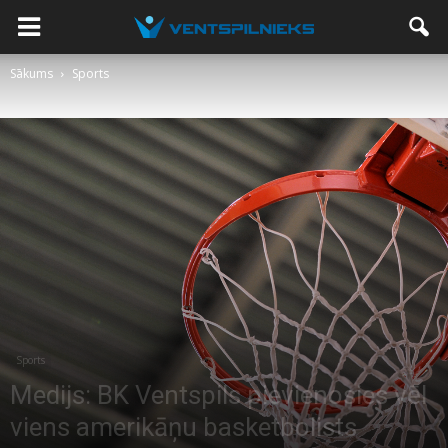
Sākums
Sports
Sports
Medijs: BK Ventspils pievienosies vēl
viens amerikāņu basketbolists