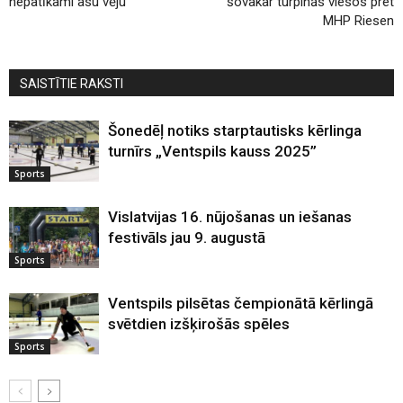
nepatīkami asu vēju
šovakar turpinās viesos pret
MHP Riesen
SAISTĪTIE RAKSTI
Šonedēļ notiks starptautisks kērlinga
turnīrs „Ventspils kauss 2025”
Sports
Vislatvijas 16. nūjošanas un iešanas
festivāls jau 9. augustā
Sports
Ventspils pilsētas čempionātā kērlingā
svētdien izšķirošās spēles
Sports