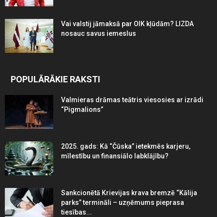
Vai valstij jāmaksā par OIK kļūdām? LIZDA
nosauc savus iemeslus
POPULĀRĀKIE RAKSTI
Valmieras drāmas teātris viesosies ar izrādi
“Pigmalions”
2025. gads: Kā “Čūska” ietekmēs karjeru,
mīlestību un finansiālo labklājību?
Sankcionētā Krievijas krava bremzē “Kālija
parks” termināli – uzņēmums pieprasa
tiesības...