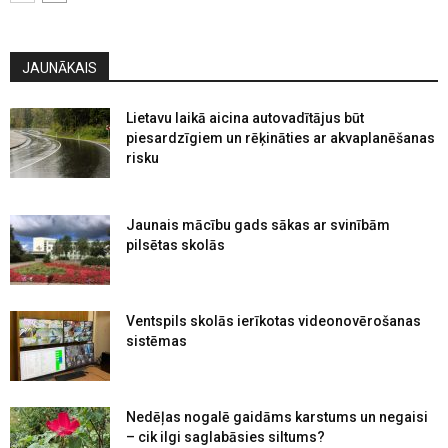
JAUNĀKAIS
Lietavu laikā aicina autovadītājus būt
piesardzīgiem un rēķināties ar akvaplanēšanas
risku
Jaunais mācību gads sākas ar svinībām
pilsētas skolās
Ventspils skolās ierīkotas videonovērošanas
sistēmas
Nedēļas nogalē gaidāms karstums un negaisi
– cik ilgi saglabāsies siltums?