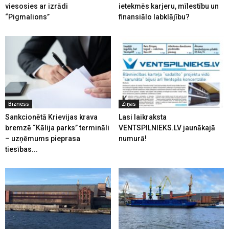
viesosies ar izrādi
ietekmēs karjeru, mīlestību un
“Pigmalions”
finansiālo labklājību?
Bizness
Ziņas
Sankcionētā Krievijas krava
Lasi laikraksta
bremzē “Kālija parks” termināli
VENTSPILNIEKS.LV jaunākajā
– uzņēmums pieprasa
numurā!
tiesības...