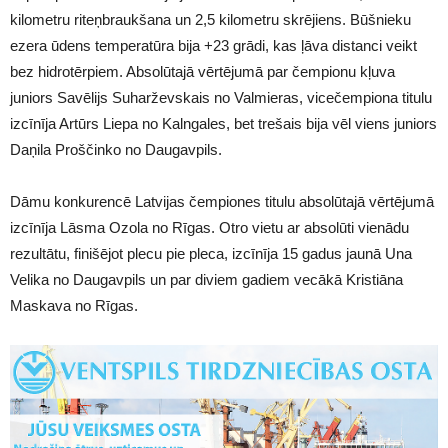
kilometru riteņbraukšana un 2,5 kilometru skrējiens. Būšnieku
ezera ūdens temperatūra bija +23 grādi, kas ļāva distanci veikt
bez hidrotērpiem. Absolūtajā vērtējumā par čempionu kļuva
juniors Savēlijs Suharževskais no Valmieras, vicečempiona titulu
izcīnīja Artūrs Liepa no Kalngales, bet trešais bija vēl viens juniors
Daņila Proščinko no Daugavpils.
Dāmu konkurencē Latvijas čempiones titulu absolūtajā vērtējumā
izcīnīja Lāsma Ozola no Rīgas. Otro vietu ar absolūti vienādu
rezultātu, finišējot plecu pie pleca, izcīnīja 15 gadus jaunā Una
Velika no Daugavpils un par diviem gadiem vecākā Kristiāna
Maskava no Rīgas.