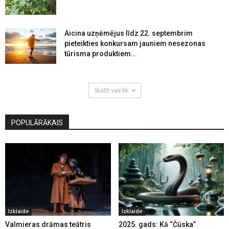
Aicina uzņēmējus līdz 22. septembrim
pieteikties konkursam jauniem nesezonas
tūrisma produktiem...
Skatīt vairāk
POPULĀRĀKAIS
Izklaide
Izklaide
Valmieras drāmas teātris
2025. gads: Kā “Čūska”