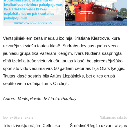
Ventspilniekiem zelta medaļu izcīnīja Kristiāna Klestrova, kura
uzvarēja sieviešu tautas klasē. Sudrabs deviņus gadus veco
jauniešu grupā tika Valteram Ķeņģim. Ivars Nudiens saspringtā
cīņā izcīnīja trešo vietu vīriešu tautas klasē, bet pieredzējušāko
sportistu vidū vecumā virs 50 gadiem ceturtais bija Olafs Ķeņģis.
Tautas klasē sestais bija Artūrs Liepājnieks, bet elites grupā
septīto vietu izcīnīja Toms Ozoliņš.
Autors: Ventspilnieks.lv / Foto: Pixabay
Iepriekšējais raksts
Nākamais raksts
Trīs dzīvokļu mājām Celtnieku
Šmēdiņš/Regža uzvar Latvijas