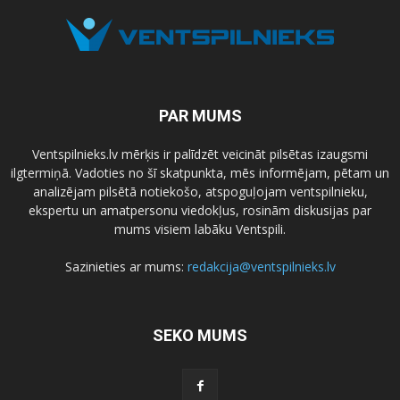
PAR MUMS
Ventspilnieks.lv mērķis ir palīdzēt veicināt pilsētas izaugsmi
ilgtermiņā. Vadoties no šī skatpunkta, mēs informējam, pētam un
analizējam pilsētā notiekošo, atspoguļojam ventspilnieku,
ekspertu un amatpersonu viedokļus, rosinām diskusijas par
mums visiem labāku Ventspili.
Sazinieties ar mums:
redakcija@ventspilnieks.lv
SEKO MUMS