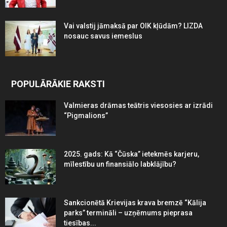
Vai valstij jāmaksā par OIK kļūdām? LIZDA
nosauc savus iemeslus
POPULĀRĀKIE RAKSTI
Valmieras drāmas teātris viesosies ar izrādi
“Pigmalions”
2025. gads: Kā “Čūska” ietekmēs karjeru,
mīlestību un finansiālo labklājību?
Sankcionētā Krievijas krava bremzē “Kālija
parks” termināli – uzņēmums pieprasa
tiesības...