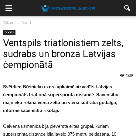
Sākums
Sports
Sports
Ventspils triatlonistiem zelts,
sudrabs un bronza Latvijas
čempionātā
1229
Svētdien Būšnieku ezera apkaimē aizvadīts Latvijas
čempionāts triatlonā supersprinta distancē. Sacensību
mājnieku rēķinā viena zelta un viena sudraba godalga,
informē sacensību rīkotāji.
Galvenā uzmanība bija pievērsta elites grupai, kuriem
supersprinta distancē bija jāveic 375 metru peldēšana, 10