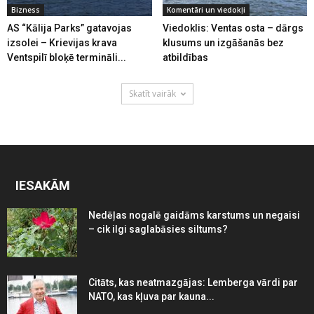
Bizness
Komentāri un viedokļi
AS “Kālija Parks” gatavojas
Viedoklis: Ventas osta – dārgs
izsolei – Krievijas krava
klusums un izgāšanās bez
Ventspilī bloķē termināli...
atbildības
Skatīt vairāk
IESAKĀM
Nedēļas nogalē gaidāms karstums un negaisi
– cik ilgi saglabāsies siltums?
Citāts, kas neatmazgājas: Lemberga vārdi par
NATO, kas kļuva par kauna...