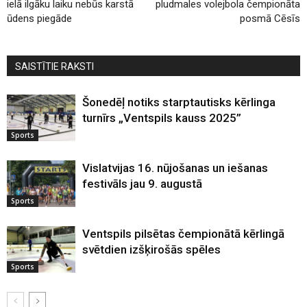
ielā ilgāku laiku nebūs karstā
pludmales volejbola čempionāta
ūdens piegāde
posmā Cēsīs
SAISTĪTIE RAKSTI
Šonedēļ notiks starptautisks kērlinga
turnīrs „Ventspils kauss 2025”
Sports
Vislatvijas 16. nūjošanas un iešanas
festivāls jau 9. augustā
Sports
Ventspils pilsētas čempionātā kērlingā
svētdien izšķirošās spēles
Sports