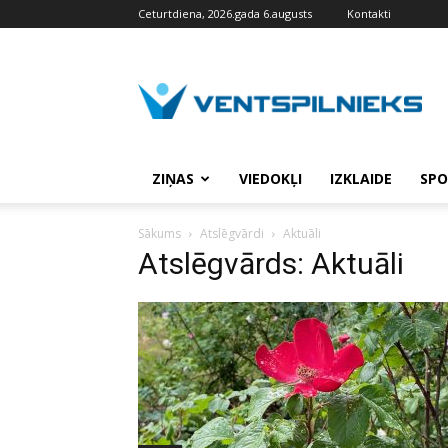
Ceturtdiena, 2026.gada 6.augusts
Kontakti
VENTSPILNIEKS.LV
ZIŅAS
VIEDOKĻI
IZKLAIDE
SPO
Sākums
Atslēgvārdi
Aktuāli
Atslēgvārds: Aktuāli