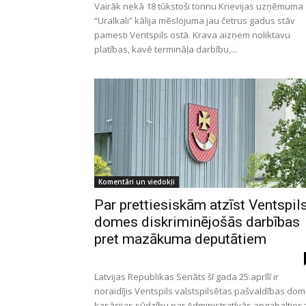
Vairāk nekā 18 tūkstoši tonnu Krievijas uzņēmuma
“Uralkali” kālija mēslojuma jau četrus gadus stāv
pamesti Ventspils ostā. Krava aizņem noliktavu
platības, kavē termināļa darbību,...
Komentāri un viedokļi
Par prettiesiskām atzīst Ventspil
domes diskriminējošās darbības
pret mazākuma deputātiem
Latvijas Republikas Senāts šī gada 25.aprīlī ir
noraidījis Ventspils valstspilsētas pašvaldības do
kasācijas sūdzību par Administratīvās apgabalties