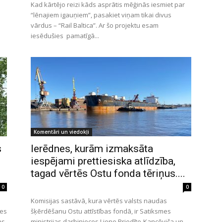
Kad kārtējo reizi kāds asprātis mēģinās iesmiet par
“lēnajiem igauņiem”, pasakiet viņam tikai divus
vārdus – “Rail Baltica”. Ar šo projektu esam
iesēdušies pamatīgā...
Komentāri un viedokļi
s
Ierēdnes, kurām izmaksāta
iespējami prettiesiska atlīdzība,
tagad vērtēs Ostu fonda tēriņus....
0
0
Komisijas sastāvā, kura vērtēs valsts naudas
mes
šķērdēšanu Ostu attīstības fondā, ir Satiksmes
as
ministrijas darbinieces Liene Priedīte-Kancēviča un