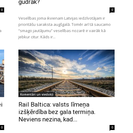
gudrāk?
0
0
Veselības joma ikvienam Latvijas iedzīvotājam ir
prioritāšu saraksta augšgalā. Tomēr arī tā saucamo
a
“smago jautājumu” veselības nozarē ir vairāk kā
jebkur citur. Kāds ir...
Komentāri un viedokļi
i
Rail Baltica: valsts līmeņa
izšķērdība bez gala termiņa.
Neviens nezina, kad...
0
0