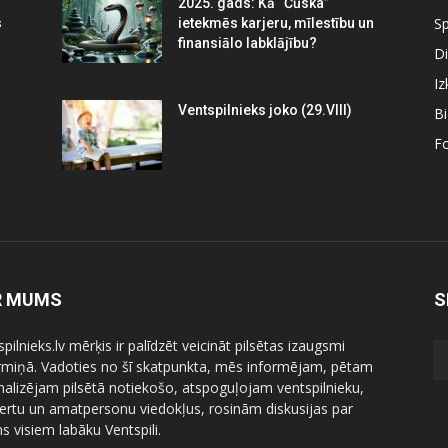
2025. gads: Kā “Čūska”
Sp
s
ietekmēs karjeru, mīlestību un
finansiālo labklājību?
Di
Iz
Ventspilnieks joko (29.VIII)
B
Fo
R MUMS
S
pilnieks.lv mērķis ir palīdzēt veicināt pilsētas izaugsmi
ermiņā. Vadoties no šī skatpunkta, mēs informējam, pētam
nalizējam pilsētā notiekošo, atspoguļojam ventspilnieku,
ertu un amatpersonu viedokļus, rosinām diskusijas par
 visiem labāku Ventspili.