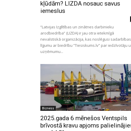
kļūdām? LIZDA nosauc savus
iemeslus
“Latvijas Izglītības un zinātnes darbinieku
arodbiedrība” (LIZDA) ir jau otra ietekmīgā
nevalstiskā organizācija, kas noslēgusi sadarbības
līgumu ar biedrību “Tiesiskums.lv” par iedzīvotāju 
uzņēmumu...
Bizness
2025.gada 6 mēnešos Ventspils
brīvostā kravu apjoms palielinājie