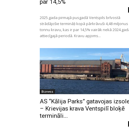
par 14,5%
2025.gada pirmajā pusgadā Ventspils brīvostā
strādājošie termināļi kopā pārkrāvuši 4,48 miljonus
tonnu kravu, kas ir par 14,5% vairāk nekā 2024.gad
attiecīgajā periodā. Kravu apjoms...
Bizness
AS “Kālija Parks” gatavojas izsole
– Krievijas krava Ventspilī bloķē
termināli...