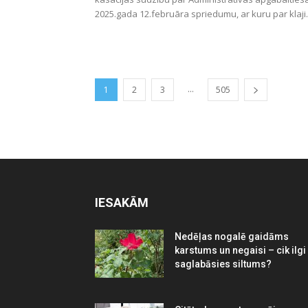
2025.gada 12.februāra spriedumu, ar kuru par klaji.
...
1
2
3
505
IESAKĀM
Nedēļas nogalē gaidāms
karstums un negaisi – cik ilgi
saglabāsies siltums?