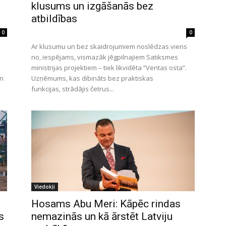
klusums un izgāšanās bez
atbildības
0
0
Ar klusumu un bez skaidrojumiem noslēdzas viens
no, iespējams, vismazāk jēgpilnajiem Satiksmes
ministrijas projektiem – tiek likvidēta “Ventas osta”.
un
Uzņēmums, kas dibināts bez praktiskas
funkcijas, strādājis četrus...
Viedokļi
Hosams Abu Meri: Kāpēc rindas
s
nemazinās un kā ārstēt Latviju