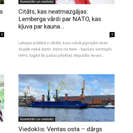
Komentāri un viedokļi
s
Citāts, kas neatmazgājas:
Lemberga vārdi par NATO, kas
kļuva par kauna...
0
0
Latvijas politikā ir cilvēki, kuru vārdi joprojām skan
skaļāk nekā darbi. Viens no tiem – bijušais Ventspils
mērs, tagad šīs pašas pilsētas deputāts Aivars...
Komentāri un viedokļi
Viedoklis: Ventas osta – dārgs