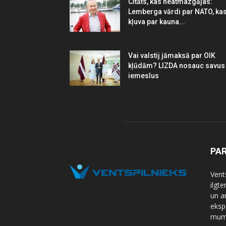
Citāts, kas neatmazgājas:
Lemberga vārdi par NATO, ka
kļuva par kauna...
Vai valstij jāmaksā par OIK
kļūdām? LIZDA nosauc savus
iemeslus
PA
Vents
ilgt
un a
eksp
mums