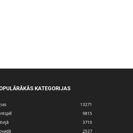
OPULĀRĀKĀS KATEGORIJAS
iņas
13271
ntspilī
9815
tvijā
3710
ovadā
2527