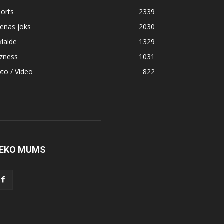
orts
2339
enas joks
2030
klaide
1329
izness
1031
to / Video
822
EKO MUMS