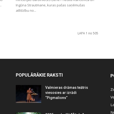
..
Ingūna Strautmane, kuras pašas saņēmušas
atlīdzību no...
LAPA 1 no 505
POPULĀRĀKIE RAKSTI
P
Valmieras drāmas teātris
Z
viesosies ar izrādi
Ve
“Pigmalions”
La
N