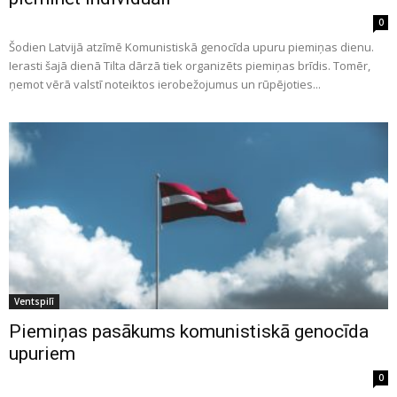
0
Šodien Latvijā atzīmē Komunistiskā genocīda upuru piemiņas dienu.
Ierasti šajā dienā Tilta dārzā tiek organizēts piemiņas brīdis. Tomēr,
ņemot vērā valstī noteiktos ierobežojumus un rūpējoties...
Ventspilī
Piemiņas pasākums komunistiskā genocīda
upuriem
0