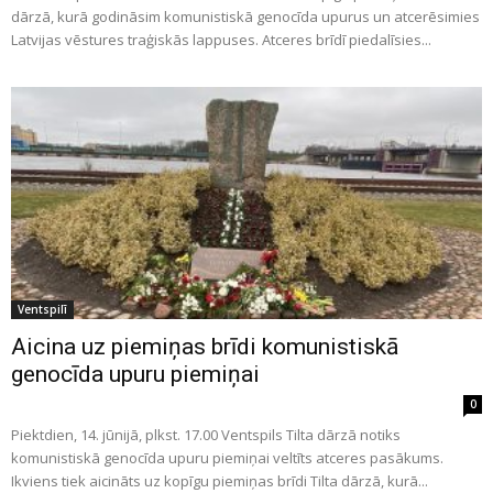
dārzā, kurā godināsim komunistiskā genocīda upurus un atcerēsimies
Latvijas vēstures traģiskās lappuses. Atceres brīdī piedalīsies...
Ventspilī
Aicina uz piemiņas brīdi komunistiskā
genocīda upuru piemiņai
0
Piektdien, 14. jūnijā, plkst. 17.00 Ventspils Tilta dārzā notiks
komunistiskā genocīda upuru piemiņai veltīts atceres pasākums.
Ikviens tiek aicināts uz kopīgu piemiņas brīdi Tilta dārzā, kurā...