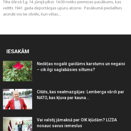
Tilta dārzā š.g. 14. jūnijā plkst. 14.00 notiks piemiņas pasākums, kas
veltīts 1941. gada deportācijas upuru atcerei. Pasākumā piedalīties
aicināti visi tie cilvēki, kuri vēlas...
IESAKĀM
Nedēļas nogalē gaidāms karstums un negaisi
– cik ilgi saglabāsies siltums?
Citāts, kas neatmazgājas: Lemberga vārdi par
NATO, kas kļuva par kauna...
Vai valstij jāmaksā par OIK kļūdām? LIZDA
nosauc savus iemeslus