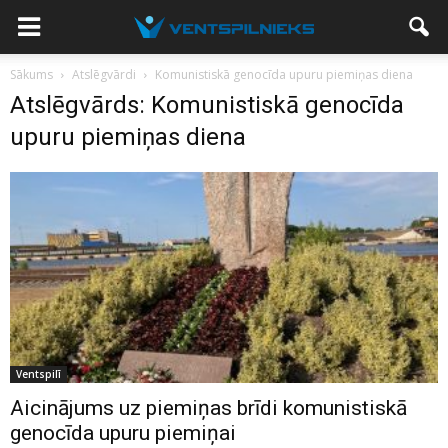
Sākums
Atslēgvārdi
Komunistiskā genocīda upuru piemiņas diena
Atslēgvārds: Komunistiskā genocīda
upuru piemiņas diena
Ventspilī
Aicinājums uz piemiņas brīdi komunistiskā
genocīda upuru piemiņai