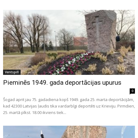
Ventspilī
Pieminēs 1949. gada deportācijas upurus
0
Šogad aprit jau 75. gadadiena kopš 1949. gada 25. marta deportācijām,
kad 42300 Latvijas ļaudis tika vardarbīgi deportēti uz Krieviju. Pirmdien,
25. martā plkst. 18.00 ikviens tiek...