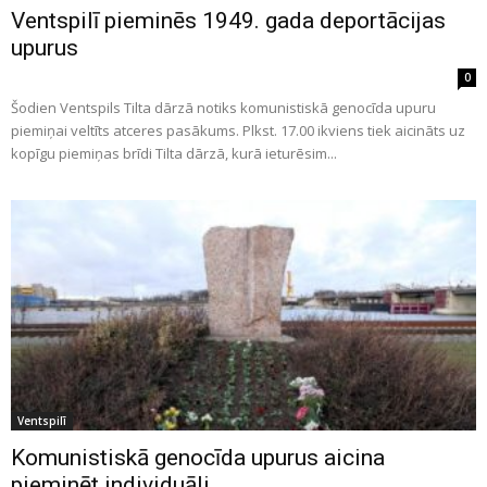
Ventspilī pieminēs 1949. gada deportācijas
upurus
0
Šodien Ventspils Tilta dārzā notiks komunistiskā genocīda upuru
piemiņai veltīts atceres pasākums. Plkst. 17.00 ikviens tiek aicināts uz
kopīgu piemiņas brīdi Tilta dārzā, kurā ieturēsim...
Ventspilī
Komunistiskā genocīda upurus aicina
pieminēt individuāli