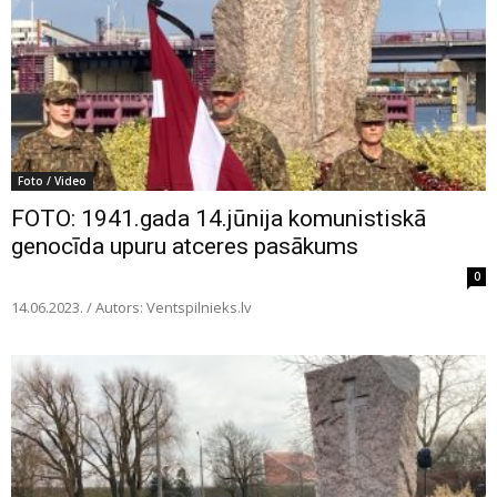
Foto / Video
FOTO: 1941.gada 14.jūnija komunistiskā
genocīda upuru atceres pasākums
0
14.06.2023. / Autors: Ventspilnieks.lv