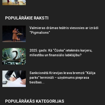
POPULĀRĀKIE RAKSTI
Valmieras drāmas teātris viesosies ar izrādi
“Pigmalions”
2025. gads: Kā “Čūska” ietekmēs karjeru,
mīlestību un finansiālo labklājību?
Sankcionētā Krievijas krava bremzē “Kālija
parks” termināli – uzņēmums pieprasa
tiesības...
POPULĀRĀKĀS KATEGORIJAS