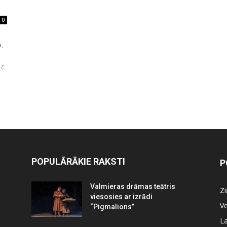
0
,
uz
POPULĀRĀKIE RAKSTI
P
Valmieras drāmas teātris
Z
viesosies ar izrādi
Ve
“Pigmalions”
La