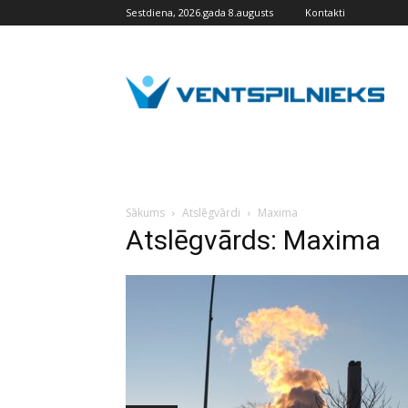
Sestdiena, 2026.gada 8.augusts
Kontakti
VENTSPILNIEKS.LV
Sākums
Atslēgvārdi
Maxima
Atslēgvārds: Maxima