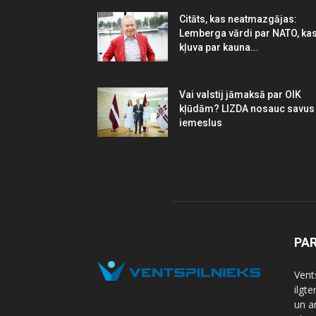
Citāts, kas neatmazgājas:
Lemberga vārdi par NATO, ka
kļuva par kauna...
Vai valstij jāmaksā par OIK
kļūdām? LIZDA nosauc savus
iemeslus
PA
Vents
ilgt
un a