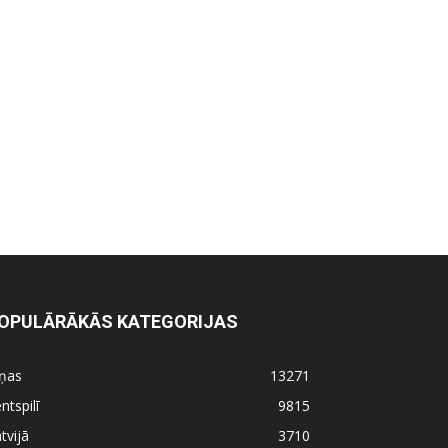
OPULĀRĀKĀS KATEGORIJAS
iņas
13271
ntspilī
9815
tvijā
3710