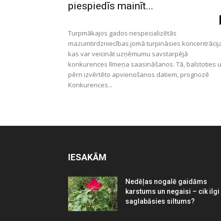
piespiedīs mainīt...
Turpmākajos gados nespecializētās
mazumtirdzniecības jomā turpināsies koncentrācija
kas var veicināt uzņēmumu savstarpējā
konkurences līmeņa saasināšanos. Tā, balstoties 
pērn izvērtēto apvienošanos datiem, prognozē
Konkurences...
IESAKĀM
Nedēļas nogalē gaidāms
karstums un negaisi – cik ilgi
saglabāsies siltums?