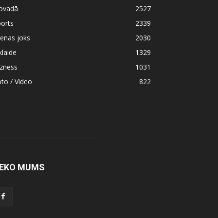
ovadā
2527
orts
2339
enas joks
2030
klaide
1329
izness
1031
to / Video
822
EKO MUMS