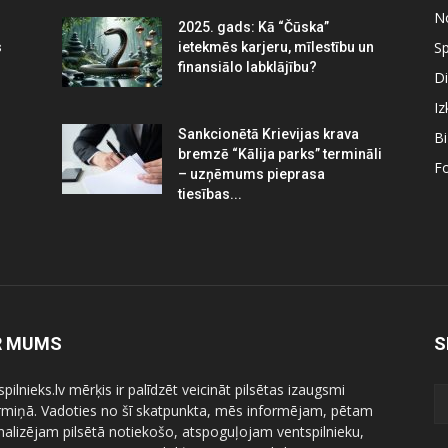
N
2025. gads: Kā “Čūska”
Sp
s
ietekmēs karjeru, mīlestību un
finansiālo labklājību?
Di
Iz
Sankcionētā Krievijas krava
B
bremzē “Kālija parks” termināli
Fo
– uzņēmums pieprasa
tiesības...
R MUMS
S
pilnieks.lv mērķis ir palīdzēt veicināt pilsētas izaugsmi
ermiņā. Vadoties no šī skatpunkta, mēs informējam, pētam
nalizējam pilsētā notiekošo, atspoguļojam ventspilnieku,