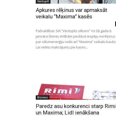
Ventspilī
Apkures rēķinus var apmaksāt
veikalu “Maxima” kasēs
Pašvaldības SIA “Ventspils siltums” no šā gada 6.
janvāra klientu ērtībām piedāvā iespēju norēķinus
par siltumenerģiju veikt arī “Maxima” veikalu kasēs
Lai veiktu maksājumu pie kases...
Bizness
Paredz asu konkurenci starp Rimi
un Maxima; Lidl ienākšana