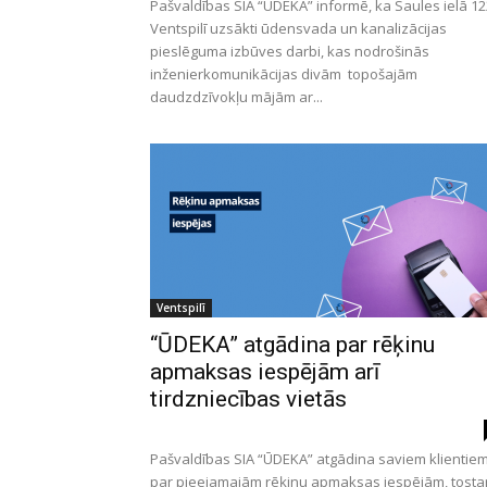
Pašvaldības SIA “ŪDEKA” informē, ka Saules ielā 12
Ventspilī uzsākti ūdensvada un kanalizācijas
pieslēguma izbūves darbi, kas nodrošinās
inženierkomunikācijas divām topošajām
daudzdzīvokļu mājām ar...
Ventspilī
“ŪDEKA” atgādina par rēķinu
apmaksas iespējām arī
tirdzniecības vietās
Pašvaldības SIA “ŪDEKA” atgādina saviem klientie
par pieejamajām rēķinu apmaksas iespējām, tosta