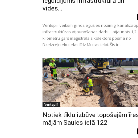
ieguldījums infrastruktūrā un
vides...
Ventspilī veiksmīgi noslēgušies nozīmīgi kanalizāci
infrastruktūras atjaunošanas darbi – atjaunots 1,2
kilometru garš maģistrālais kolektors posmā no
Dzelzceļnieku ielas līdz Muitas ielai. Šis ir...
Ventspilī
Notiek tīklu izbūve topošajām īre
mājām Saules ielā 122