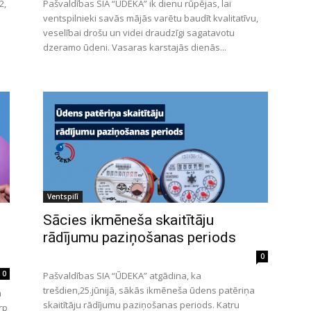
2,
Pašvaldības SIA “ŪDEKA” ik dienu rūpējas, lai
ventspilnieki savās mājās varētu baudīt kvalitatīvu,
veselībai drošu un videi draudzīgi sagatavotu
dzeramo ūdeni. Vasaras karstajās dienās...
Ventspilī
Sācies ikmēneša skaitītāju
rādījumu paziņošanas periods
0
0
Pašvaldības SIA “ŪDEKA” atgādina, ka
trešdien,25.jūnijā, sākās ikmēneša ūdens patēriņa
m
skaitītāju rādījumu paziņošanas periods. Katru
rp