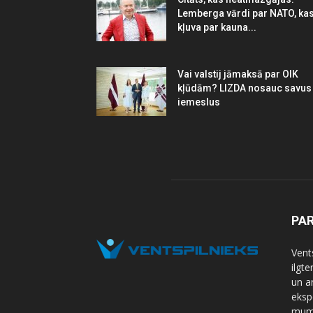
Lemberga vārdi par NATO, ka
kļuva par kauna...
Vai valstij jāmaksā par OIK
kļūdām? LIZDA nosauc savus
iemeslus
PA
Vents
ilgt
un a
eksp
mums