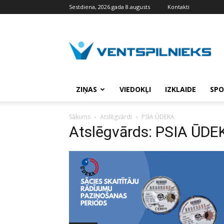
Sestdiena, 2026.gada 8.augusts
Kontakti
VENTSPILNIEKS.LV
ZIŅAS
VIEDOKĻI
IZKLAIDE
SPO
Sākums
Atslēgvārdi
PSIA ŪDEKA
Atslēgvārds: PSIA ŪDE