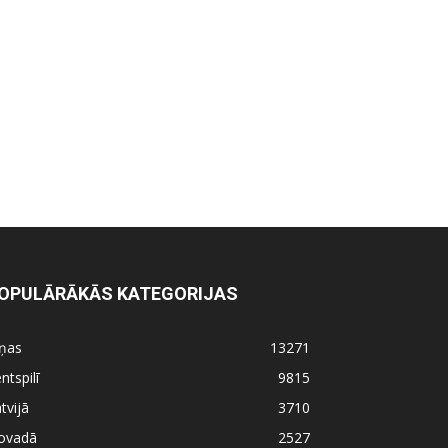
OPULĀRĀKĀS KATEGORIJAS
iņas
13271
ntspilī
9815
tvijā
3710
ovadā
2527