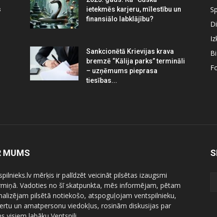
Sp
s
ietekmēs karjeru, mīlestību un
finansiālo labklājību?
Di
Iz
Sankcionētā Krievijas krava
B
bremzē “Kālija parks” termināli
Fo
– uzņēmums pieprasa
tiesības...
R MUMS
S
pilnieks.lv mērķis ir palīdzēt veicināt pilsētas izaugsmi
ermiņā. Vadoties no šī skatpunkta, mēs informējam, pētam
nalizējam pilsētā notiekošo, atspoguļojam ventspilnieku,
ertu un amatpersonu viedokļus, rosinām diskusijas par
 visiem labāku Ventspili.