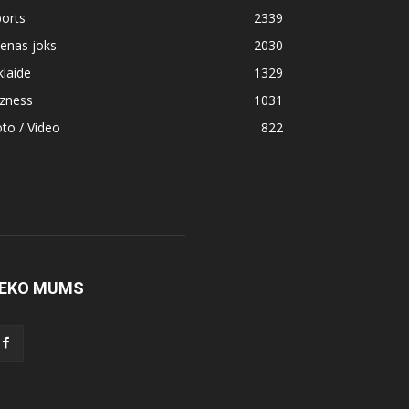
orts
2339
enas joks
2030
klaide
1329
izness
1031
to / Video
822
EKO MUMS