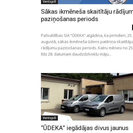
Ventspilī
Sākas ikmēneša skaitītāju rādīju
paziņošanas periods
Pašvaldības SIA “ŪDEKA” atgādina, ka pirmdien, 25.
augustā, sākas ikmēneša ūdens patēriņa skaitītāju
rādījumu paziņošanas periods. Katru mēnesi no 25
līdz 28. datumam daudzdzīvokļu māju...
Ventspilī
“ŪDEKA” iegādājas divus jaunus