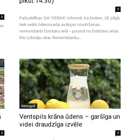
plkst.14.30)
0
0
Pašvaldības SIA “ŪDEKA” informē, ka šodien, 28. jūlijā,
tiek veikti ūdensvada avārijas novēršanas
jas
remontdarbi Dzintaru ielā – posmā no Embūtes ielas
līdz Lidotāju ielai. Remontdarbu...
Ventspilī
s
Ventspils krāna ūdens – garšīga un
videi draudzīga izvēle
0
0