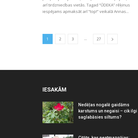
arī tirdzniecības vietās. Tagad “ŪDEKA” rēķinus
iespējams apmaksāt arī “top!” veikalā Annas...
...
1
2
3
27
IESAKĀM
Nedēļas nogalē gaidāms
karstums un negaisi – cik ilgi
saglabāsies siltums?
Citāts, kas neatmazgājas: