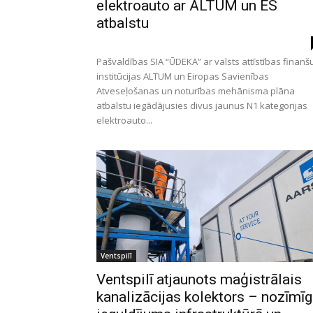
elektroauto ar ALTUM un ES
atbalstu
Pašvaldības SIA “ŪDEKA” ar valsts attīstības finanš
institūcijas ALTUM un Eiropas Savienības
Atveseļošanas un noturības mehānisma plāna
atbalstu iegādājusies divus jaunus N1 kategorijas
elektroauto...
Ventspilī
Ventspilī atjaunots maģistrālais
kanalizācijas kolektors – nozīmī