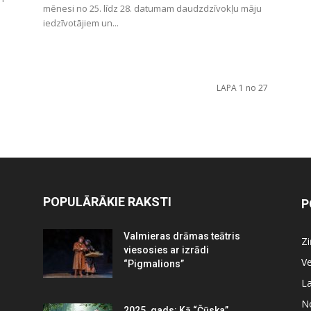
mēnesi no 25. līdz 28. datumam daudzdzīvokļu māju
iedzīvotājiem un...
LAPA 1 no 27
POPULĀRĀKIE RAKSTI
P
Valmieras drāmas teātris
Z
viesosies ar izrādi
Ve
“Pigmalions”
La
N
2025. gads: Kā “Čūska”