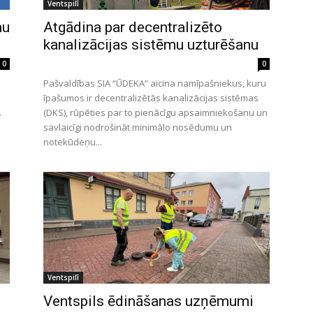
Ventspilī
mu
Atgādina par decentralizēto
kanalizācijas sistēmu uzturēšanu
0
0
Pašvaldības SIA “ŪDEKA” aicina namīpašniekus, kuru
īpašumos ir decentralizētās kanalizācijas sistēmas
.
(DKS), rūpēties par to pienācīgu apsaimniekošanu un
savlaicīgi nodrošināt minimālo nosēdumu un
notekūdeņu...
Ventspilī
Ventspils ēdināšanas uzņēmumi