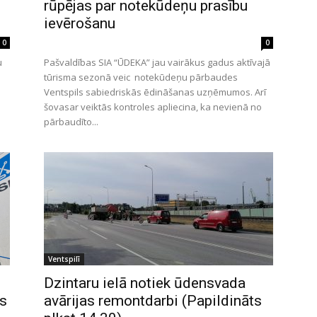
rūpējas par notekūdeņu prasību
ievērošanu
0
0
u
Pašvaldības SIA “ŪDEKA” jau vairākus gadus aktīvajā
tūrisma sezonā veic notekūdeņu pārbaudes
Ventspils sabiedriskās ēdināšanas uzņēmumos. Arī
šovasar veiktās kontroles apliecina, ka nevienā no
pārbaudīto...
Ventspilī
Dzintaru ielā notiek ūdensvada
gs
avārijas remontdarbi (Papildināts