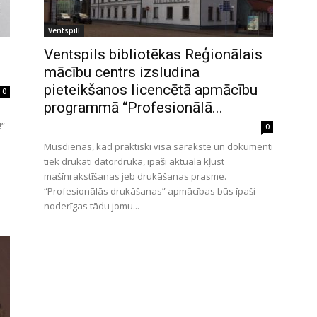
Ventspilī
Ventspils bibliotēkas Reģionālais
mācību centrs izsludina
pieteikšanos licencētā apmācību
0
programmā “Profesionālā...
!”
0
Mūsdienās, kad praktiski visa sarakste un dokumenti
tiek drukāti datordrukā, īpaši aktuāla kļūst
mašīnrakstīšanas jeb drukāšanas prasme.
“Profesionālās drukāšanas” apmācības būs īpaši
noderīgas tādu jomu...