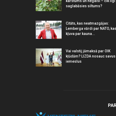
karstums un negaisi – cik ilgi
saglabāsies siltums?
Citāts, kas neatmazgājas:
Lemberga vārdi par NATO, ka
kļuva par kauna...
Vai valstij jāmaksā par OIK
kļūdām? LIZDA nosauc savus
iemeslus
PA