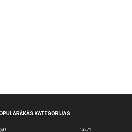
OPULĀRĀKĀS KATEGORIJAS
iņas
13271