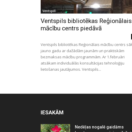
Ventspilī
Ventspils bibliotēkas Reģionālais
mācību centrs piedāvā
Ventspils bibliotēkas Reģionālais mācību centrs sā
jauno gadu ar dažādām jaunām un praktiskām
bezmaksas mācību programmām. Ar 1.februāri
atsākam individuālās konsultācijas tehnoloģiju
lietošanas jautājumos. Ventspils...
IESAKĀM
Nedēļas nogalē gaidāms