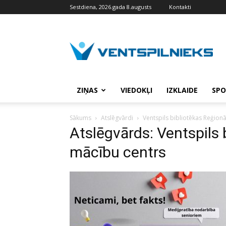
Sestdiena, 2026.gada 8.augusts
Kontakti
VENTSPILNIEKS.LV
ZIŅAS
VIEDOKĻI
IZKLAIDE
SPO
Sākums
Atslēgvārdi
Ventspils bibliotēkas Reģion
Atslēgvārds: Ventspils 
mācību centrs