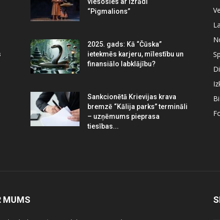
viesosies ar izrādi
Ve
“Pigmalions”
La
N
2025. gads: Kā “Čūska”
Sp
s
ietekmēs karjeru, mīlestību un
finansiālo labklājību?
Di
Iz
Sankcionētā Krievijas krava
B
bremzē “Kālija parks” termināli
Fo
– uzņēmums pieprasa
tiesības...
R MUMS
S