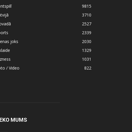
ntspilī
9815
tvijā
3710
ovadā
2527
orts
2339
enas joks
2030
klaide
1329
izness
1031
to / Video
822
EKO MUMS