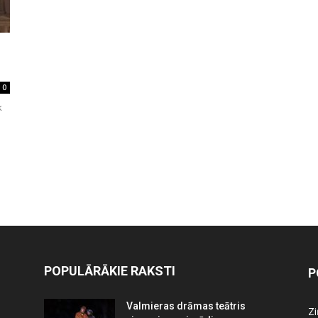
0
k
POPULĀRĀKIE RAKSTI
P
Valmieras drāmas teātris
Z