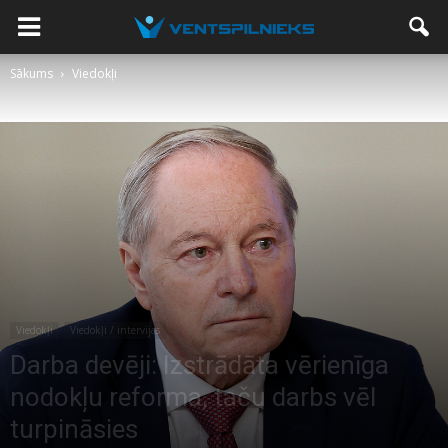
Sākums
Viedokļi
Viedokļi
Viedokļi / intervijas
Darba devēji: Izstrādāta vērienīga
nodokļu reforma, taču darbs vēl
turpināsies