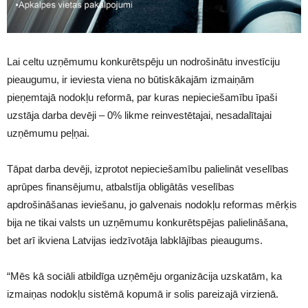
Lai celtu uzņēmumu konkurētspēju un nodrošinātu investīciju
pieaugumu, ir ieviesta viena no būtiskākajām izmaiņām
pieņemtajā nodokļu reformā, par kuras nepieciešamību īpaši
uzstāja darba devēji – 0% likme reinvestētajai, nesadalītajai
uzņēmumu peļņai.
Tāpat darba devēji, izprotot nepieciešamību palielināt veselības
aprūpes finansējumu, atbalstīja obligātās veselības
apdrošināšanas ieviešanu, jo galvenais nodokļu reformas mērķis
bija ne tikai valsts un uzņēmumu konkurētspējas palielināšana,
bet arī ikviena Latvijas iedzīvotāja labklājības pieaugums.
“Mēs kā sociāli atbildīga uzņēmēju organizācija uzskatām, ka
izmaiņas nodokļu sistēmā kopumā ir solis pareizajā virzienā.