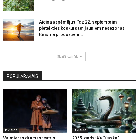
Aicina uzņēmējus līdz 22. septembrim
pieteikties konkursam jauniem nesezonas
tūrisma produktiem...
Skatīt vairāk
POPULĀRĀKAIS
Izklaide
Izklaide
Valmieras drāmas teātris
2025. gads: Kā “Čūska”