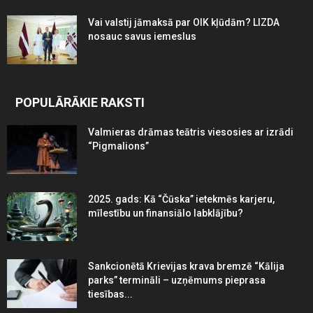
Vai valstij jāmaksā par OIK kļūdām? LIZDA
nosauc savus iemeslus
POPULĀRĀKIE RAKSTI
Valmieras drāmas teātris viesosies ar izrādi
“Pigmalions”
2025. gads: Kā “Čūska” ietekmēs karjeru,
mīlestību un finansiālo labklājību?
Sankcionētā Krievijas krava bremzē “Kālija
parks” termināli – uzņēmums pieprasa
tiesības...