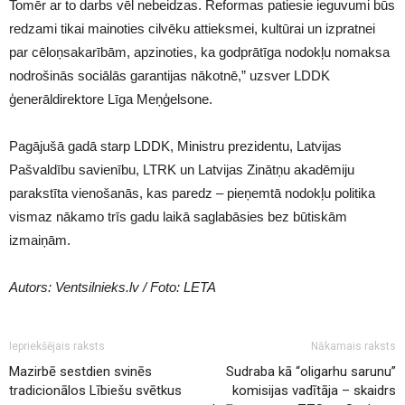
Tomēr ar to darbs vēl nebeidzas. Reformas patiesie ieguvumi būs
redzami tikai mainoties cilvēku attieksmei, kultūrai un izpratnei
par cēloņsakarībām, apzinoties, ka godprātīga nodokļu nomaksa
nodrošinās sociālās garantijas nākotnē,” uzsver LDDK
ģenerāldirektore Līga Meņģelsone.
Pagājušā gadā starp LDDK, Ministru prezidentu, Latvijas
Pašvaldību savienību, LTRK un Latvijas Zinātņu akadēmiju
parakstīta vienošanās, kas paredz – pieņemtā nodokļu politika
vismaz nākamo trīs gadu laikā saglabāsies bez būtiskām
izmaiņām.
Autors: Ventsilnieks.lv / Foto: LETA
Iepriekšējais raksts
Nākamais raksts
Mazirbē sestdien svinēs
Sudraba kā “oligarhu sarunu”
tradicionālos Lībiešu svētkus
komisijas vadītāja – skaidrs