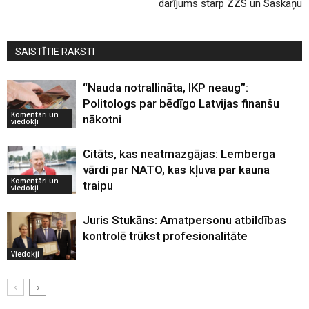
darījums starp ZZS un Saskaņu
SAISTĪTIE RAKSTI
“Nauda notrallināta, IKP neaug”:
Politologs par bēdīgo Latvijas finanšu
Komentāri un
nākotni
viedokļi
Citāts, kas neatmazgājas: Lemberga
vārdi par NATO, kas kļuva par kauna
Komentāri un
traipu
viedokļi
Juris Stukāns: Amatpersonu atbildības
kontrolē trūkst profesionalitāte
Viedokļi