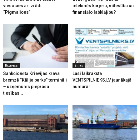
viesosies ar izrādi
ietekmēs karjeru, mīlestību un
“Pigmalions”
finansiālo labklājību?
Bizness
Ziņas
Sankcionētā Krievijas krava
Lasi laikraksta
bremzē “Kālija parks” termināli
VENTSPILNIEKS.LV jaunākajā
– uzņēmums pieprasa
numurā!
tiesības...