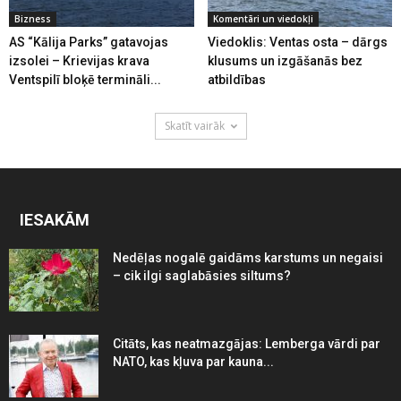
Bizness
Komentāri un viedokļi
AS “Kālija Parks” gatavojas
Viedoklis: Ventas osta – dārgs
izsolei – Krievijas krava
klusums un izgāšanās bez
Ventspilī bloķē termināli...
atbildības
Skatīt vairāk
IESAKĀM
Nedēļas nogalē gaidāms karstums un negaisi
– cik ilgi saglabāsies siltums?
Citāts, kas neatmazgājas: Lemberga vārdi par
NATO, kas kļuva par kauna...