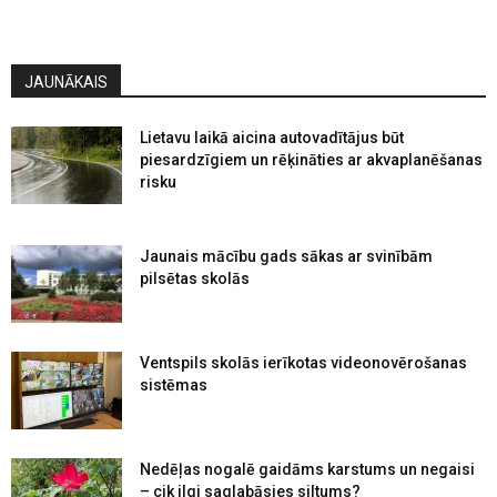
JAUNĀKAIS
Lietavu laikā aicina autovadītājus būt
piesardzīgiem un rēķināties ar akvaplanēšanas
risku
Jaunais mācību gads sākas ar svinībām
pilsētas skolās
Ventspils skolās ierīkotas videonovērošanas
sistēmas
Nedēļas nogalē gaidāms karstums un negaisi
– cik ilgi saglabāsies siltums?