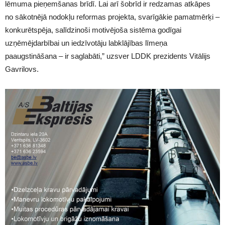
lēmuma pieņemšanas brīdī. Lai arī šobrīd ir redzamas atkāpes
no sākotnējā nodokļu reformas projekta, svarīgākie pamatmērķi –
konkurētspēja, salīdzinoši motivējoša sistēma godīgai
uzņēmējdarbībai un iedzīvotāju labklājības līmeņa
paaugstināšana – ir saglabāti,” uzsver LDDK prezidents Vitālijs
Gavrilovs.