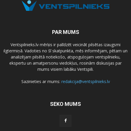
PAR MUMS
Ventspilnieks.lv mērķis ir palīdzēt veicināt pilsētas izaugsmi
ilgtermiņā. Vadoties no šī skatpunkta, mēs informējam, pētam un
analizējam pilsētā notiekošo, atspoguļojam ventspilnieku,
ekspertu un amatpersonu viedokļus, rosinām diskusijas par
mums visiem labāku Ventspili.
Sazinieties ar mums:
redakcija@ventspilnieks.lv
SEKO MUMS