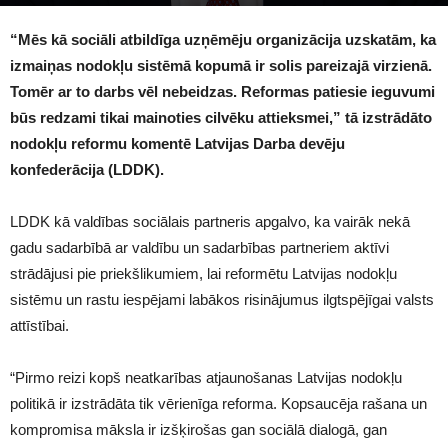
1646
“Mēs kā sociāli atbildīga uzņēmēju organizācija uzskatām, ka
izmaiņas nodokļu sistēmā kopumā ir solis pareizajā virzienā.
Tomēr ar to darbs vēl nebeidzas. Reformas patiesie ieguvumi
būs redzami tikai mainoties cilvēku attieksmei,” tā izstrādāto
nodokļu reformu komentē Latvijas Darba devēju
konfederācija (LDDK).
LDDK kā valdības sociālais partneris apgalvo, ka vairāk nekā
gadu sadarbībā ar valdību un sadarbības partneriem aktīvi
strādājusi pie priekšlikumiem, lai reformētu Latvijas nodokļu
sistēmu un rastu iespējami labākos risinājumus ilgtspējīgai valsts
attīstībai.
“Pirmo reizi kopš neatkarības atjaunošanas Latvijas nodokļu
politikā ir izstrādāta tik vērienīga reforma. Kopsaucēja rašana un
kompromisa māksla ir izšķirošas gan sociālā dialogā, gan