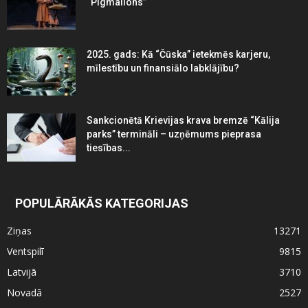
“Pigmalions”
2025. gads: Kā “Čūska” ietekmēs karjeru,
mīlestību un finansiālo labklājību?
Sankcionētā Krievijas krava bremzē “Kālija
parks” termināli – uzņēmums pieprasa
tiesības...
POPULĀRĀKĀS KATEGORIJAS
Ziņas
13271
Ventspilī
9815
Latvijā
3710
Novadā
2527