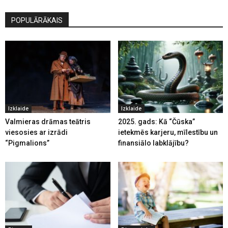
POPULĀRĀKAIS
Izklaide
Izklaide
Valmieras drāmas teātris
2025. gads: Kā “Čūska”
viesosies ar izrādi
ietekmēs karjeru, mīlestību un
“Pigmalions”
finansiālo labklājību?