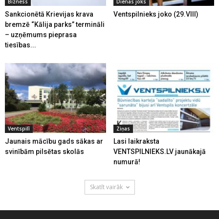
Bizness
Dienas joks
Sankcionētā Krievijas krava
Ventspilnieks joko (29.VIII)
bremzē “Kālija parks” termināli
– uzņēmums pieprasa
tiesības...
Ventspilī
Ziņas
Jaunais mācību gads sākas ar
Lasi laikraksta
svinībām pilsētas skolās
VENTSPILNIEKS.LV jaunākajā
numurā!
Skatīt vairāk