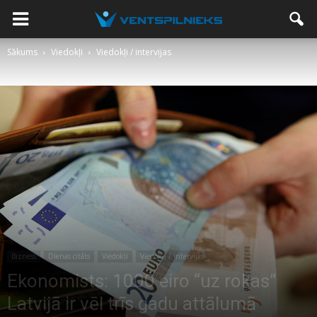
Sākums
Viedokļi
Viedokļi / intervijas
Bizness
Dienas citāts
Viedokļi
Viedokļi / intervijas
Ekonomists: 1000 eiro “uz rokas”
Latvijā ir vēl trīs gadu attālumā