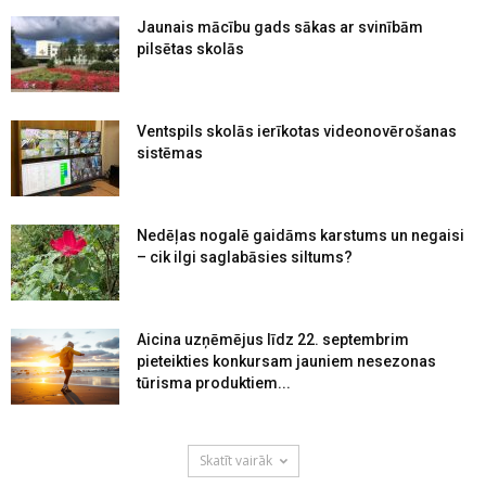
Jaunais mācību gads sākas ar svinībām
pilsētas skolās
Ventspils skolās ierīkotas videonovērošanas
sistēmas
Nedēļas nogalē gaidāms karstums un negaisi
– cik ilgi saglabāsies siltums?
Aicina uzņēmējus līdz 22. septembrim
pieteikties konkursam jauniem nesezonas
tūrisma produktiem...
Skatīt vairāk