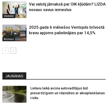
Vai valstij jāmaksā par OIK kļūdām? LIZDA
nosauc savus iemeslus
Viedokļi
2025.gada 6 mēnešos Ventspils brīvostā
kravu apjoms palielinājies par 14,5%
Bizness
JAUNĀKAIS
Lietavu laikā aicina autovadītājus būt
piesardzīgiem un rēķināties ar akvaplanēšanas
risku