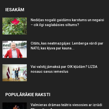
IESAKĀM
Nedēļas nogalē gaidāms karstums un negaisi
– cik ilgi saglabāsies siltums?
Citāts, kas neatmazgājas: Lemberga vārdi par
NATO, kas kļuva par kauna...
Vai valstij jāmaksā par OIK kļūdām? LIZDA
nosauc savus iemeslus
POPULĀRĀKIE RAKSTI
Valmieras drāmas teātris viesosies ar izrādi