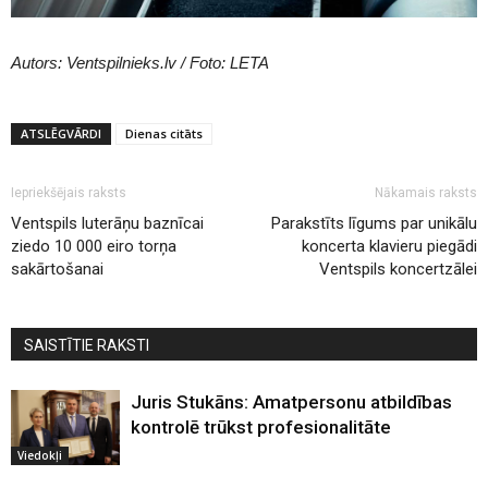
Autors: Ventspilnieks.lv / Foto: LETA
ATSLĒGVĀRDI
Dienas citāts
Iepriekšējais raksts
Nākamais raksts
Ventspils luterāņu baznīcai
Parakstīts līgums par unikālu
ziedo 10 000 eiro torņa
koncerta klavieru piegādi
sakārtošanai
Ventspils koncertzālei
SAISTĪTIE RAKSTI
Juris Stukāns: Amatpersonu atbildības
kontrolē trūkst profesionalitāte
Viedokļi