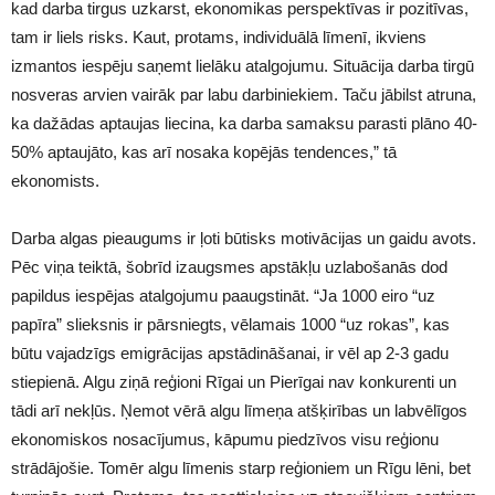
kad darba tirgus uzkarst, ekonomikas perspektīvas ir pozitīvas,
tam ir liels risks. Kaut, protams, individuālā līmenī, ikviens
izmantos iespēju saņemt lielāku atalgojumu. Situācija darba tirgū
nosveras arvien vairāk par labu darbiniekiem. Taču jābilst atruna,
ka dažādas aptaujas liecina, ka darba samaksu parasti plāno 40-
50% aptaujāto, kas arī nosaka kopējās tendences,” tā
ekonomists.
Darba algas pieaugums ir ļoti būtisks motivācijas un gaidu avots.
Pēc viņa teiktā, šobrīd izaugsmes apstākļu uzlabošanās dod
papildus iespējas atalgojumu paaugstināt. “Ja 1000 eiro “uz
papīra” slieksnis ir pārsniegts, vēlamais 1000 “uz rokas”, kas
būtu vajadzīgs emigrācijas apstādināšanai, ir vēl ap 2-3 gadu
stiepienā. Algu ziņā reģioni Rīgai un Pierīgai nav konkurenti un
tādi arī nekļūs. Ņemot vērā algu līmeņa atšķirības un labvēlīgos
ekonomiskos nosacījumus, kāpumu piedzīvos visu reģionu
strādājošie. Tomēr algu līmenis starp reģioniem un Rīgu lēni, bet