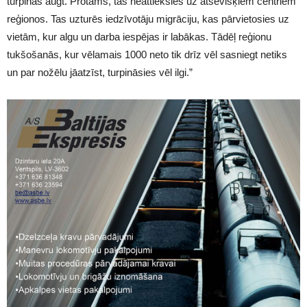
turpinās augt. Protams, tas neattieksies uz atsevišķiem centriem
reģionos. Tas uzturēs iedzīvotāju migrāciju, kas pārvietosies uz
vietām, kur algu un darba iespējas ir labākas. Tādēļ reģionu
tukšošanās, kur vēlamais 1000 neto tik drīz vēl sasniegt netiks
un par nožēlu jāatzīst, turpināsies vēl ilgi.”