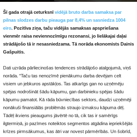
1391
Šī gada otrajā ceturksnī
vidējā bruto darba samaksa par
pilnas slodzes darbu pieauga par 8,4% un sasniedza 1004
eiro
. Pozitīva ziņa, taču vidējās samaksas apspriešana
vienmēr raisa neviennozīmīgu rezonansi, jo lielākajai daļai
strādājošo tā ir nesasniedzama. Tā norāda ekonomists Dainis
Gašpuitis.
Dati uzrāda pārliecinošas tendences strādājošo atalgojumā, viņš
norāda. “Taču tas nenozīmē pienākumu darba devējam celt
visiem un jebkuros apstākļos. Tas atkarīgs gan no uzņēmēju
spējas nodrošināt šādu kāpumu, gan darbinieku spējas šādu
kāpumu pamatot. Kā rāda būvniecības sektors, daudzi uzņēmēji
nonākuši finansiālās problēmās straujo izmaksu kāpuma dēļ.
Tādēļ ikviens pieaugums jāvērtē no tā, cik tas ir samērīgs
ilgtermiņā, jo pazīmes noteiktos segmentos atgādina iepriekšējās
krīzes pirmsākumus, kas ātri var novest pārmērībās. Un šobrīd,