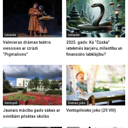
Izklaide
Izklaide
Valmieras drāmas teātris
2025. gads: Kā “Čūska”
viesosies ar izrādi
ietekmēs karjeru, mīlestību un
“Pigmalions”
finansiālo labklājību?
Ventspilī
Dienas joks
Jaunais mācību gads sākas ar
Ventspilnieks joko (29.VIII)
svinībām pilsētas skolās