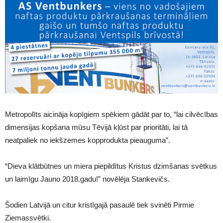
Metropolīts aicināja kopīgiem spēkiem gādāt par to, “lai cilvēcības
dimensijas kopšana mūsu Tēvijā kļūst par prioritāti, lai tā
neatpaliek no iekšzemes kopprodukta pieauguma”.
“Dieva klātbūtnes un miera piepildītus Kristus dzimšanas svētkus
un laimīgu Jauno 2018.gadu!” novēlēja Stankevičs.
Šodien Latvijā un citur kristīgajā pasaulē tiek svinēti Pirmie
Ziemassvētki.