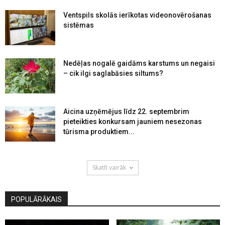
Ventspils skolās ierīkotas videonovērošanas
sistēmas
Nedēļas nogalē gaidāms karstums un negaisi
– cik ilgi saglabāsies siltums?
Aicina uzņēmējus līdz 22. septembrim
pieteikties konkursam jauniem nesezonas
tūrisma produktiem...
Skatīt vairāk
POPULĀRĀKAIS