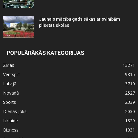
Jaunais mācību gads sākas ar svinībām
pilsētas skolās
POPULĀRĀKĀS KATEGORIJAS
Ziņas
13271
Ventspilī
9815
Latvijā
3710
Novadā
2527
Sports
2339
Dienas joks
2030
Izklaide
1329
Bizness
1031