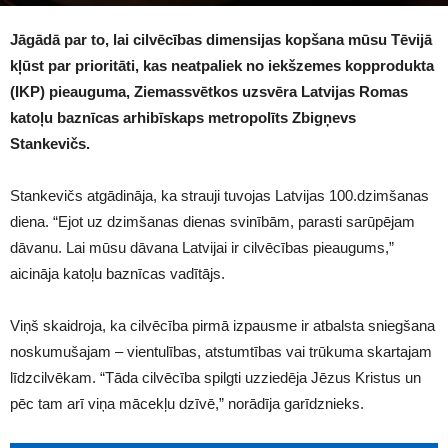
1573
Jāgādā par to, lai cilvēcības dimensijas kopšana mūsu Tēvijā
kļūst par prioritāti, kas neatpaliek no iekšzemes kopprodukta
(IKP) pieauguma, Ziemassvētkos uzsvēra Latvijas Romas
katoļu baznīcas arhibīskaps metropolīts Zbigņevs
Stankevičs.
Stankevičs atgādināja, ka strauji tuvojas Latvijas 100.dzimšanas
diena. “Ejot uz dzimšanas dienas svinībām, parasti sarūpējam
dāvanu. Lai mūsu dāvana Latvijai ir cilvēcības pieaugums,”
aicināja katoļu baznīcas vadītājs.
Viņš skaidroja, ka cilvēcība pirmā izpausme ir atbalsta sniegšana
noskumušajam – vientulības, atstumtības vai trūkuma skartajam
līdzcilvēkam. “Tāda cilvēcība spilgti uzziedēja Jēzus Kristus un
pēc tam arī viņa mācekļu dzīvē,” norādīja garīdznieks.