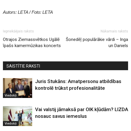
Autors: LETA / Foto: LETA
Iepriekšējais raksts
Nākamais raksts
Otrajos Ziemassvētkos Ugālē
Šonedēļ populārākie vārdi – Inga
īpašs kamermūzikas koncerts
un Daniels
SAISTĪTIE RAKSTI
Juris Stukāns: Amatpersonu atbildības
kontrolē trūkst profesionalitāte
Viedokļi
Vai valstij jāmaksā par OIK kļūdām? LIZDA
nosauc savus iemeslus
Viedokļi