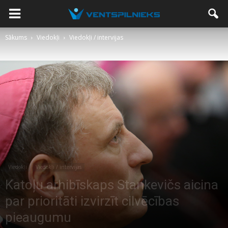
Sākums
Viedokļi
Viedokļi / intervijas
Viedokļi
Viedokļi / intervijas
Katoļu arhibīskaps Stankevičs aicina
par prioritāti izvirzīt cilvēcības
pieaugumu