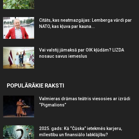
Citāts, kas neatmazgājas: Lemberga vārdi par
NATO, kas kļuva par kauna...
Vai valstij jāmaksā par OIK kļūdām? LIZDA
nosauc savus iemeslus
POPULĀRĀKIE RAKSTI
Valmieras drāmas teātris viesosies ar izrādi
“Pigmalions”
2025. gads: Kā “Čūska” ietekmēs karjeru,
mīlestību un finansiālo labklājību?