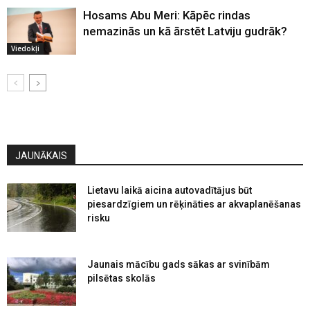
Hosams Abu Meri: Kāpēc rindas
nemazinās un kā ārstēt Latviju gudrāk?
Viedokļi
JAUNĀKAIS
Lietavu laikā aicina autovadītājus būt
piesardzīgiem un rēķināties ar akvaplanēšanas
risku
Jaunais mācību gads sākas ar svinībām
pilsētas skolās