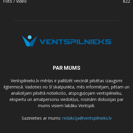
Foto / Video
822
PAR MUMS
Ventspilnieks.lv mērķis ir palīdzēt veicināt pilsētas izaugsmi
ilgtermiņā. Vadoties no šī skatpunkta, mēs informējam, pētam un
analizējam pilsētā notiekošo, atspoguļojam ventspilnieku,
ekspertu un amatpersonu viedokļus, rosinām diskusijas par
mums visiem labāku Ventspili.
Sazinieties ar mums:
redakcija@ventspilnieks.lv