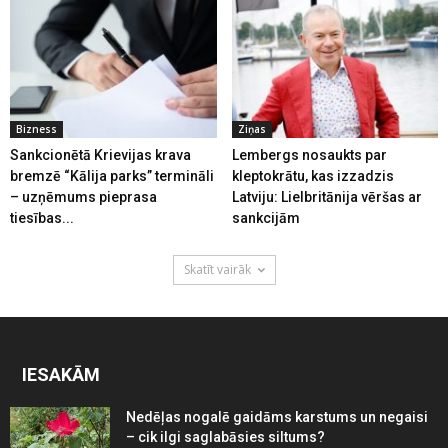
Bizness
Ziņas
Sankcionētā Krievijas krava
Lembergs nosaukts par
bremzē “Kālija parks” termināli
kleptokrātu, kas izzadzis
– uzņēmums pieprasa
Latviju: Lielbritānija vēršas ar
tiesības...
sankcijām
Skatīt vairāk
IESAKĀM
Nedēļas nogalē gaidāms karstums un negaisi
– cik ilgi saglabāsies siltums?