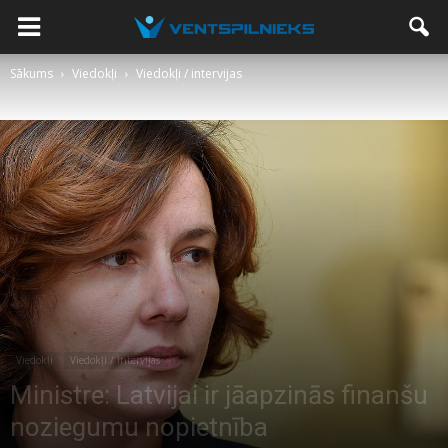
Sākums
Viedokļi
Viedokļi / intervijas
Viedokļi
Viedokļi / intervijas
Ministre: Latvijai ir jāapzinās finanšu
noziegumu nopietnība