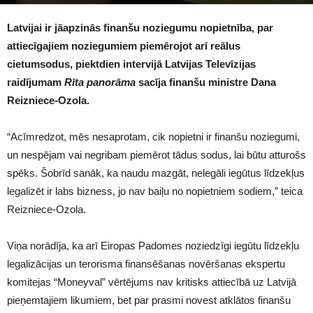
1101
Latvijai ir jāapzinās finanšu noziegumu nopietnība, par
attiecīgajiem noziegumiem piemērojot arī reālus
cietumsodus, piektdien intervijā Latvijas Televīzijas
raidījumam
Rīta panorāma
sacīja finanšu ministre Dana
Reizniece-Ozola.
“Acīmredzot, mēs nesaprotam, cik nopietni ir finanšu noziegumi,
un nespējam vai negribam piemērot tādus sodus, lai būtu atturošs
spēks. Šobrīd sanāk, ka naudu mazgāt, nelegāli iegūtus līdzekļus
legalizēt ir labs bizness, jo nav baiļu no nopietniem sodiem,” teica
Reizniece-Ozola.
Viņa norādīja, ka arī Eiropas Padomes noziedzīgi iegūtu līdzekļu
legalizācijas un terorisma finansēšanas novēršanas ekspertu
komitejas “Moneyval” vērtējums nav kritisks attiecībā uz Latvijā
pieņemtajiem likumiem, bet par prasmi novest atklātos finanšu