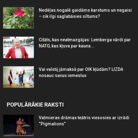
Nedēļas nogalē gaidāms karstums un negaisi
– cik ilgi saglabāsies siltums?
Citāts, kas neatmazgājas: Lemberga vārdi par
NATO, kas kļuva par kauna...
Vai valstij jāmaksā par OIK kļūdām? LIZDA
nosauc savus iemeslus
POPULĀRĀKIE RAKSTI
Valmieras drāmas teātris viesosies ar izrādi
“Pigmalions”