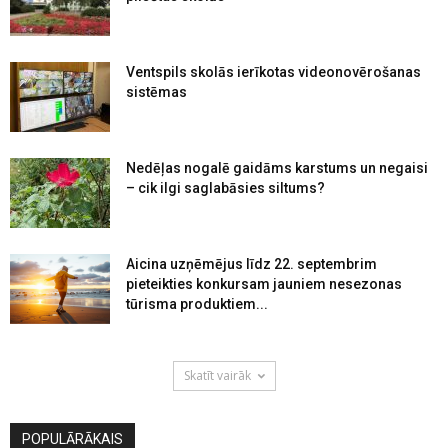
Ventspils skolās ierīkotas videonovērošanas
sistēmas
Nedēļas nogalē gaidāms karstums un negaisi
– cik ilgi saglabāsies siltums?
Aicina uzņēmējus līdz 22. septembrim
pieteikties konkursam jauniem nesezonas
tūrisma produktiem...
Skatīt vairāk
POPULĀRĀKAIS