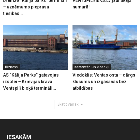
bremzē “Kālija parks” termināli
VENTSPILNIEKS.LV jaunākajā
– uzņēmums pieprasa
numurā!
tiesības...
Bizness
Komentāri un viedokļi
AS “Kālija Parks” gatavojas
Viedoklis: Ventas osta – dārgs
izsolei – Krievijas krava
klusums un izgāšanās bez
Ventspilī bloķē termināli...
atbildības
Skatīt vairāk
IESAKĀM