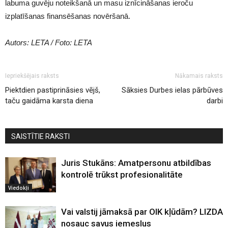
labuma guvēju noteikšanā un masu iznīcināšanas ieroču
izplatīšanas finansēšanas novēršanā.
Autors: LETA / Foto: LETA
Iepriekšējais raksts
Nākamais raksts
Piektdien pastiprināsies vējš,
Sāksies Durbes ielas pārbūves
taču gaidāma karsta diena
darbi
SAISTĪTIE RAKSTI
Juris Stukāns: Amatpersonu atbildības
kontrolē trūkst profesionalitāte
Viedokļi
Vai valstij jāmaksā par OIK kļūdām? LIZDA
nosauc savus iemeslus