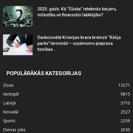
2025. gads: Kā “Čūska” ietekmēs karjeru,
mīlestību un finansiālo labklājību?
Sankcionētā Krievijas krava bremzē “Kālija
parks” termināli – uzņēmums pieprasa
tiesības...
POPULĀRĀKĀS KATEGORIJAS
Ziņas
13271
Ventspilī
9815
Latvijā
3710
Novadā
2527
Sports
2339
Dienas joks
2030