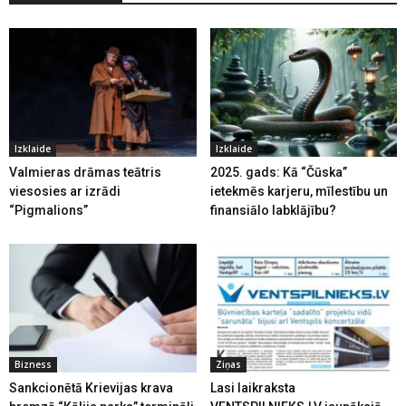
Izklaide
Izklaide
Valmieras drāmas teātris
2025. gads: Kā “Čūska”
viesosies ar izrādi
ietekmēs karjeru, mīlestību un
“Pigmalions”
finansiālo labklājību?
Bizness
Ziņas
Sankcionētā Krievijas krava
Lasi laikraksta