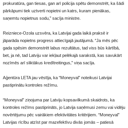
prokuratūra, gan tiesas, gan arī policija spētu demonstrēt, ka šādi
pārkāpumi tiek uztverti nopietni un katrs, kuram pienākas,
saņemtu nopietnus sodu,” sacīja ministre.
Reizniece-Ozola uzsvēra, ka Latvijai gada laikā praksē ir
jāparāda nopietns progress attiecīgajā jautājumā. “Ja mēs pēc
gada spēsim demonstrēt labus rezultātus, tad viss būs kārtībā,
bet, ja nē, tad Latviju var iekļaut pelēkajā sarakstā, kas savukārt
nozīmēs arī sliktākus kredītreitingus,” viņa sacīja.
Aģentūra LETA jau vēstīja, ka “Moneyval” noteikusi Latvijai
pastiprinātu kontroles režīmu.
“Moneyval” ziņojuma par Latviju kopsavilkumā skaidrots, ka
kontroles režīms pastiprināts, jo Latvija saņēmusi zemu vai vidēju
novērtējumu pēc vairākiem efektivitātes kritērijiem. “Moneyval”
Latvijas rīcību atzīst par mazefektīvu divās jomās – patiesā