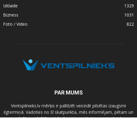
Izklaide
1329
Bizness
1031
Foto / Video
822
PAR MUMS
Ventspilnieks.lv mērķis ir palīdzēt veicināt pilsētas izaugsmi
ilgtermiņā. Vadoties no šī skatpunkta, mēs informējam, pētam un
analizējam pilsētā notiekošo, atspoguļojam ventspilnieku,
ekspertu un amatpersonu viedokļus, rosinām diskusijas par
mums visiem labāku Ventspili.