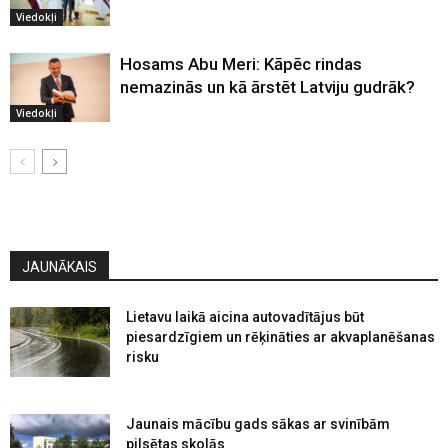
Viedokļi
Hosams Abu Meri: Kāpēc rindas
nemazinās un kā ārstēt Latviju gudrāk?
Viedokļi
JAUNĀKAIS
Lietavu laikā aicina autovadītājus būt
piesardzīgiem un rēķināties ar akvaplanēšanas
risku
Jaunais mācību gads sākas ar svinībām
pilsētas skolās