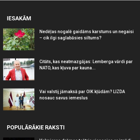
IESAKĀM
Nedēļas nogalē gaidāms karstums un negaisi
– cik ilgi saglabāsies siltums?
Citāts, kas neatmazgājas: Lemberga vārdi par
NATO, kas kļuva par kauna...
Vai valstij jāmaksā par OIK kļūdām? LIZDA
nosauc savus iemeslus
POPULĀRĀKIE RAKSTI