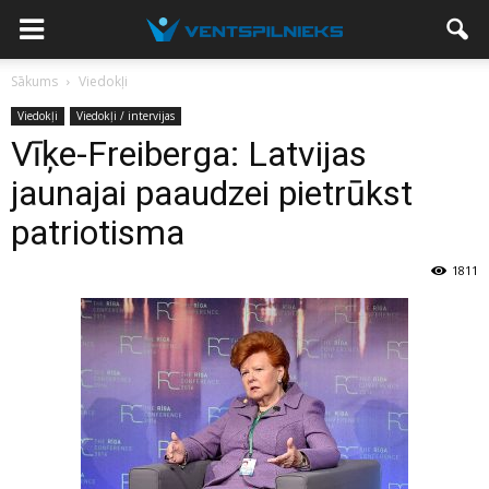
Sākums
Viedokļi
Viedokļi
Viedokļi / intervijas
Vīķe-Freiberga: Latvijas
jaunajai paaudzei pietrūkst
patriotisma
1811