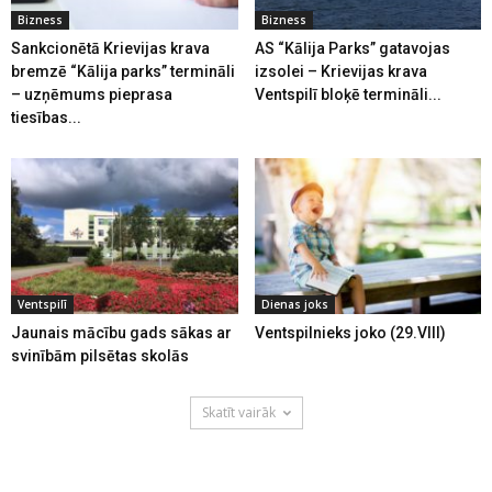
Bizness
Bizness
Sankcionētā Krievijas krava
AS “Kālija Parks” gatavojas
bremzē “Kālija parks” termināli
izsolei – Krievijas krava
– uzņēmums pieprasa
Ventspilī bloķē termināli...
tiesības...
Ventspilī
Dienas joks
Jaunais mācību gads sākas ar
Ventspilnieks joko (29.VIII)
svinībām pilsētas skolās
Skatīt vairāk