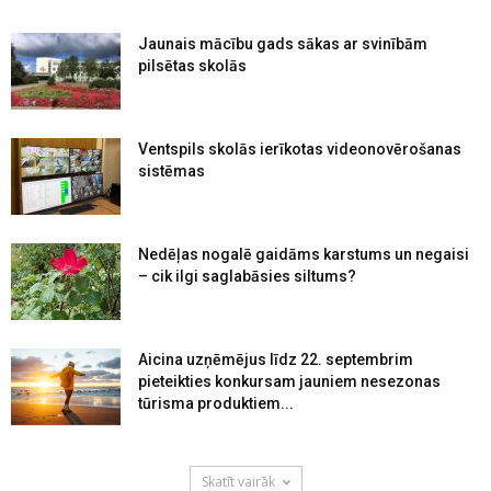
Jaunais mācību gads sākas ar svinībām
pilsētas skolās
Ventspils skolās ierīkotas videonovērošanas
sistēmas
Nedēļas nogalē gaidāms karstums un negaisi
– cik ilgi saglabāsies siltums?
Aicina uzņēmējus līdz 22. septembrim
pieteikties konkursam jauniem nesezonas
tūrisma produktiem...
Skatīt vairāk