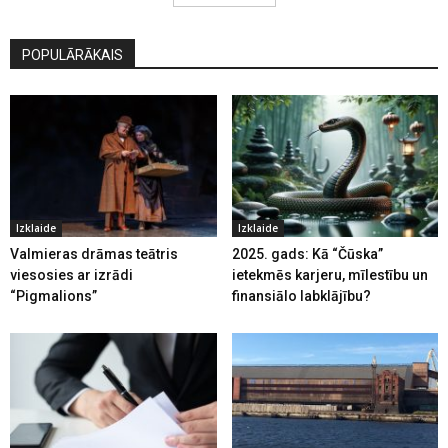
POPULĀRĀKAIS
Izklaide
Izklaide
Valmieras drāmas teātris
2025. gads: Kā “Čūska”
viesosies ar izrādi
ietekmēs karjeru, mīlestību un
“Pigmalions”
finansiālo labklājību?