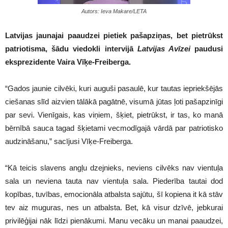
Autors: Ieva Makare/LETA
Latvijas jaunajai paaudzei pietiek pašapziņas, bet pietrūkst
patriotisma, šādu viedokli intervijā
Latvijas Avīzei
paudusi
eksprezidente Vaira Vīķe-Freiberga.
“Gados jaunie cilvēki, kuri auguši pasaulē, kur tautas iepriekšējās
ciešanas slīd aizvien tālākā pagātnē, visumā jūtas ļoti pašapzinīgi
par sevi. Vienīgais, kas viņiem, šķiet, pietrūkst, ir tas, ko manā
bērnībā sauca tagad šķietami vecmodīgajā vārdā par patriotisko
audzināšanu,” sacījusi Vīķe-Freiberga.
“Kā teicis slavens angļu dzejnieks, neviens cilvēks nav vientuļa
sala un neviena tauta nav vientuļa sala. Piederība tautai dod
kopības, tuvības, emocionāla atbalsta sajūtu, šī kopiena it kā stāv
tev aiz muguras, nes un atbalsta. Bet, kā visur dzīvē, jebkurai
privilēģijai nāk līdzi pienākumi. Manu vecāku un manai paaudzei,