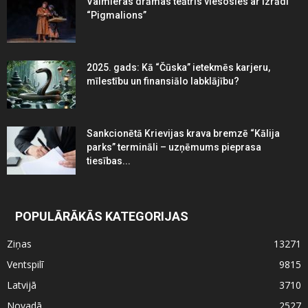
Valmieras drāmas teātris viesosies ar izrādi
“Pigmalions”
2025. gads: Kā “Čūska” ietekmēs karjeru,
mīlestību un finansiālo labklājību?
Sankcionētā Krievijas krava bremzē “Kālija
parks” termināli – uzņēmums pieprasa
tiesības...
POPULĀRĀKĀS KATEGORIJAS
Ziņas
13271
Ventspilī
9815
Latvijā
3710
Novadā
2527