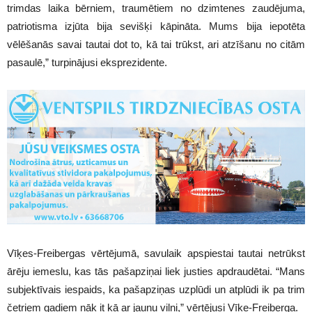
trimdas laika bērniem, traumētiem no dzimtenes zaudējuma,
patriotisma izjūta bija sevišķi kāpināta. Mums bija iepotēta
vēlēšanās savai tautai dot to, kā tai trūkst, ari atzīšanu no citām
pasaulē,” turpinājusi eksprezidente.
Vīķes-Freibergas vērtējumā, savulaik apspiestai tautai netrūkst
ārēju iemeslu, kas tās pašapziņai liek justies apdraudētai. “Mans
subjektīvais iespaids, ka pašapziņas uzplūdi un atplūdi ik pa trim
četriem gadiem nāk it kā ar jaunu vilni,” vērtējusi Vīķe-Freiberga.