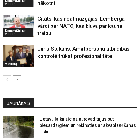
Komentāri un
nākotni
viedokļi
Citāts, kas neatmazgājas: Lemberga
vārdi par NATO, kas kļuva par kauna
Komentāri un
traipu
viedokļi
Juris Stukāns: Amatpersonu atbildības
kontrolē trūkst profesionalitāte
Viedokļi
JAUNĀKAIS
Lietavu laikā aicina autovadītājus būt
piesardzīgiem un rēķināties ar akvaplanēšanas
risku