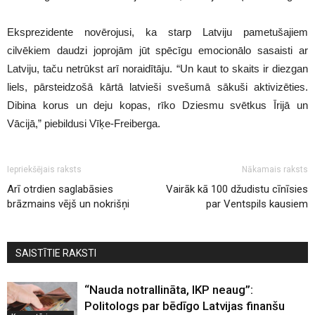
Eksprezidente novērojusi, ka starp Latviju pametušajiem
cilvēkiem daudzi joprojām jūt spēcīgu emocionālo sasaisti ar
Latviju, taču netrūkst arī noraidītāju. “Un kaut to skaits ir diezgan
liels, pārsteidzošā kārtā latvieši svešumā sākuši aktivizēties.
Dibina korus un deju kopas, rīko Dziesmu svētkus Īrijā un
Vācijā,” piebildusi Vīķe-Freiberga.
Iepriekšējais raksts
Nākamais raksts
Arī otrdien saglabāsies
Vairāk kā 100 džudistu cīnīsies
brāzmains vējš un nokrišņi
par Ventspils kausiem
SAISTĪTIE RAKSTI
“Nauda notrallināta, IKP neaug”:
Politologs par bēdīgo Latvijas finanšu