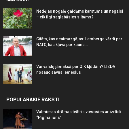
Nedēļas nogalē gaidāms karstums un negaisi
– cik ilgi saglabāsies siltums?
Citāts, kas neatmazgājas: Lemberga vārdi par
NATO, kas kļuva par kauna...
Vai valstij jāmaksā par OIK kļūdām? LIZDA
nosauc savus iemeslus
POPULĀRĀKIE RAKSTI
Valmieras drāmas teātris viesosies ar izrādi
“Pigmalions”