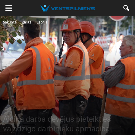
Sākums
Ziņas
Latvijā
Ziņas
Latvijā
Aicina darba devējus pieteikties
vajadzīgo darbinieku apmācībai