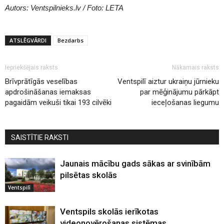
Autors: Ventspilnieks.lv / Foto: LETA
ATSLĒGVĀRDI
Bezdarbs
Iepriekšējais raksts
Nākamais raksts
Brīvprātīgās veselības
Ventspilī aiztur ukraiņu jūrnieku
apdrošināšanas iemaksas
par mēģinājumu pārkāpt
pagaidām veikuši tikai 193 cilvēki
ieceļošanas liegumu
SAISTĪTIE RAKSTI
Jaunais mācību gads sākas ar svinībām
pilsētas skolās
Ventspilī
Ventspils skolās ierīkotas
videonovērošanas sistēmas