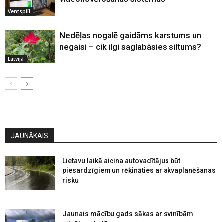
Ventspilī
Nedēļas nogalē gaidāms karstums un
negaisi – cik ilgi saglabāsies siltums?
Latvijā
JAUNĀKAIS
Lietavu laikā aicina autovadītājus būt
piesardzīgiem un rēķināties ar akvaplanēšanas
risku
Jaunais mācību gads sākas ar svinībām