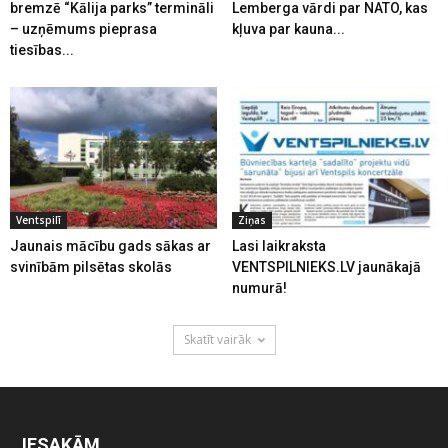
bremzē “Kālija parks” termināli
Lemberga vārdi par NATO, kas
– uzņēmums pieprasa
kļuva par kauna...
tiesības...
Ventspilī
Ziņas
Jaunais mācību gads sākas ar
Lasi laikraksta
svinībām pilsētas skolās
VENTSPILNIEKS.LV jaunākajā
numurā!
Skatīt vairāk
IESAKĀM