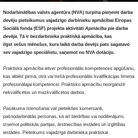
1188
Nodarbinātības valsts aģentūra (NVA) turpina pieņemt darba
devēju pieteikumus vajadzīgo darbinieku apmācībai Eiropas
Sociālā fonda (ESF) projekta aktivitāti
Apmācība pie darba
devēja
. Tā ir bezdarbnieka praktiskā apmācība, kas
ilgst sešus mēnešus, kura laikā darba devējs pats sagatavo
sev vajadzīgo speciālistu, saņemot no NVA dotāciju.
Praktiskā apmācība ietver profesionālās kompetences apgūšanu,
kas atbilst pirmā, otrā vai trešā profesionālās kvalifikācijas līmeņa
profesionālajai kompetencei. Praktisko apmācību neorganizē
nekvalificētos un mazkvalificētos darbos.
Pasākuma īstenošanai var pieteikties komersanti,
pašnodarbinātās personas, kā arī biedrības vai nodibinājumi,
izņemot politiskās partijas, ārstniecības iestādes un izglītības
iestādes. Pieteikums vajadzīgā darbinieka praktiskai