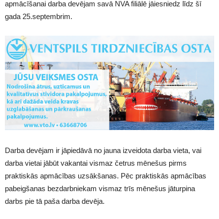
apmācīšanai darba devējam savā NVA filiālē jāiesniedz līdz šī
gada 25.septembrim.
Darba devējam ir jāpiedāvā no jauna izveidota darba vieta, vai
darba vietai jābūt vakantai vismaz četrus mēnešus pirms
praktiskās apmācības uzsākšanas. Pēc praktiskās apmācības
pabeigšanas bezdarbniekam vismaz trīs mēnešus jāturpina
darbs pie tā paša darba devēja.