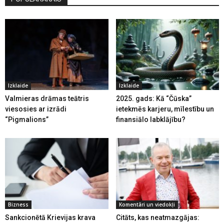
Izklaide
Izklaide
Valmieras drāmas teātris
2025. gads: Kā “Čūska”
viesosies ar izrādi
ietekmēs karjeru, mīlestību un
“Pigmalions”
finansiālo labklājību?
Bizness
Komentāri un viedokļi
Sankcionētā Krievijas krava
Citāts, kas neatmazgājas: