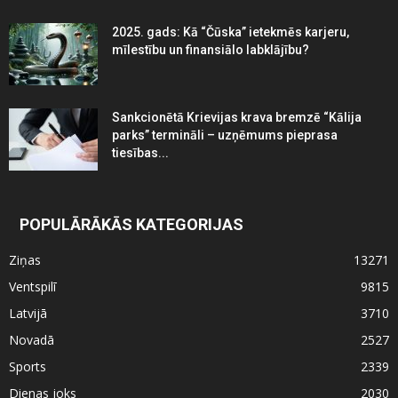
2025. gads: Kā “Čūska” ietekmēs karjeru,
mīlestību un finansiālo labklājību?
Sankcionētā Krievijas krava bremzē “Kālija
parks” termināli – uzņēmums pieprasa
tiesības...
POPULĀRĀKĀS KATEGORIJAS
Ziņas
13271
Ventspilī
9815
Latvijā
3710
Novadā
2527
Sports
2339
Dienas joks
2030