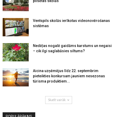
pilsētas skolās
Ventspils skolās ierīkotas videonovērošanas
sistēmas
Nedēļas nogalē gaidāms karstums un negaisi
– cik ilgi saglabāsies siltums?
Aicina uzņēmējus līdz 22. septembrim
pieteikties konkursam jauniem nesezonas
tūrisma produktiem...
Skatīt vairāk
POPULĀRĀKAIS