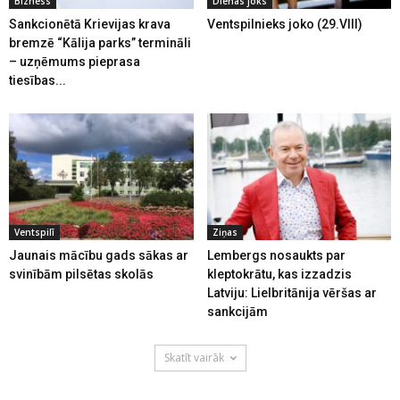
Bizness
Dienas joks
Sankcionētā Krievijas krava
Ventspilnieks joko (29.VIII)
bremzē “Kālija parks” termināli
– uzņēmums pieprasa
tiesības...
Ventspilī
Ziņas
Jaunais mācību gads sākas ar
Lembergs nosaukts par
svinībām pilsētas skolās
kleptokrātu, kas izzadzis
Latviju: Lielbritānija vēršas ar
sankcijām
Skatīt vairāk