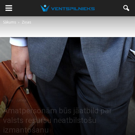
Sākums
Ziņas
Ziņas
Latvijā
Amatpersonām būs jāatbild par
valsts resursu neatbilstošu
izmantošanu