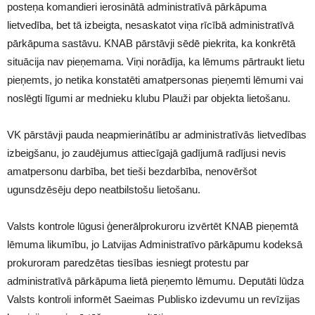
posteņa komandieri ierosinātā administratīvā pārkāpuma
lietvedība, bet tā izbeigta, nesaskatot viņa rīcībā administratīvā
pārkāpuma sastāvu. KNAB pārstāvji sēdē piekrita, ka konkrētā
situācija nav pieņemama. Viņi norādīja, ka lēmums pārtraukt lietu
pieņemts, jo netika konstatēti amatpersonas pieņemti lēmumi vai
noslēgti līgumi ar mednieku klubu Plauži par objekta lietošanu.
VK pārstāvji pauda neapmierinātību ar administratīvās lietvedības
izbeigšanu, jo zaudējumus attiecīgajā gadījumā radījusi nevis
amatpersonu darbība, bet tieši bezdarbība, nenovēršot
ugunsdzēsēju depo neatbilstošu lietošanu.
Valsts kontrole lūgusi ģenerālprokuroru izvērtēt KNAB pieņemtā
lēmuma likumību, jo Latvijas Administratīvo pārkāpumu kodeksā
prokuroram paredzētas tiesības iesniegt protestu par
administratīvā pārkāpuma lietā pieņemto lēmumu. Deputāti lūdza
Valsts kontroli informēt Saeimas Publisko izdevumu un revīzijas