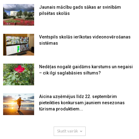
Jaunais mācību gads sākas ar svinībām
pilsētas skolās
Ventspils skolās ierīkotas videonovērošanas
sistēmas
Nedēļas nogalē gaidāms karstums un negaisi
– cik ilgi saglabāsies siltums?
Aicina uzņēmējus līdz 22. septembrim
pieteikties konkursam jauniem nesezonas
tūrisma produktiem...
Skatīt vairāk