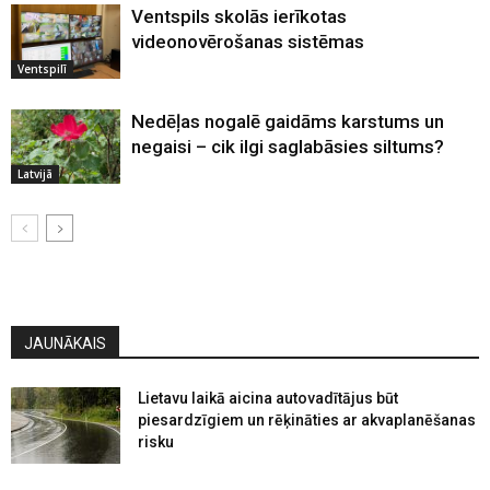
Ventspils skolās ierīkotas
videonovērošanas sistēmas
Ventspilī
Nedēļas nogalē gaidāms karstums un
negaisi – cik ilgi saglabāsies siltums?
Latvijā
JAUNĀKAIS
Lietavu laikā aicina autovadītājus būt
piesardzīgiem un rēķināties ar akvaplanēšanas
risku