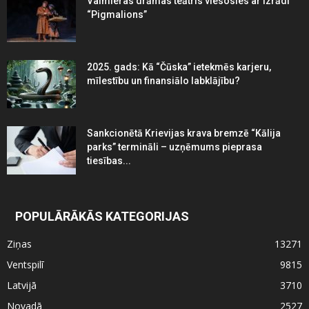
Valmieras drāmas teātris viesosies ar izrādi
“Pigmalions”
2025. gads: Kā “Čūska” ietekmēs karjeru,
mīlestību un finansiālo labklājību?
Sankcionētā Krievijas krava bremzē “Kālija
parks” termināli – uzņēmums pieprasa
tiesības...
POPULĀRĀKĀS KATEGORIJAS
Ziņas
13271
Ventspilī
9815
Latvijā
3710
Novadā
2527