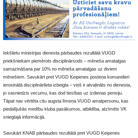
Iekšlietu ministrijas dienesta pārbaudes rezultātā VUGD
priekšniekam piemērots disciplinārsods – mēneša amatalgas
samazināšana par 10% no mēneša amatalgas uz diviem
mēnešiem. Savukārt pret VUGD Ķeipenes posteņa komandieri
ierosinātā disciplinārlieta izbeigta – viņš ir atvaļināts no dienesta,
jo sasniedzis vecumu, kas dod tiesības uz izdienas pensiju.
Tāpat nav vērtēta citu augsta līmeņa VUGD amatpersonu, kas
piedalījušās medību kluba pasākumos, atbildība, atzīmēts VK
sniegtajā informācijā.
Savukārt KNAB pārbaudes rezultātā pret VUGD Ķeipenes