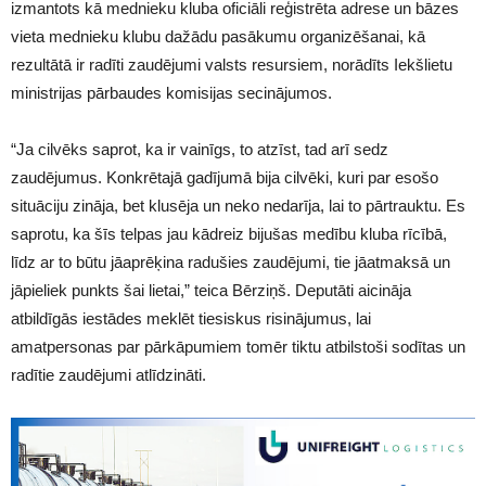
izmantots kā mednieku kluba oficiāli reģistrēta adrese un bāzes
vieta mednieku klubu dažādu pasākumu organizēšanai, kā
rezultātā ir radīti zaudējumi valsts resursiem, norādīts Iekšlietu
ministrijas pārbaudes komisijas secinājumos.
“Ja cilvēks saprot, ka ir vainīgs, to atzīst, tad arī sedz
zaudējumus. Konkrētajā gadījumā bija cilvēki, kuri par esošo
situāciju zināja, bet klusēja un neko nedarīja, lai to pārtrauktu. Es
saprotu, ka šīs telpas jau kādreiz bijušas medību kluba rīcībā,
līdz ar to būtu jāaprēķina radušies zaudējumi, tie jāatmaksā un
jāpieliek punkts šai lietai,” teica Bērziņš. Deputāti aicināja
atbildīgās iestādes meklēt tiesiskus risinājumus, lai
amatpersonas par pārkāpumiem tomēr tiktu atbilstoši sodītas un
radītie zaudējumi atlīdzināti.