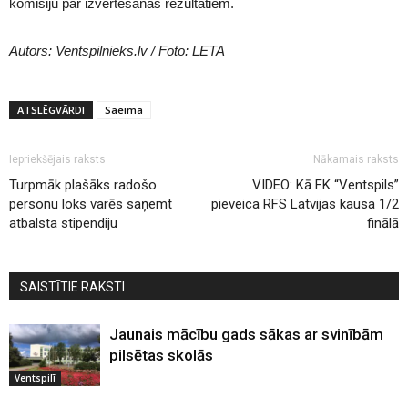
komisiju par izvērtēšanas rezultātiem.
Autors: Ventspilnieks.lv / Foto: LETA
ATSLĒGVĀRDI
Saeima
Iepriekšējais raksts
Nākamais raksts
Turpmāk plašāks radošo
VIDEO: Kā FK “Ventspils”
personu loks varēs saņemt
pieveica RFS Latvijas kausa 1/2
atbalsta stipendiju
finālā
SAISTĪTIE RAKSTI
Jaunais mācību gads sākas ar svinībām
pilsētas skolās
Ventspilī