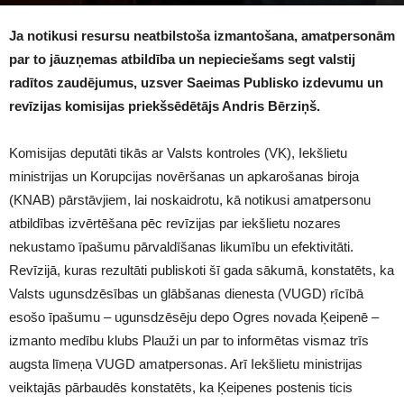
1006
Ja notikusi resursu neatbilstoša izmantošana, amatpersonām
par to jāuzņemas atbildība un nepieciešams segt valstij
radītos zaudējumus, uzsver Saeimas Publisko izdevumu un
revīzijas komisijas priekšsēdētājs Andris Bērziņš.
Komisijas deputāti tikās ar Valsts kontroles (VK), Iekšlietu
ministrijas un Korupcijas novēršanas un apkarošanas biroja
(KNAB) pārstāvjiem, lai noskaidrotu, kā notikusi amatpersonu
atbildības izvērtēšana pēc revīzijas par iekšlietu nozares
nekustamo īpašumu pārvaldīšanas likumību un efektivitāti.
Revīzijā, kuras rezultāti publiskoti šī gada sākumā, konstatēts, ka
Valsts ugunsdzēsības un glābšanas dienesta (VUGD) rīcībā
esošo īpašumu – ugunsdzēsēju depo Ogres novada Ķeipenē –
izmanto medību klubs Plauži un par to informētas vismaz trīs
augsta līmeņa VUGD amatpersonas. Arī Iekšlietu ministrijas
veiktajās pārbaudēs konstatēts, ka Ķeipenes postenis ticis