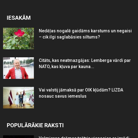
IESAKĀM
Nedēļas nogalē gaidāms karstums un negaisi
– cik ilgi saglabāsies siltums?
Citāts, kas neatmazgājas: Lemberga vārdi par
NATO, kas kļuva par kauna...
Vai valstij jāmaksā par OIK kļūdām? LIZDA
nosauc savus iemeslus
POPULĀRĀKIE RAKSTI