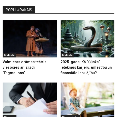
POPULĀRĀKAIS
Izklaide
Izklaide
Valmieras drāmas teātris
2025. gads: Kā “Čūska”
viesosies ar izrādi
ietekmēs karjeru, mīlestību un
“Pigmalions”
finansiālo labklājību?