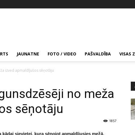
RTS
JAUNATNE
FOTO / VIDEO
PAŠVALDĪBA
VISAS 
ža izved apmaldījušos sēņotāju
gunsdzēsēji no meža
os sēņotāju
1857
 kādai sievietei, kura sēņojot apmaldījusies mežā.