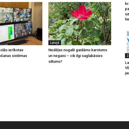
kr
pa
u
ti
Latvijā
olās ierīkotas
Nedēļas nogalē gaidāms karstums
Z
ošanas sistēmas
un negaisi – cik ilgi saglabāsies
siltums?
La
V
ja