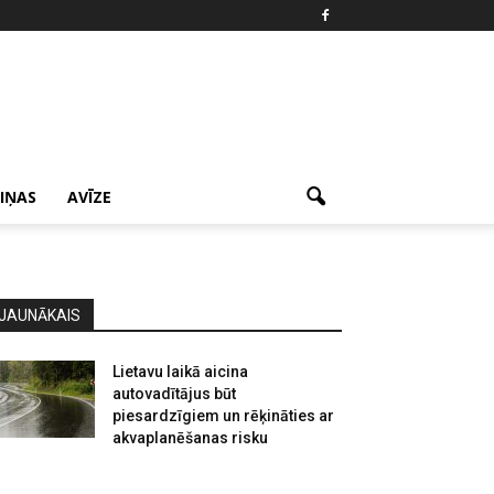
ZIŅAS
AVĪZE
JAUNĀKAIS
Lietavu laikā aicina
autovadītājus būt
piesardzīgiem un rēķināties ar
akvaplanēšanas risku