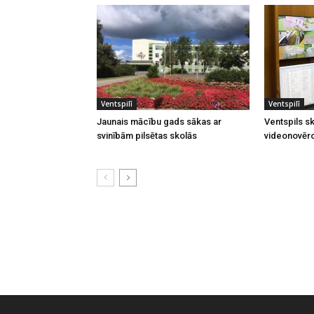
Ventspilī
Ventspilī
Jaunais mācību gads sākas ar
Ventspils sk
svinībām pilsētas skolās
videonovēr