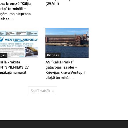
ava bremzē “Kālija
(29.VIII)
rks” termināli –
zņēmums pieprasa
esības...
iņas
Bizness
si laikraksta
AS “Kālija Parks”
ENTSPILNIEKS.LV
gatavojas izsolei –
unākajā numurā!
Krievijas krava Ventspilī
bloķē termināli...
Skatīt vairāk