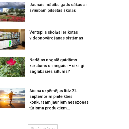
Jaunais mācību gads sākas ar
svinībām pilsētas skolās
Ventspils skolās ierīkotas
videonovērošanas sistēmas
Nedēļas nogalē gaidāms
karstums un negaisi – cik ilgi
saglabāsies siltums?
Aicina uzņēmējus līdz 22.
septembrim pieteikties
konkursam jauniem nesezonas
tūrisma produktiem...
Skatīt vairāk