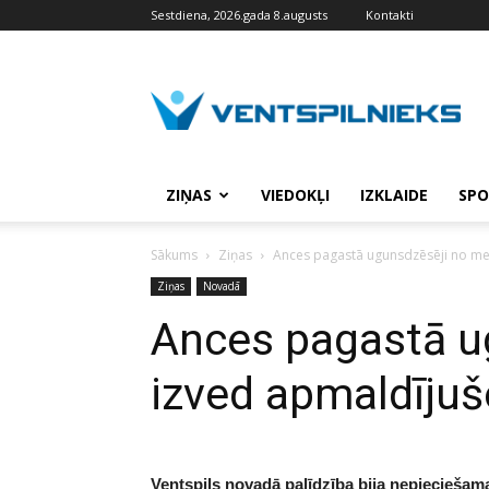
Sestdiena, 2026.gada 8.augusts
Kontakti
VENTSPILNIEKS.LV
ZIŅAS
VIEDOKĻI
IZKLAIDE
SPO
Sākums
Ziņas
Ances pagastā ugunsdzēsēji no me
Ziņas
Novadā
Ances pagastā u
izved apmaldījuš
Ventspils novadā palīdzība bija nepieciešama