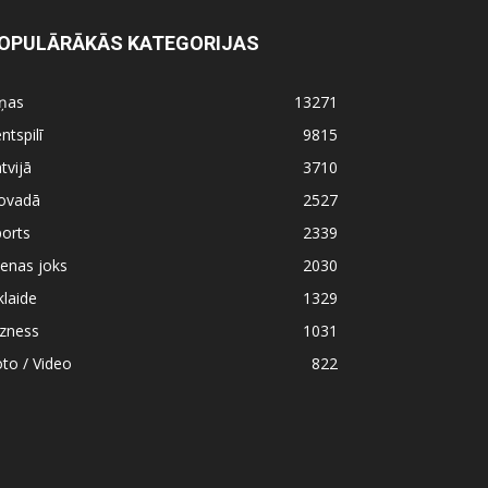
OPULĀRĀKĀS KATEGORIJAS
iņas
13271
ntspilī
9815
tvijā
3710
ovadā
2527
orts
2339
enas joks
2030
klaide
1329
izness
1031
to / Video
822