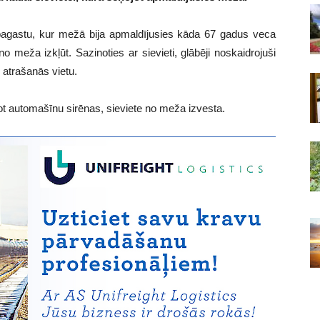
 pagastu, kur mežā bija apmaldījusies kāda 67 gadus veca
 meža izkļūt. Sazinoties ar sievieti, glābēji noskaidrojuši
 atrašanās vietu.
jot automašīnu sirēnas, sieviete no meža izvesta.