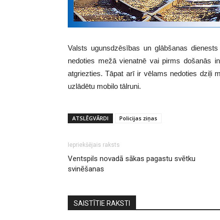
Valsts ugunsdzēsības un glābšanas dienests 
nedoties mežā vienatnē vai pirms došanās inf
atgriezties. Tāpat arī ir vēlams nedoties dziļi 
uzlādētu mobilo tālruni.
ATSLĒGVĀRDI
Policijas ziņas
Iepriekšējais raksts
Ventspils novadā sākas pagastu svētku
svinēšanas
SAISTĪTIE RAKSTI