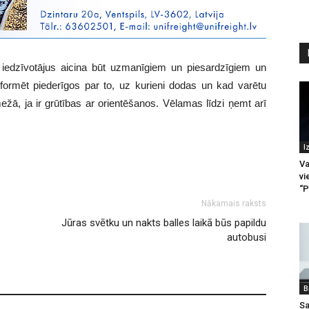
iedzīvotājus aicina būt uzmanīgiem un piesardzīgiem un
ormēt piederīgos par to, uz kurieni dodas un kad varētu
mežā, ja ir grūtības ar orientēšanos. Vēlamas līdzi ņemt arī
I
Va
vi
“P
Nākamais raksts
Jūras svētku un nakts balles laikā būs papildu
autobusi
B
Sa