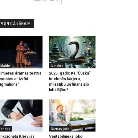
POPULĀRĀKAIS
zklaide
Izklaide
lmieras drāmas teātris
2025. gads: Kā “Čūska”
esosies ar izrādi
ietekmēs karjeru,
igmalions”
mīlestību un finansiālo
labklājību?
izness
Dienas joks
nkcionētā Krievijas
Ventspilnieks joko