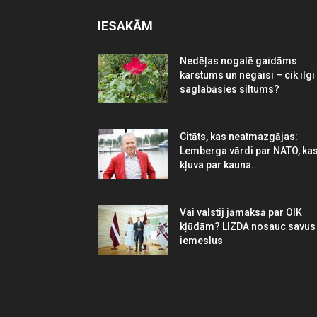
IESAKĀM
Nedēļas nogalē gaidāms
karstums un negaisi – cik ilgi
saglabāsies siltums?
Citāts, kas neatmazgājas:
Lemberga vārdi par NATO, ka
kļuva par kauna...
Vai valstij jāmaksā par OIK
kļūdām? LIZDA nosauc savus
iemeslus