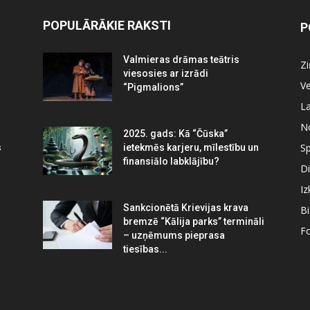
POPULĀRĀKIE RAKSTI
P
Valmieras drāmas teātris
Z
viesosies ar izrādi
Ve
“Pigmalions”
La
N
2025. gads: Kā “Čūska”
Sp
s
ietekmēs karjeru, mīlestību un
finansiālo labklājību?
Di
Iz
Sankcionētā Krievijas krava
B
bremzē “Kālija parks” termināli
Fo
– uzņēmums pieprasa
tiesības...