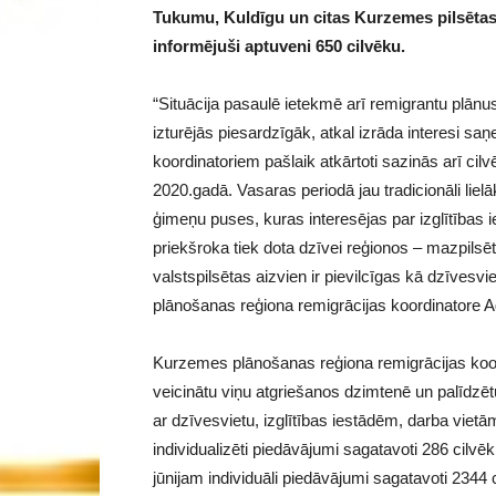
Tukumu, Kuldīgu un citas Kurzemes pilsētas,
informējuši aptuveni 650 cilvēku.
“Situācija pasaulē ietekmē arī remigrantu plānus
izturējās piesardzīgāk, atkal izrāda interesi saņe
koordinatoriem pašlaik atkārtoti sazinās arī cilv
2020.gadā. Vasaras periodā jau tradicionāli lie
ģimeņu puses, kuras interesējas par izglītības 
priekšroka tiek dota dzīvei reģionos – mazpilsēt
valstspilsētas aizvien ir pievilcīgas kā dzīves
plānošanas reģiona remigrācijas koordinatore 
Kurzemes plānošanas reģiona remigrācijas koord
veicinātu viņu atgriešanos dzimtenē un palīdzētu 
ar dzīvesvietu, izglītības iestādēm, darba viet
individualizēti piedāvājumi sagatavoti 286 cil
jūnijam individuāli piedāvājumi sagatavoti 2344 