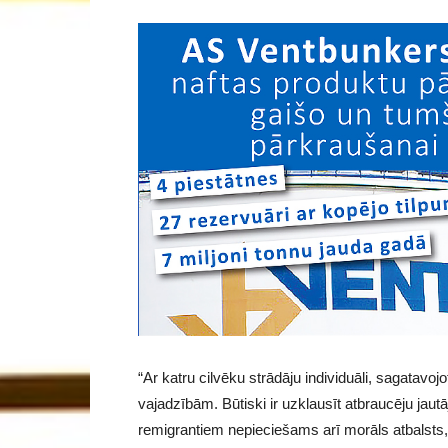
“Ar katru cilvēku strādāju individuāli, sagatavo
vajadzībām. Būtiski ir uzklausīt atbraucēju jautā
remigrantiem nepieciešams arī morāls atbalsts,