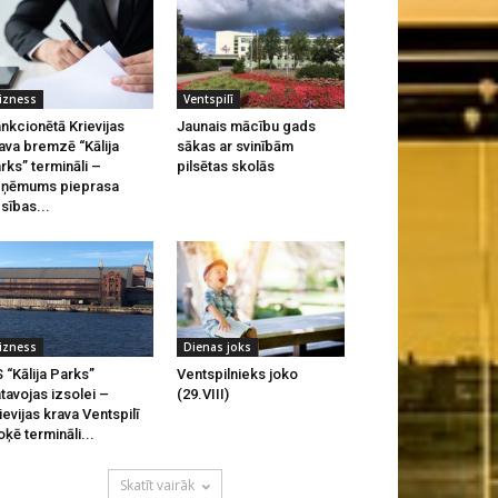
izness
Ventspilī
nkcionētā Krievijas
Jaunais mācību gads
ava bremzē “Kālija
sākas ar svinībām
rks” termināli –
pilsētas skolās
zņēmums pieprasa
esības...
izness
Dienas joks
 “Kālija Parks”
Ventspilnieks joko
tavojas izsolei –
(29.VIII)
ievijas krava Ventspilī
oķē termināli...
Skatīt vairāk