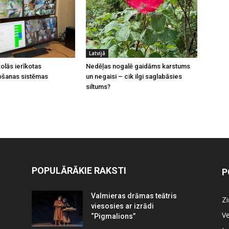
Latvijā
olās ierīkotas
Nedēļas nogalē gaidāms karstums
ošanas sistēmas
un negaisi – cik ilgi saglabāsies
siltums?
POPULĀRĀKIE RAKSTI
P
Valmieras drāmas teātris
Z
viesosies ar izrādi
Ve
“Pigmalions”