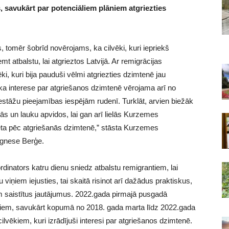
 savukārt par potenciāliem plāniem atgriezties
, tomēr šobrīd novērojams, ka cilvēki, kuri iepriekš
mt atbalstu, lai atgrieztos Latvijā. Ar remigrācijas
ēki, kuri bija pauduši vēlmi atgriezties dzimtenē jau
lāka interese par atgriešanos dzimtenē vērojama arī no
iestāžu pieejamības iespējām rudenī. Turklāt, arvien biežāk
ās un lauku apvidos, lai gan arī lielās Kurzemes
vieta pēc atgriešanās dzimtenē,” stāsta Kurzemes
Agnese Berģe.
inators katru dienu sniedz atbalstu remigrantiem, lai
viņiem iejusties, tai skaitā risinot arī dažādus praktiskus,
ām saistītus jautājumus. 2022.gada pirmajā pusgadā
vēkiem, savukārt kopumā no 2018. gada marta līdz 2022.gada
cilvēkiem, kuri izrādījuši interesi par atgriešanos dzimtenē.