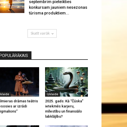
septembrim pieteikties
konkursam jauniem nesezonas
tūrisma produktiem...
Skatīt vairāk
POPULĀRĀKAIS
zklaide
Izklaide
lmieras drāmas teātris
2025. gads: Kā “Čūska”
esosies ar izrādi
ietekmēs karjeru,
igmalions”
mīlestību un finansiālo
labklājību?