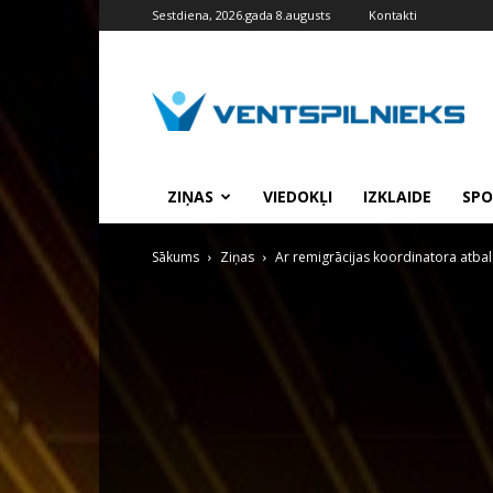
Sestdiena, 2026.gada 8.augusts
Kontakti
VENTSPILNIEKS.LV
ZIŅAS
VIEDOKĻI
IZKLAIDE
SPO
Sākums
Ziņas
Ar remigrācijas koordinatora atbal