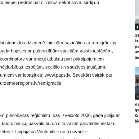
 iespēju iedrošināt cilvēkus sekot savai sirdij un
B
Sa
kr
lai atgrieztos dzimtenē, aicinām sazināties ar remigrācijas
pa
sadarbojoties ar pašvaldībām vai citām valsts iestādēm,
u
ti
koordinators var sniegt atbalstu par: pakalpojumiem
ējdarbības iespējām, sociālo un sadzīves jautājumu
jumiem var iepazīties: www.paps.lv. Savukārt vairāk par
urzemesregions.lv/remigracija
B
AS
ga
m plānošanas reģioniem, kas izveidots 2006. gada jūnijā ar
Kr
bl
 koordināciju, pašvaldību un citu valsts pārvaldes iestāžu
sētas – Liepāja un Ventspils – un 6 novadi –