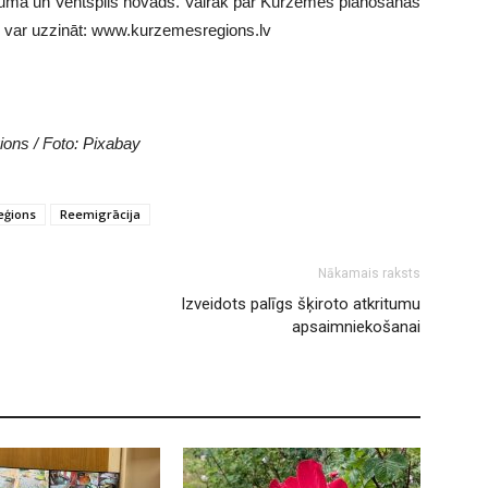
kuma un Ventspils novads. Vairāk par Kurzemes plānošanas
em var uzzināt: www.kurzemesregions.lv
ions / Foto: Pixabay
eģions
Reemigrācija
Nākamais raksts
Izveidots palīgs šķiroto atkritumu
apsaimniekošanai