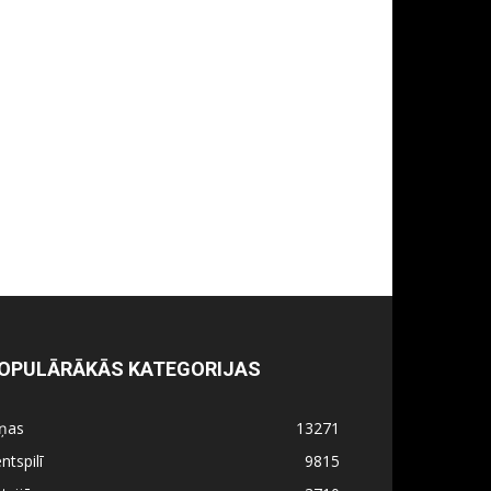
OPULĀRĀKĀS KATEGORIJAS
iņas
13271
ntspilī
9815