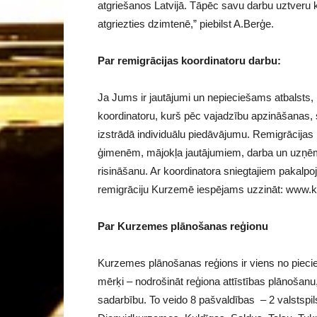
atgriešanos Latvijā. Tāpēc savu darbu uztveru kā
atgriezties dzimtenē,” piebilst A.Berģe.
Par remigrācijas koordinatoru darbu:
Ja Jums ir jautājumi un nepieciešams atbalsts, 
koordinatoru, kurš pēc vajadzību apzināšanas, 
izstrādā individuālu piedāvājumu. Remigrācijas 
ģimenēm, mājokļa jautājumiem, darba un uzņēm
risināšanu. Ar koordinatora sniegtajiem pakalpo
remigrāciju Kurzemē iespējams uzzināt: www.k
Par Kurzemes plānošanas reģionu
Kurzemes plānošanas reģions ir viens no piecie
mērķi – nodrošināt reģiona attīstības plānošanu,
sadarbību. To veido 8 pašvaldības – 2 valstspil