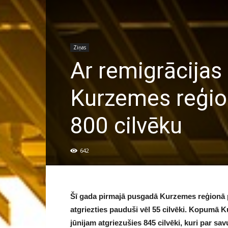
Ziņas
Ar remigrācijas
Kurzemes reģion
800 cilvēku
642
Šī gada pirmajā pusgadā Kurzemes reģionā pē
atgriezties pauduši vēl 55 cilvēki. Kopumā 
jūnijam atgriezušies 845 cilvēki, kuri par sav