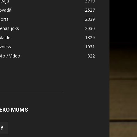
tvijā
3710
ovadā
2527
orts
2339
enas joks
2030
klaide
1329
izness
1031
to / Video
822
EKO MUMS