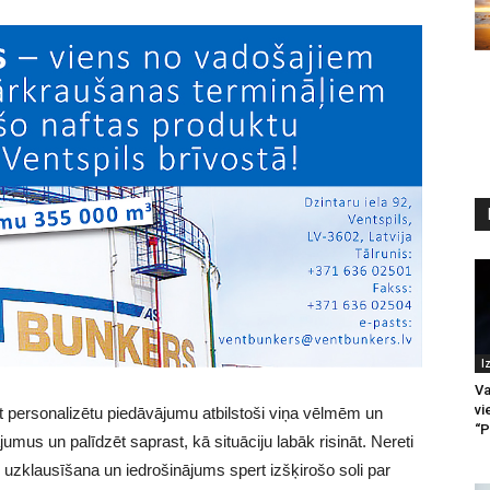
I
Va
vi
jot personalizētu piedāvājumu atbilstoši viņa vēlmēm un
“P
jumus un palīdzēt saprast, kā situāciju labāk risināt. Nereti
 uzklausīšana un iedrošinājums spert izšķirošo soli par