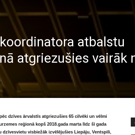
 koordinatora atbalstu
ā atgriezušies vairāk 
c dzīves ārvalstīs atgriezušies 65 cilvēki un vēlmi
Kurzemes reģionā kopš 2018.gada marta līdz šī gada
u
dzīvesvietu visbiežāk izvēlējušies Liepāju, Ventspili,