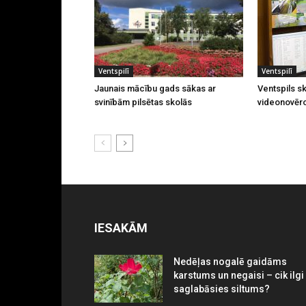
Ventspilī
Ventspilī
Jaunais mācību gads sākas ar
Ventspils sk
svinībām pilsētas skolās
videonovēr
IESAKĀM
Nedēļas nogalē gaidāms
karstums un negaisi – cik ilgi
saglabāsies siltums?