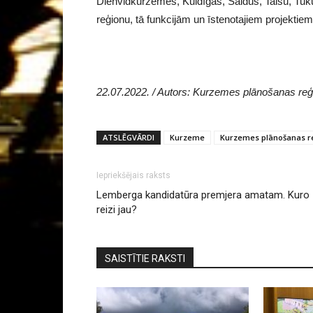
Dienvidkurzemes, Kuldīgas, Saldus, Talsu, Tu
reģionu, tā funkcijām un īstenotajiem projekti
22.07.2022. / Autors: Kurzemes plānošanas reģ
ATSLĒGVĀRDI
Kurzeme
Kurzemes plānošanas r
Iepriekšējais raksts
Lemberga kandidatūra premjera amatam. Kuro
reizi jau?
SAISTĪTIE RAKSTI