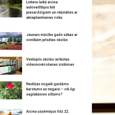
Lietavu laikā aicina
autovadītājus būt
piesardzīgiem un rēķināties ar
akvaplanēšanas risku
Jaunais mācību gads sākas ar
svinībām pilsētas skolās
Ventspils skolās ierīkotas
videonovērošanas sistēmas
Nedēļas nogalē gaidāms
karstums un negaisi – cik ilgi
saglabāsies siltums?
Aicina uzņēmējus līdz 22.