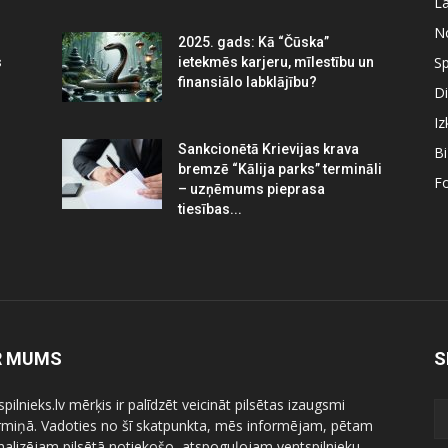
La
N
2025. gads: Kā “Čūska”
Sp
s
ietekmēs karjeru, mīlestību un
finansiālo labklājību?
Di
Iz
Sankcionētā Krievijas krava
B
bremzē “Kālija parks” termināli
Fo
– uzņēmums pieprasa
tiesības...
R MUMS
S
pilnieks.lv mērķis ir palīdzēt veicināt pilsētas izaugsmi
ermiņā. Vadoties no šī skatpunkta, mēs informējam, pētam
nalizējam pilsētā notiekošo, atspoguļojam ventspilnieku,