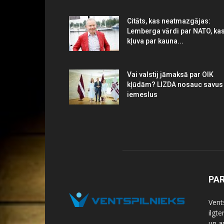
Citāts, kas neatmazgājas:
Lemberga vārdi par NATO, ka
kļuva par kauna...
Vai valstij jāmaksā par OIK
kļūdām? LIZDA nosauc savus
iemeslus
PA
Vents
ilgt
un a