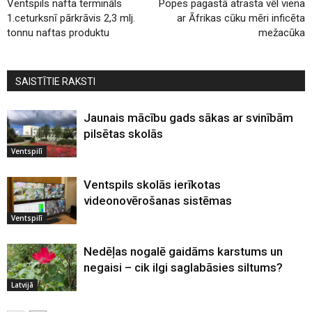
Ventspils nafta termināls
Popes pagastā atrasta vēl viena
1.ceturksnī pārkrāvis 2,3 mlj.
ar Āfrikas cūku mēri inficēta
tonnu naftas produktu
mežacūka
SAISTĪTIE RAKSTI
Jaunais mācību gads sākas ar svinībām
pilsētas skolās
Ventspilī
Ventspils skolās ierīkotas
videonovērošanas sistēmas
Ventspilī
Nedēļas nogalē gaidāms karstums un
negaisi – cik ilgi saglabāsies siltums?
Latvijā