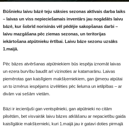
1803
Būšnieku laivu bāzē teju sāksies sezonas aktīvais darba laiks
– laivas un viss nepieciešamais inventārs jau nogādāts laivu
bāzē, kur šobrīd norisinās vēl pēdējie sakopšanas darbi –
laivu mazgāšana pēc ziemas sezonas, un teritorijas
iekārtošana atpūtnieku ērtībai. Laivu bāze sezonu uzsāks
1.maijā.
Pēc bāzes atvēršanas atpūtniekiem būs iespēja iznomāt laivas
un ezera burvību baudīt arī vizinoties ar katamarānu. Laivas
piemērotas gan kaislīgiem makšķerniekiem, gan ģimeņu atpūtai
un to izmērus iespējams izvēlēties pēc lieluma un ietilpības – ar
divām vai sešām vietām.
Bāzi ir iecienījuši gan ventspilnieki, gan atpūtnieki no citām
pilsētām, bet visvairāk laivu bāzes atklāšanu ar nepacietību gaida
kaislīgākie makšķernieki, kuri 1.maijā jau ir gatavi doties pirmajā