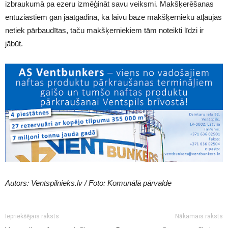
izbraukumā pa ezeru izmēģināt savu veiksmi. Makšķerēšanas
entuziastiem gan jāatgādina, ka laivu bāzē makšķernieku atļaujas
netiek pārbaudītas, taču makšķerniekiem tām noteikti līdzi ir
jābūt.
Autors: Ventspilnieks.lv / Foto: Komunālā pārvalde
Iepriekšējais raksts
Nākamais raksts