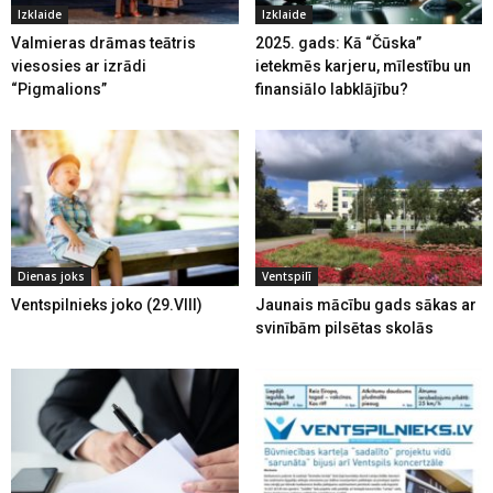
Izklaide
Izklaide
Valmieras drāmas teātris
2025. gads: Kā “Čūska”
viesosies ar izrādi
ietekmēs karjeru, mīlestību un
“Pigmalions”
finansiālo labklājību?
Dienas joks
Ventspilī
Ventspilnieks joko (29.VIII)
Jaunais mācību gads sākas ar
svinībām pilsētas skolās