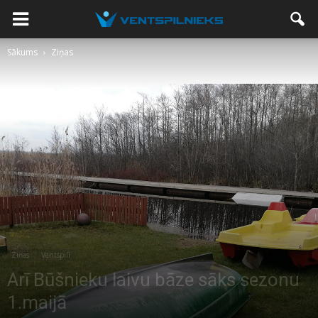
Sākums
Ziņas
Ziņas
Ventspilī
Arī Būšnieku laivu bāze sāks sezonu
1.maijā