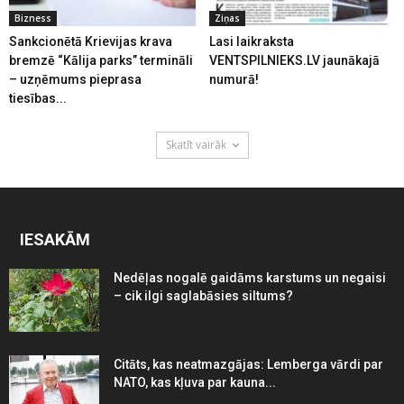
Bizness
Ziņas
Sankcionētā Krievijas krava
Lasi laikraksta
bremzē “Kālija parks” termināli
VENTSPILNIEKS.LV jaunākajā
– uzņēmums pieprasa
numurā!
tiesības...
Skatīt vairāk
IESAKĀM
Nedēļas nogalē gaidāms karstums un negaisi
– cik ilgi saglabāsies siltums?
Citāts, kas neatmazgājas: Lemberga vārdi par
NATO, kas kļuva par kauna...