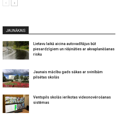
JAUNĀKAIS
Lietavu laikā aicina autovadītājus būt
piesardzīgiem un rēķināties ar akvaplanēšanas
risku
Jaunais mācību gads sākas ar svinībām
pilsētas skolās
Ventspils skolās ierīkotas videonovērošanas
sistēmas