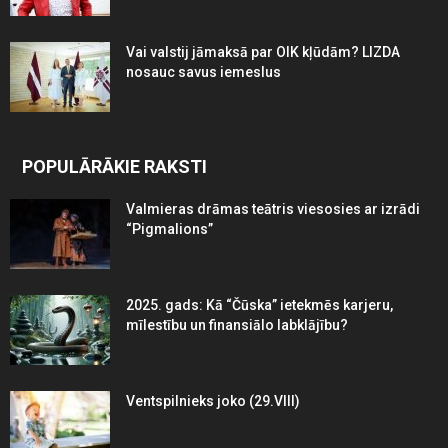
Vai valstij jāmaksā par OIK kļūdām? LIZDA
nosauc savus iemeslus
POPULĀRĀKIE RAKSTI
Valmieras drāmas teātris viesosies ar izrādi
“Pigmalions”
2025. gads: Kā “Čūska” ietekmēs karjeru,
mīlestību un finansiālo labklājību?
Ventspilnieks joko (29.VIII)