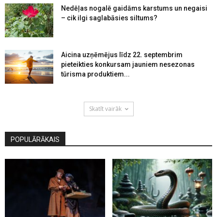
Nedēļas nogalē gaidāms karstums un negaisi
– cik ilgi saglabāsies siltums?
Aicina uzņēmējus līdz 22. septembrim
pieteikties konkursam jauniem nesezonas
tūrisma produktiem...
Skatīt vairāk
POPULĀRĀKAIS