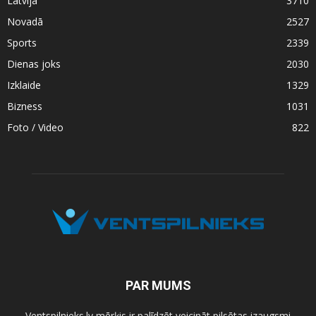
Latvijā
3710
Novadā
2527
Sports
2339
Dienas joks
2030
Izklaide
1329
Bizness
1031
Foto / Video
822
PAR MUMS
Ventspilnieks.lv mērķis ir palīdzēt veicināt pilsētas izaugsmi