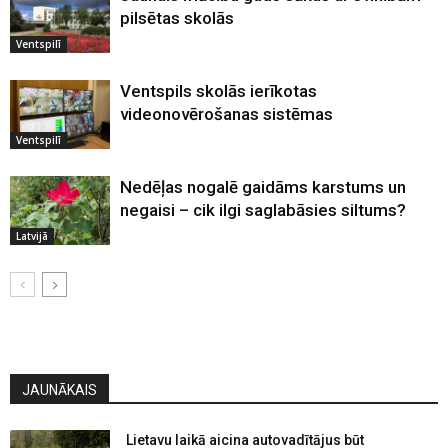
pilsētas skolās
Ventspilī
Ventspils skolās ierīkotas
videonovērošanas sistēmas
Ventspilī
Nedēļas nogalē gaidāms karstums un
negaisi – cik ilgi saglabāsies siltums?
Latvijā
JAUNĀKAIS
Lietavu laikā aicina autovadītājus būt