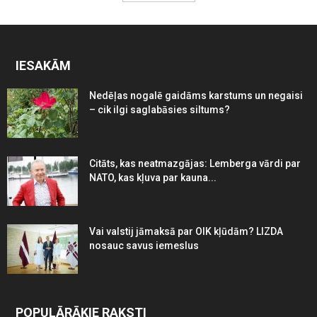
IESAKĀM
Nedēļas nogalē gaidāms karstums un negaisi
– cik ilgi saglabāsies siltums?
Citāts, kas neatmazgājas: Lemberga vārdi par
NATO, kas kļuva par kauna...
Vai valstij jāmaksā par OIK kļūdām? LIZDA
nosauc savus iemeslus
POPULĀRĀKIE RAKSTI