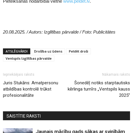
Pieteikšanās nodarbībai vietnē
www.peldet.lv
.
20.08.2025. / Autors: Izglītības pārvalde / Foto: Publicitātes
ATSLĒGVĀRDI
Drošība uz ūdens
Peldēt droši
Ventspils Izglītības pārvalde
Iepriekšējais raksts
Nākamais raksts
Juris Stukāns: Amatpersonu
Šonedēļ notiks starptautisks
atbildības kontrolē trūkst
kērlinga turnīrs „Ventspils kauss
profesionalitāte
2025”
SAISTĪTIE RAKSTI
Jaunais mācību gads sākas ar svinībām