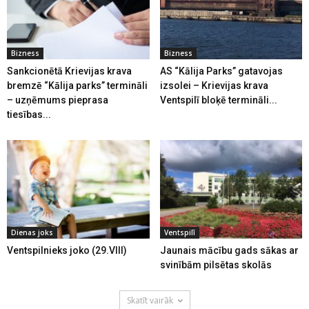
Bizness
Bizness
Sankcionētā Krievijas krava
AS “Kālija Parks” gatavojas
bremzē “Kālija parks” termināli
izsolei – Krievijas krava
– uzņēmums pieprasa
Ventspilī bloķē termināli...
tiesības...
Dienas joks
Ventspilī
Ventspilnieks joko (29.VIII)
Jaunais mācību gads sākas ar
svinībām pilsētas skolās
Skatīt vairāk