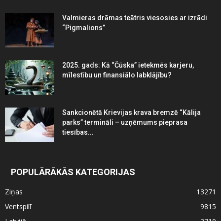
Valmieras drāmas teātris viesosies ar izrādi
“Pigmalions”
2025. gads: Kā “Čūska” ietekmēs karjeru,
mīlestību un finansiālo labklājību?
Sankcionētā Krievijas krava bremzē “Kālija
parks” termināli – uzņēmums pieprasa
tiesības...
POPULĀRĀKĀS KATEGORIJAS
Ziņas
13271
Ventspilī
9815