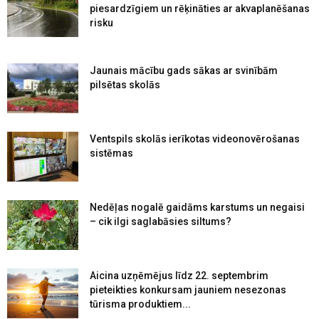
piesardzīgiem un rēķināties ar akvaplanēšanas
risku
Jaunais mācību gads sākas ar svinībām
pilsētas skolās
Ventspils skolās ierīkotas videonovērošanas
sistēmas
Nedēļas nogalē gaidāms karstums un negaisi
– cik ilgi saglabāsies siltums?
Aicina uzņēmējus līdz 22. septembrim
pieteikties konkursam jauniem nesezonas
tūrisma produktiem...