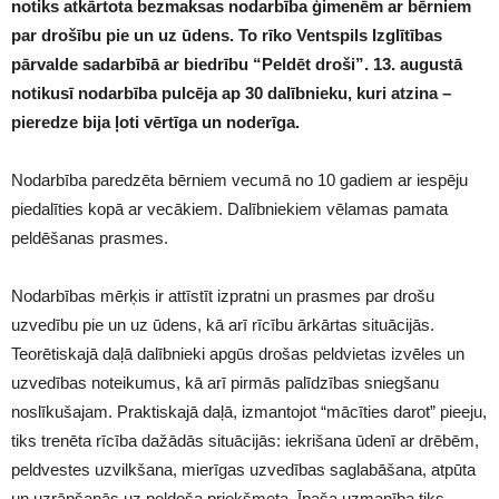
notiks atkārtota bezmaksas nodarbība ģimenēm ar bērniem
par drošību pie un uz ūdens. To rīko Ventspils Izglītības
pārvalde sadarbībā ar biedrību “Peldēt droši”. 13. augustā
notikusī nodarbība pulcēja ap 30 dalībnieku, kuri atzina –
pieredze bija ļoti vērtīga un noderīga.
Nodarbība paredzēta bērniem vecumā no 10 gadiem ar iespēju
piedalīties kopā ar vecākiem. Dalībniekiem vēlamas pamata
peldēšanas prasmes.
Nodarbības mērķis ir attīstīt izpratni un prasmes par drošu
uzvedību pie un uz ūdens, kā arī rīcību ārkārtas situācijās.
Teorētiskajā daļā dalībnieki apgūs drošas peldvietas izvēles un
uzvedības noteikumus, kā arī pirmās palīdzības sniegšanu
noslīkušajam. Praktiskajā daļā, izmantojot “mācīties darot” pieeju,
tiks trenēta rīcība dažādās situācijās: iekrišana ūdenī ar drēbēm,
peldvestes uzvilkšana, mierīgas uzvedības saglabāšana, atpūta
un uzrāpšanās uz peldoša priekšmeta. Īpaša uzmanība tiks