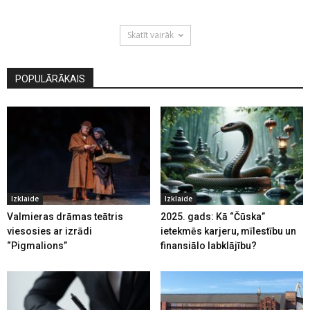
Skatīt vairāk
POPULĀRĀKAIS
Izklaide
Izklaide
Valmieras drāmas teātris
2025. gads: Kā “Čūska”
viesosies ar izrādi
ietekmēs karjeru, mīlestību un
“Pigmalions”
finansiālo labklājību?