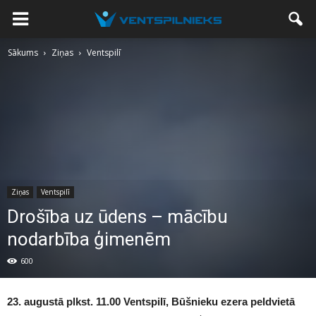
Sākums
Ziņas
Ventspilī
Ziņas
Ventspilī
Drošība uz ūdens – mācību
nodarbība ģimenēm
600
23. augustā plkst. 11.00 Ventspilī, Būšnieku ezera peldvietā