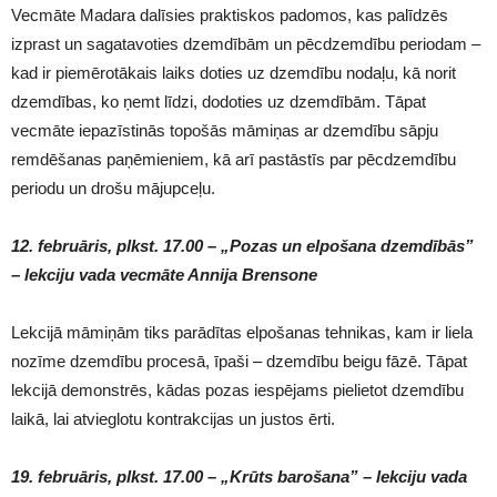
Vecmāte Madara dalīsies praktiskos padomos, kas palīdzēs
izprast un sagatavoties dzemdībām un pēcdzemdību periodam –
kad ir piemērotākais laiks doties uz dzemdību nodaļu, kā norit
dzemdības, ko ņemt līdzi, dodoties uz dzemdībām. Tāpat
vecmāte iepazīstinās topošās māmiņas ar dzemdību sāpju
remdēšanas paņēmieniem, kā arī pastāstīs par pēcdzemdību
periodu un drošu mājupceļu.
12. februāris, plkst. 17.00 – „Pozas un elpošana dzemdībās”
– lekciju vada vecmāte Annija Brensone
Lekcijā māmiņām tiks parādītas elpošanas tehnikas, kam ir liela
nozīme dzemdību procesā, īpaši – dzemdību beigu fāzē. Tāpat
lekcijā demonstrēs, kādas pozas iespējams pielietot dzemdību
laikā, lai atvieglotu kontrakcijas un justos ērti.
19. februāris, plkst. 17.00 – „Krūts barošana” – lekciju vada