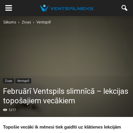
Sākums
Ziņas
Ventspilī
Ziņas
Ventspilī
Februārī Ventspils slimnīcā – lekcijas
topošajiem vecākiem
1217
Topošie vecāki ik mēnesi tiek gaidīti uz klātienes lekcijām