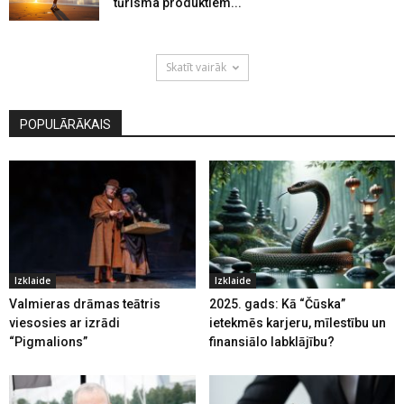
tūrisma produktiem...
Skatīt vairāk
POPULĀRĀKAIS
Izklaide
Izklaide
Valmieras drāmas teātris
2025. gads: Kā “Čūska”
viesosies ar izrādi
ietekmēs karjeru, mīlestību un
“Pigmalions”
finansiālo labklājību?