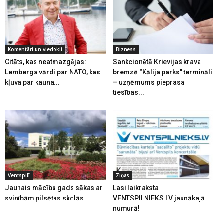
Komentāri un viedokļi
Bizness
Citāts, kas neatmazgājas:
Sankcionētā Krievijas krava
Lemberga vārdi par NATO, kas
bremzē “Kālija parks” termināli
kļuva par kauna...
– uzņēmums pieprasa
tiesības...
Ventspilī
Ziņas
Jaunais mācību gads sākas ar
Lasi laikraksta
svinībām pilsētas skolās
VENTSPILNIEKS.LV jaunākajā
numurā!