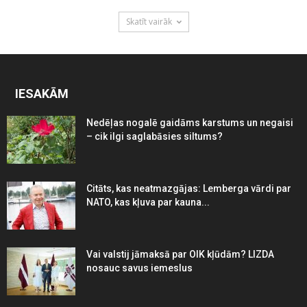
Skatīt vairāk
IESAKĀM
Nedēļas nogalē gaidāms karstums un negaisi
– cik ilgi saglabāsies siltums?
Citāts, kas neatmazgājas: Lemberga vārdi par
NATO, kas kļuva par kauna...
Vai valstij jāmaksā par OIK kļūdām? LIZDA
nosauc savus iemeslus