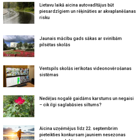
Lietavu laikā aicina autovadītājus būt
piesardzīgiem un rēķināties ar akvaplanēšanas
risku
Jaunais mācību gads sākas ar svinībām
pilsētas skolās
Ventspils skolās ierīkotas videonovērošanas
sistēmas
Nedēļas nogalē gaidāms karstums un negaisi
– cik ilgi saglabāsies siltums?
Aicina uzņēmējus līdz 22. septembrim
pieteikties konkursam jauniem nesezonas