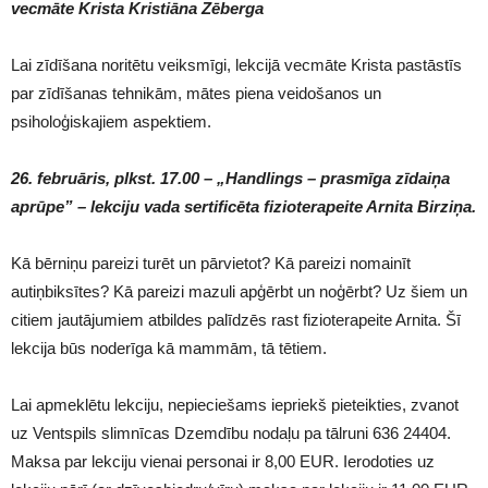
vecmāte Krista Kristiāna Zēberga
Lai zīdīšana noritētu veiksmīgi, lekcijā vecmāte Krista pastāstīs
par zīdīšanas tehnikām, mātes piena veidošanos un
psiholoģiskajiem aspektiem.
26. februāris, plkst. 17.00 – „Handlings – prasmīga zīdaiņa
aprūpe” – lekciju vada sertificēta fizioterapeite Arnita Birziņa.
Kā bērniņu pareizi turēt un pārvietot? Kā pareizi nomainīt
autiņbiksītes? Kā pareizi mazuli apģērbt un noģērbt? Uz šiem un
citiem jautājumiem atbildes palīdzēs rast fizioterapeite Arnita. Šī
lekcija būs noderīga kā mammām, tā tētiem.
Lai apmeklētu lekciju, nepieciešams iepriekš pieteikties, zvanot
uz Ventspils slimnīcas Dzemdību nodaļu pa tālruni 636 24404.
Maksa par lekciju vienai personai ir 8,00 EUR. Ierodoties uz