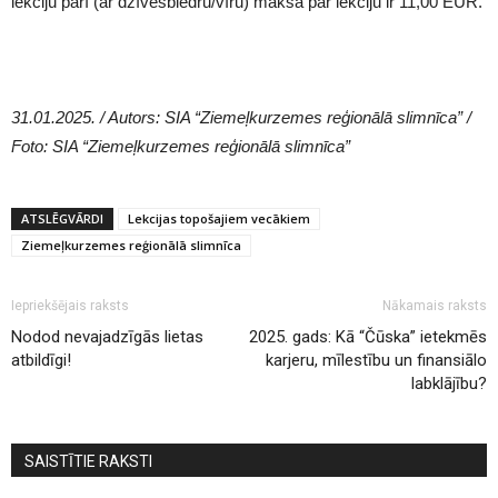
lekciju pārī (ar dzīvesbiedru/vīru) maksa par lekciju ir 11,00 EUR.
31.01.2025. / Autors: SIA “Ziemeļkurzemes reģionālā slimnīca” /
Foto: SIA “Ziemeļkurzemes reģionālā slimnīca”
ATSLĒGVĀRDI
Lekcijas topošajiem vecākiem
Ziemeļkurzemes reģionālā slimnīca
Iepriekšējais raksts
Nākamais raksts
Nodod nevajadzīgās lietas
2025. gads: Kā “Čūska” ietekmēs
atbildīgi!
karjeru, mīlestību un finansiālo
labklājību?
SAISTĪTIE RAKSTI