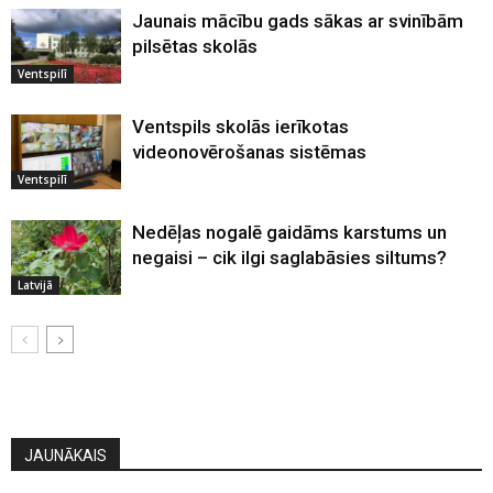
Jaunais mācību gads sākas ar svinībām
pilsētas skolās
Ventspilī
Ventspils skolās ierīkotas
videonovērošanas sistēmas
Ventspilī
Nedēļas nogalē gaidāms karstums un
negaisi – cik ilgi saglabāsies siltums?
Latvijā
JAUNĀKAIS