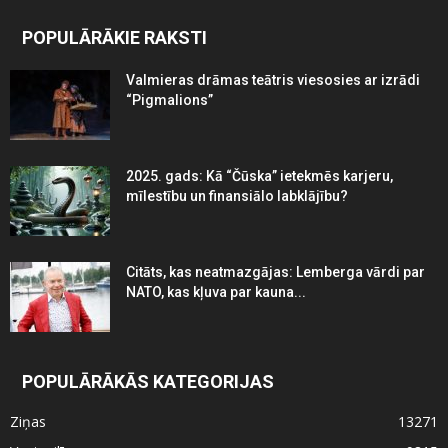
POPULĀRĀKIE RAKSTI
Valmieras drāmas teātris viesosies ar izrādi
“Pigmalions”
2025. gads: Kā “Čūska” ietekmēs karjeru,
mīlestību un finansiālo labklājību?
Citāts, kas neatmazgājas: Lemberga vārdi par
NATO, kas kļuva par kauna...
POPULĀRĀKĀS KATEGORIJAS
Ziņas
13271