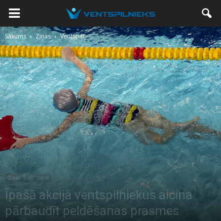
Sākums
Ziņas
Ventspilī
Ziņas
Ventspilī
Īpašā akcijā ventspilniekus aicina
pārbaudīt peldēšanas prasmes