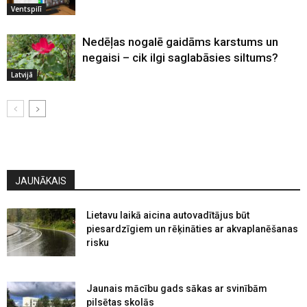
Ventspilī
Nedēļas nogalē gaidāms karstums un
negaisi – cik ilgi saglabāsies siltums?
Latvijā
JAUNĀKAIS
Lietavu laikā aicina autovadītājus būt
piesardzīgiem un rēķināties ar akvaplanēšanas
risku
Jaunais mācību gads sākas ar svinībām
pilsētas skolās