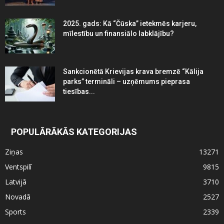
2025. gads: Kā “Čūska” ietekmēs karjeru,
mīlestību un finansiālo labklājību?
Sankcionētā Krievijas krava bremzē “Kālija
parks” termināli – uzņēmums pieprasa
tiesības...
POPULĀRĀKĀS KATEGORIJAS
Ziņas
13271
Ventspilī
9815
Latvijā
3710
Novadā
2527
Sports
2339