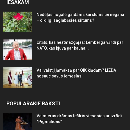
IESAKĀM
Nedēļas nogalē gaidāms karstums un negaisi
– cik ilgi saglabāsies siltums?
Citāts, kas neatmazgājas: Lemberga vārdi par
NATO, kas kļuva par kauna...
Vai valstij jāmaksā par OIK kļūdām? LIZDA
nosauc savus iemeslus
POPULĀRĀKIE RAKSTI
Valmieras drāmas teātris viesosies ar izrādi
“Pigmalions”