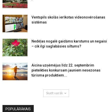
Ventspils skolās ierīkotas videonovērošanas
sistēmas
Nedēļas nogalē gaidāms karstums un negaisi
– cik ilgi saglabāsies siltums?
Aicina uzņēmējus līdz 22. septembrim
pieteikties konkursam jauniem nesezonas
tūrisma produktiem...
Skatīt vairāk
POPULĀRĀKAIS