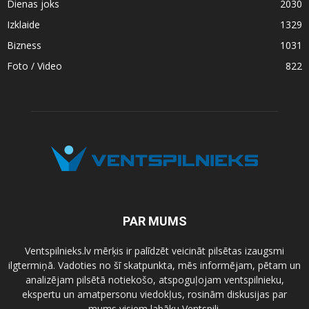
Dienas joks
2030
Izklaide
1329
Bizness
1031
Foto / Video
822
PAR MUMS
Ventspilnieks.lv mērķis ir palīdzēt veicināt pilsētas izaugsmi
ilgtermiņā. Vadoties no šī skatpunkta, mēs informējam, pētam un
analizējam pilsētā notiekošo, atspoguļojam ventspilnieku,
ekspertu un amatpersonu viedokļus, rosinām diskusijas par
mums visiem labāku Ventspili.