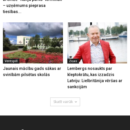
– uzņēmums pieprasa
tiesības...
Ventspilī
Ziņas
Jaunais mācību gads sākas ar
Lembergs nosaukts par
svinībām pilsētas skolās
kleptokrātu, kas izzadzis
Latviju: Lielbritānija vēršas ar
sankcijām
Skatīt vairāk