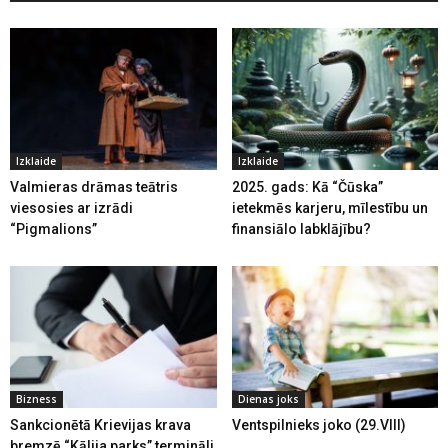
Izklaide
Izklaide
Valmieras drāmas teātris
2025. gads: Kā “Čūska”
viesosies ar izrādi
ietekmēs karjeru, mīlestību un
“Pigmalions”
finansiālo labklājību?
Bizness
Dienas joks
Sankcionētā Krievijas krava
Ventspilnieks joko (29.VIII)
bremzē “Kālija parks” termināli