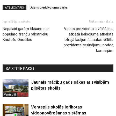
ATSLĒGVĀRDI
Ūdens piedzīvojumu parks
Iepriekšējais raksts
Nākamais raksts
Nepalaid garām tikšanos ar
Valsts prezidenta ievēlēšanai
populāro franču rakstnieku
atklātā balsojumā atbalsts
Kristofu Onodibio
otrajā lasījumā, tautas vēlēta
prezidenta rosinājumu nodod
komisijām
SAISTĪTIE RAKSTI
Jaunais mācību gads sākas ar svinībām
pilsētas skolās
Ventspilī
Ventspils skolās ierīkotas
videonovērošanas sistēmas