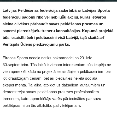
1230
Latvijas Peldēšanas federācija sadarbībā ar Latvijas Sporta
federāciju padomi rīko vēl nebijušu akciju, kuras ietvaros
aicina cilvēkus pārbaudīt savas peldēšanas prasmes un
saņemt pieredzējušu treneru konsultācijas. Kopumā projektā
būs iesaistīti četri peldbaseini visā Latvijā, tajā skaitā arī
Ventspils Ūdens piedzīvojumu parks.
Eiropas Sporta nedēļa notiks nākamnedēļ no 23. līdz
30.septembrim. Tās laikā ikvienam interesentam būs iespēja ne
vien apmeklēt kādu no projektā iesaistītajiem peldbaseiniem par
ļoti draudzīgām cenām, bet arī piedalīties nelielā sociālā
eksperimentā. Tā laikā, atbildot uz dažādiem jautājumiem un
demonstrējot savas peldēšanas prasmes profesionāliem
treneriem, katrs apmeklētājs varēs pārliecināties par savu
peldētprasmi un tās atbilstību pašvērtējumam.