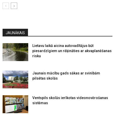
JAUNĀKAIS
Lietavu laikā aicina autovadītājus būt
piesardzīgiem un rēķināties ar akvaplanēšanas
risku
Jaunais mācību gads sākas ar svinībām
pilsētas skolās
Ventspils skolās ierīkotas videonovērošanas
sistēmas