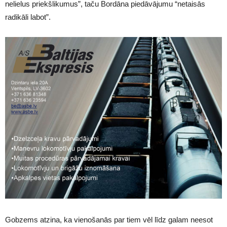
nelielus priekšlikumus”, taču Bordāna piedāvājumu “netaisās
radikāli labot”.
Gobzems atzina, ka vienošanās par tiem vēl līdz galam neesot