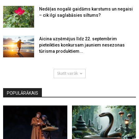
Nedēļas nogalē gaidāms karstums un negaisi
– cik ilgi saglabāsies siltums?
Aicina uzņēmējus līdz 22. septembrim
pieteikties konkursam jauniem nesezonas
tūrisma produktiem...
Skatīt vairāk
POPULĀRĀKAIS