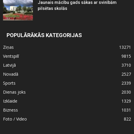
Jaunais mācību gads sākas ar svinībām
pilsētas skolās
POPULĀRĀKĀS KATEGORIJAS
Ziņas
13271
Ventspilī
9815
Latvijā
3710
Novadā
2527
Sports
2339
Dienas joks
2030
Izklaide
1329
Bizness
1031
Foto / Video
822