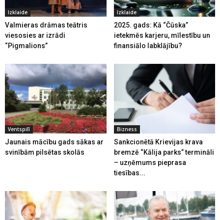
Izklaide
Izklaide
Valmieras drāmas teātris
2025. gads: Kā “Čūska”
viesosies ar izrādi
ietekmēs karjeru, mīlestību un
“Pigmalions”
finansiālo labklājību?
Ventspilī
Bizness
Jaunais mācību gads sākas ar
Sankcionētā Krievijas krava
svinībām pilsētas skolās
bremzē “Kālija parks” termināli
– uzņēmums pieprasa
tiesības...