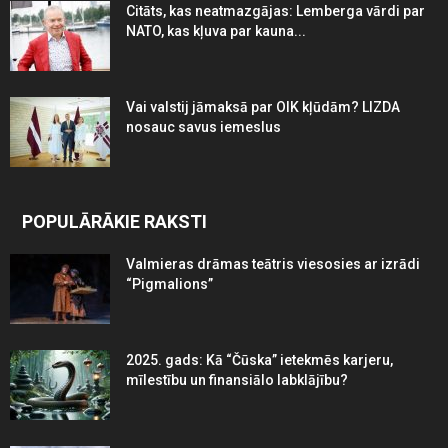
Citāts, kas neatmazgājas: Lemberga vārdi par
NATO, kas kļuva par kauna...
Vai valstij jāmaksā par OIK kļūdām? LIZDA
nosauc savus iemeslus
POPULĀRĀKIE RAKSTI
Valmieras drāmas teātris viesosies ar izrādi
“Pigmalions”
2025. gads: Kā “Čūska” ietekmēs karjeru,
mīlestību un finansiālo labklājību?