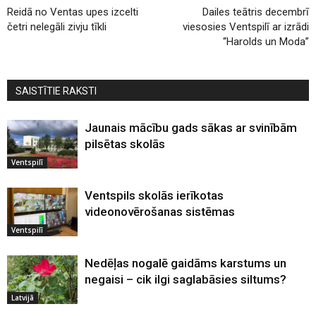
Reidā no Ventas upes izcelti
Dailes teātris decembrī
četri nelegāli zivju tīkli
viesosies Ventspilī ar izrādi
“Harolds un Moda”
SAISTĪTIE RAKSTI
Jaunais mācību gads sākas ar svinībām
pilsētas skolās
Ventspilī
Ventspils skolās ierīkotas
videonovērošanas sistēmas
Ventspilī
Nedēļas nogalē gaidāms karstums un
negaisi – cik ilgi saglabāsies siltums?
Latvijā