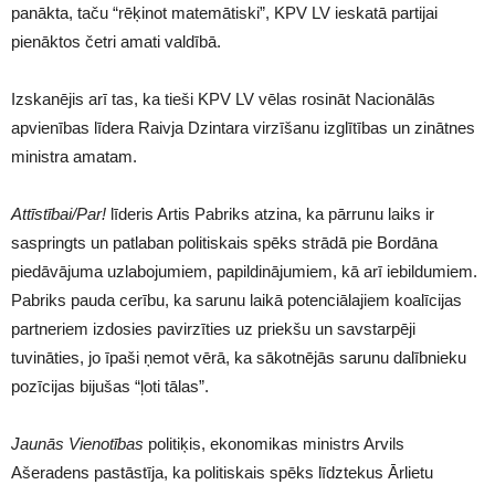
panākta, taču “rēķinot matemātiski”, KPV LV ieskatā partijai
pienāktos četri amati valdībā.
Izskanējis arī tas, ka tieši KPV LV vēlas rosināt Nacionālās
apvienības līdera Raivja Dzintara virzīšanu izglītības un zinātnes
ministra amatam.
Attīstībai/Par!
līderis Artis Pabriks atzina, ka pārrunu laiks ir
saspringts un patlaban politiskais spēks strādā pie Bordāna
piedāvājuma uzlabojumiem, papildinājumiem, kā arī iebildumiem.
Pabriks pauda cerību, ka sarunu laikā potenciālajiem koalīcijas
partneriem izdosies pavirzīties uz priekšu un savstarpēji
tuvināties, jo īpaši ņemot vērā, ka sākotnējās sarunu dalībnieku
pozīcijas bijušas “ļoti tālas”.
Jaunās Vienotības
politiķis, ekonomikas ministrs Arvils
Ašeradens pastāstīja, ka politiskais spēks līdztekus Ārlietu