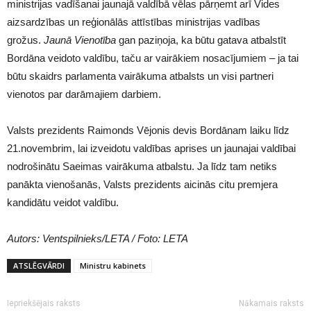
ministrijas vadīšanai jaunajā valdībā vēlas pārņemt arī Vides
aizsardzības un reģionālās attīstības ministrijas vadības
grožus.
Jaunā
Vienotība
gan paziņoja, ka būtu gatava atbalstīt
Bordāna veidoto valdību, taču ar vairākiem nosacījumiem – ja tai
būtu skaidrs parlamenta vairākuma atbalsts un visi partneri
vienotos par darāmajiem darbiem.
Valsts prezidents Raimonds Vējonis devis Bordānam laiku līdz
21.novembrim, lai izveidotu valdības aprises un jaunajai valdībai
nodrošinātu Saeimas vairākuma atbalstu. Ja līdz tam netiks
panākta vienošanās, Valsts prezidents aicinās citu premjera
kandidātu veidot valdību.
Autors: Ventspilnieks/LETA / Foto: LETA
ATSLĒGVĀRDI
Ministru kabinets
Iepriekšējais raksts
Nākamais raksts