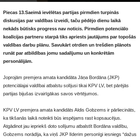
1149
Piecas 13.Saeimā ievēlētas partijas pirmdien turpinās
diskusijas par valdības izveidi, taču pēdējo dienu laikā
nekāds būtisks progress nav noticis. Pirmdien potenciālo
koalīcijas partneru starpā tiks apriests jautājums par topošās
valdības darbu plānu. Savukārt otrdien un trešdien plānots
runāt par atbildības jomu sadalījumu un konkrētām
personālijām.
Joprojām premjera amata kandidāta Jāņa Bordāna (JKP)
potenciālajai valdībai atbalstu solījusi tikai KPV LV, bet pārējās
partijas bijušas izvairīgākas savos vērtējumos.
KPV LV premjera amata kandidāts Aldis Gobzems ir pārliecināts,
ka tikšanās laikā noteikti būs iespējams rast kopsaucējus.
Atgādinot jau iepriekš doto solījumu atbalstīt Bordāna valdību,
Gobzems norādīja, ka viņš JKP līderim personīgi iesniegs “dažus