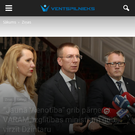
Sākums
Ziņas
Ziņas
Latvijā
“Jaunā Vienotība” grib pārņemt
VARAM; izglītības ministram grib
virzīt Dzintaru