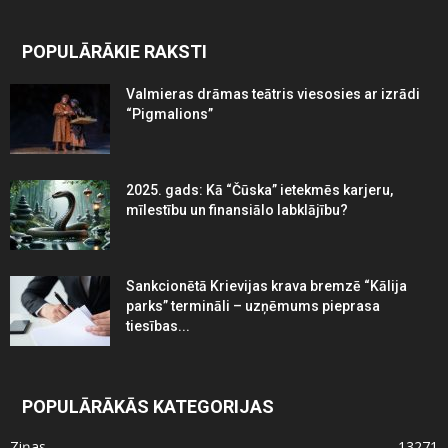
POPULĀRĀKIE RAKSTI
Valmieras drāmas teātris viesosies ar izrādi
“Pigmalions”
2025. gads: Kā “Čūska” ietekmēs karjeru,
mīlestību un finansiālo labklājību?
Sankcionētā Krievijas krava bremzē “Kālija
parks” termināli – uzņēmums pieprasa
tiesības...
POPULĀRĀKĀS KATEGORIJAS
Ziņas
13271