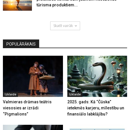
tūrisma produktiem...
Skatīt vairāk
POPULĀRĀKAIS
Izklaide
Izklaide
Valmieras drāmas teātris
2025. gads: Kā “Čūska”
viesosies ar izrādi
ietekmēs karjeru, mīlestību un
“Pigmalions”
finansiālo labklājību?