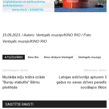
15.09.2023. / Autors: Ventspils muzejs/KINO RIO / Foto:
Ventspils muzejs/KINO RIO
ATSLĒGVĀRDI
Kino Rio
Kino vēsture Ventspilī
Ventspils muzejs
Iepriekšējais raksts
Nākamais raksts
Muzikāla leļļu teātra izrāde
Latvijas iedzīvotājs aptuveni 5
“Burvju stabulīte” Bērnu
gadus no savas dzīves pavadīs
pilsētiņās
sociālajos tīklos
SAISTĪTIE RAKSTI