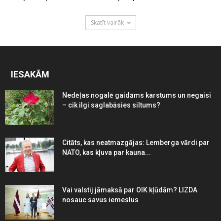
Skatīt vairāk
IESAKĀM
Nedēļas nogalē gaidāms karstums un negaisi
– cik ilgi saglabāsies siltums?
Citāts, kas neatmazgājas: Lemberga vārdi par
NATO, kas kļuva par kauna...
Vai valstij jāmaksā par OIK kļūdām? LIZDA
nosauc savus iemeslus