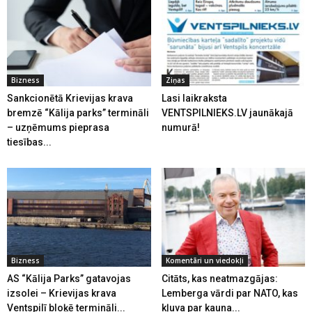
Bizness
Ziņas
Sankcionētā Krievijas krava
Lasi laikraksta
bremzē “Kālija parks” termināli
VENTSPILNIEKS.LV jaunākajā
– uzņēmums pieprasa
numurā!
tiesības...
Bizness
Komentāri un viedokļi
AS “Kālija Parks” gatavojas
Citāts, kas neatmazgājas:
izsolei – Krievijas krava
Lemberga vārdi par NATO, kas
Ventspilī bloķē termināli...
kļuva par kauna...