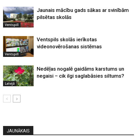
Jaunais mācību gads sākas ar svinībām
pilsētas skolās
Ventspilī
Ventspils skolās ierīkotas
videonovērošanas sistēmas
Ventspilī
Nedēļas nogalē gaidāms karstums un
negaisi – cik ilgi saglabāsies siltums?
Latvijā
JAUNĀKAIS