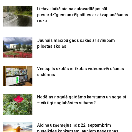
Lietavu laikā aicina autovadītājus būt
piesardzīgiem un rēķināties ar akvaplanēšanas
risku
Jaunais mācību gads sākas ar svinībām
pilsētas skolās
Ventspils skolās ierīkotas videonovērošanas
sistēmas
Nedēļas nogalē gaidāms karstums un negaisi
– cik ilgi saglabāsies siltums?
Aicina uzņēmējus līdz 22. septembrim
pieteikties konkursam jauniem nesezonas