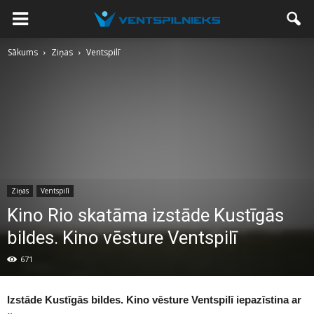
Sākums
Ziņas
Ventspilī
Ziņas
Ventspilī
Kino Rio skatāma izstāde Kustīgās
bildes. Kino vēsture Ventspilī
671
Izstāde Kustīgās bildes. Kino vēsture Ventspilī iepazīstina ar