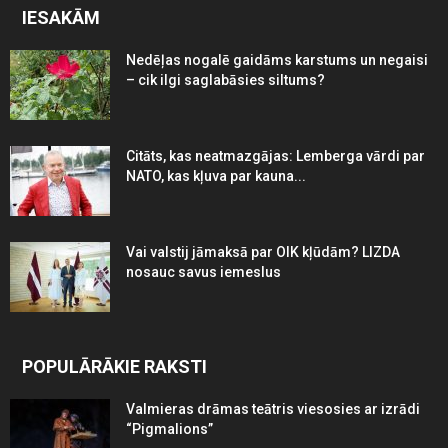
IESAKĀM
Nedēļas nogalē gaidāms karstums un negaisi
– cik ilgi saglabāsies siltums?
Citāts, kas neatmazgājas: Lemberga vārdi par
NATO, kas kļuva par kauna...
Vai valstij jāmaksā par OIK kļūdām? LIZDA
nosauc savus iemeslus
POPULĀRĀKIE RAKSTI
Valmieras drāmas teātris viesosies ar izrādi
“Pigmalions”