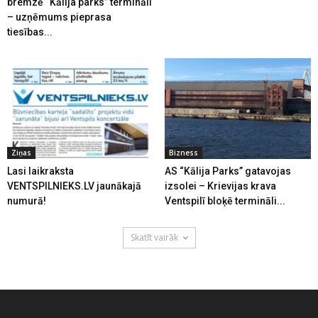
bremzē “Kālija parks” termināli
– uzņēmums pieprasa
tiesības...
Ziņas
Bizness
Lasi laikraksta
AS “Kālija Parks” gatavojas
VENTSPILNIEKS.LV jaunākajā
izsolei – Krievijas krava
numurā!
Ventspilī bloķē termināli...
Skatīt vairāk