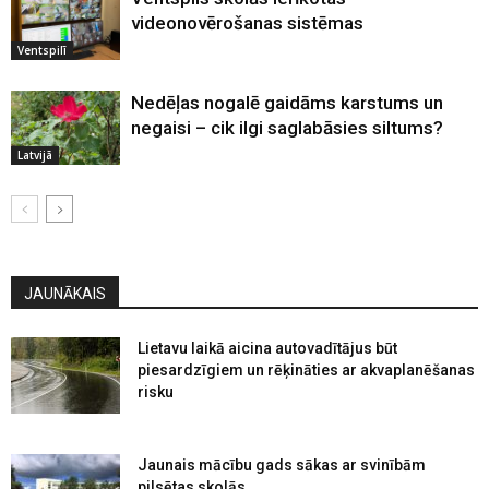
videonovērošanas sistēmas
Ventspilī
Nedēļas nogalē gaidāms karstums un
negaisi – cik ilgi saglabāsies siltums?
Latvijā
JAUNĀKAIS
Lietavu laikā aicina autovadītājus būt
piesardzīgiem un rēķināties ar akvaplanēšanas
risku
Jaunais mācību gads sākas ar svinībām
pilsētas skolās