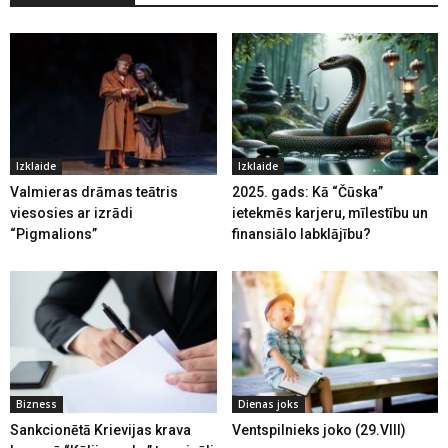
Izklaide
Izklaide
Valmieras drāmas teātris
2025. gads: Kā “Čūska”
viesosies ar izrādi
ietekmēs karjeru, mīlestību un
“Pigmalions”
finansiālo labklājību?
Bizness
Dienas joks
Sankcionētā Krievijas krava
Ventspilnieks joko (29.VIII)