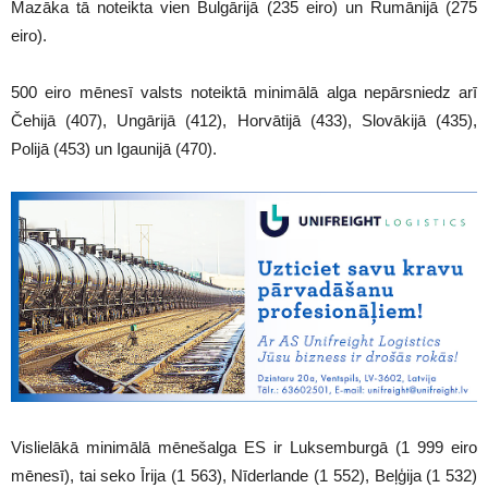
Mazāka tā noteikta vien Bulgārijā (235 eiro) un Rumānijā (275
eiro).
500 eiro mēnesī valsts noteiktā minimālā alga nepārsniedz arī
Čehijā (407), Ungārijā (412), Horvātijā (433), Slovākijā (435),
Polijā (453) un Igaunijā (470).
Vislielākā minimālā mēnešalga ES ir Luksemburgā (1 999 eiro
mēnesī), tai seko Īrija (1 563), Nīderlande (1 552), Beļģija (1 532)