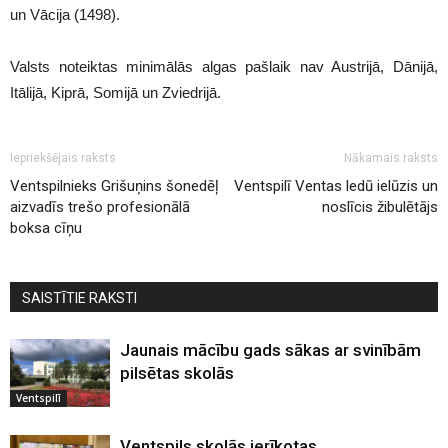
un Vācija (1498).
Valsts noteiktas minimālās algas pašlaik nav Austrijā, Dānijā,
Itālijā, Kiprā, Somijā un Zviedrijā.
Iepriekšējais raksts
Nākamais raksts
Ventspilnieks Grišuņins šonedēļ
Ventspilī Ventas ledū ielūzis un
aizvadīs trešo profesionālā
noslīcis žibulētājs
boksa cīņu
SAISTĪTIE RAKSTI
Jaunais mācību gads sākas ar svinībām
pilsētas skolās
Ventspilī
Ventspils skolās ierīkotas