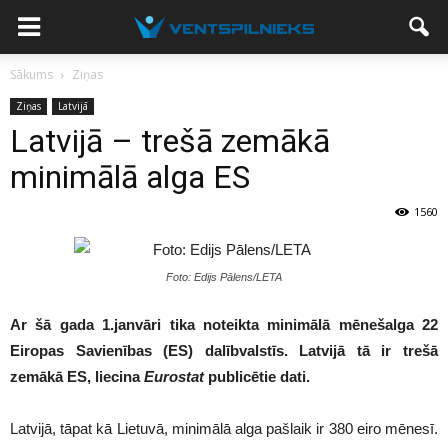
Sākums
Ziņas
Ziņas
Latvijā
Latvijā – trešā zemākā
minimālā alga ES
1560
Foto: Edijs Pālens/LETA
Ar šā gada 1.janvāri tika noteikta minimālā mēnešalga 22
Eiropas Savienības (ES) dalībvalstīs. Latvijā tā ir trešā
zemākā ES, liecina
Eurostat
publicētie dati.
Latvijā, tāpat kā Lietuvā, minimālā alga pašlaik ir 380 eiro mēnesī.