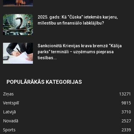
2025. gads: Kā “Čūska” ietekmēs karjeru,
mīlestību un finansiālo labklājību?
Sankcionētā Krievijas krava bremzē “Kālija
parks” termināli – uzņēmums pieprasa
tiesības...
POPULĀRĀKĀS KATEGORIJAS
Ziņas
13271
Ventspilī
9815
Latvijā
3710
Novadā
2527
Sports
2339