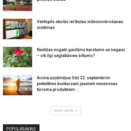
Ventspils skolās ierīkotas videonovērošanas
sistēmas
Nedēļas nogalē gaidāms karstums un negaisi
– cik ilgi saglabāsies siltums?
Aicina uzņēmējus līdz 22. septembrim
pieteikties konkursam jauniem nesezonas
tūrisma produktiem...
Skatīt vairāk
POPULĀRĀKAIS