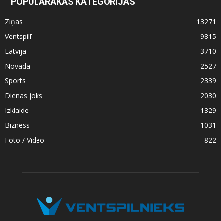
POPULĀRĀKĀS KATEGORIJAS
Ziņas
13271
Ventspilī
9815
Latvijā
3710
Novadā
2527
Sports
2339
Dienas joks
2030
Izklaide
1329
Bizness
1031
Foto / Video
822