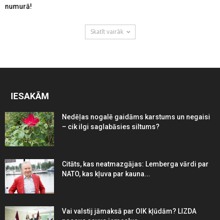
numurā!
Skatīt vairāk
IESAKĀM
Nedēļas nogalē gaidāms karstums un negaisi
– cik ilgi saglabāsies siltums?
Citāts, kas neatmazgājas: Lemberga vārdi par
NATO, kas kļuva par kauna...
Vai valstij jāmaksā par OIK kļūdām? LIZDA