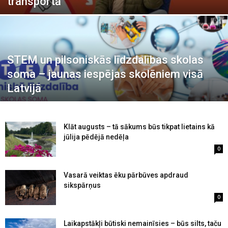
transportā
STEM un pilsoniskās līdzdalības skolas
soma – jaunas iespējas skolēniem visā
Latvijā
Klāt augusts – tā sākums būs tikpat lietains kā
jūlija pēdējā nedēļa
0
Vasarā veiktas ēku pārbūves apdraud
sikspārņus
0
Laikapstākļi būtiski nemainīsies – būs silts, taču