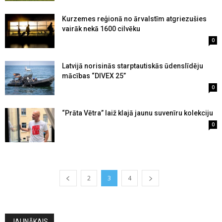
Kurzemes reģionā no ārvalstīm atgriezušies
vairāk nekā 1600 cilvēku
0
Latvijā norisinās starptautiskās ūdenslīdēju
mācības “DIVEX 25”
0
“Prāta Vētra” laiž klajā jaunu suvenīru kolekciju
0
2
3
4
JAUNĀKAIS