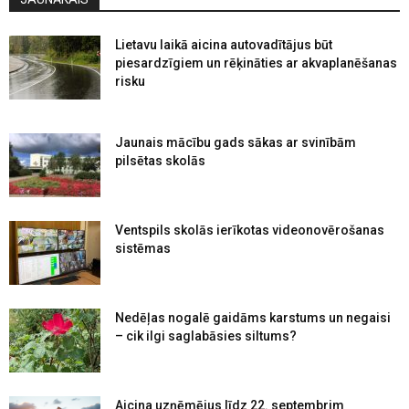
Lietavu laikā aicina autovadītājus būt
piesardzīgiem un rēķināties ar akvaplanēšanas
risku
Jaunais mācību gads sākas ar svinībām
pilsētas skolās
Ventspils skolās ierīkotas videonovērošanas
sistēmas
Nedēļas nogalē gaidāms karstums un negaisi
– cik ilgi saglabāsies siltums?
Aicina uzņēmējus līdz 22. septembrim