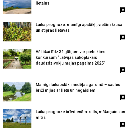
lietains
0
Laika prognoze: mainīgi apstākļi, vietām krusa
un stipras lietavas
0
Vēl tikai līdz 31. jūlijam var pieteikties
konkursam “Latvijas sakoptākais
daudzdzīvokļu mājas pagalms 2025”
0
Mainīgi laikapstākļi nedēļas garumā – saules
brīži mijas ar lietu un negaisiem
0
Laika prognoze brīvdienām: silts, mākoņains un
mitrs
0