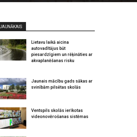
JAUNĀKAIS
Lietavu laikā aicina
autovadītājus būt
piesardzīgiem un rēķināties ar
akvaplanēšanas risku
Jaunais mācību gads sākas ar
svinībām pilsētas skolās
Ventspils skolās ierīkotas
videonovērošanas sistēmas