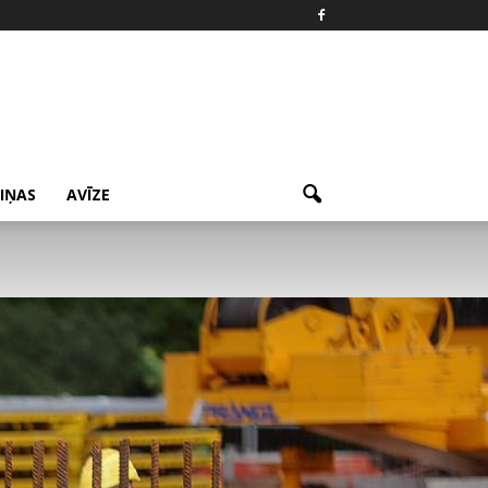
ZIŅAS
AVĪZE