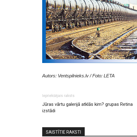
Autors: Ventspilnieks.lv / Foto: LETA
Iepriekšējais raksts
Jūras vārtu galerijā atklās kim? grupas Retina
izstādi
SAISTĪTIE RAKSTI