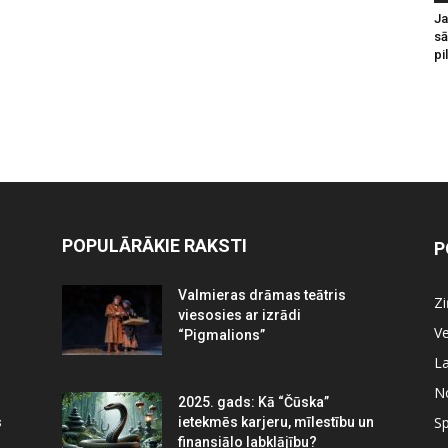
Ja
sā
pi
POPULĀRĀKIE RAKSTI
P
Valmieras drāmas teātris
Z
viesosies ar izrādi
Ve
“Pigmalions”
La
N
2025. gads: Kā “Čūska”
Sp
s
ietekmēs karjeru, mīlestību un
finansiālo labklājību?