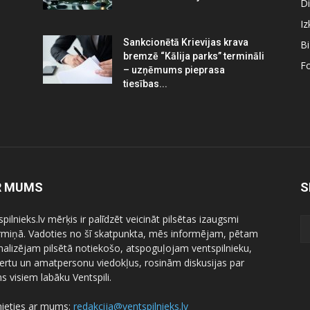
Di
Iz
Sankcionētā Krievijas krava
B
bremzē “Kālija parks” termināli
Fo
– uzņēmums pieprasa
tiesības...
R MUMS
S
pilnieks.lv mērķis ir palīdzēt veicināt pilsētas izaugsmi
ermiņā. Vadoties no šī skatpunkta, mēs informējam, pētam
nalizējam pilsētā notiekošo, atspoguļojam ventspilnieku,
ertu un amatpersonu viedokļus, rosinām diskusijas par
 visiem labāku Ventspili.
nieties ar mums:
redakcija@ventspilnieks.lv