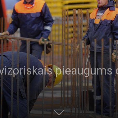
ovizoriskais pieaugums 