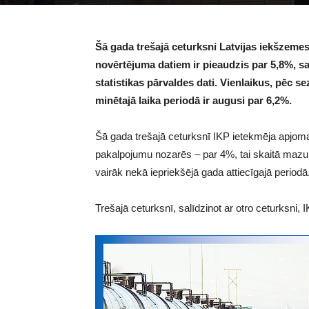
Šā gada trešajā ceturksni Latvijas iekšzemes
novērtējuma datiem ir pieaudzis par 5,8%, sal
statistikas pārvaldes dati. Vienlaikus, pēc s
minētajā laika periodā ir augusi par 6,2%.
Šā gada trešajā ceturksnī IKP ietekmēja apjom
pakalpojumu nozarēs – par 4%, tai skaitā mazum
vairāk nekā iepriekšējā gada attiecīgajā periodā
Trešajā ceturksnī, salīdzinot ar otro ceturksni, 