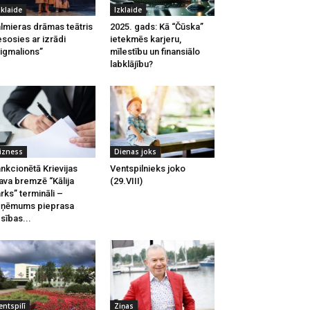
zklaide
Izklaide
lmieras drāmas teātris
2025. gads: Kā “Čūska”
esosies ar izrādi
ietekmēs karjeru,
igmalions”
mīlestību un finansiālo
labklājību?
izness
Dienas joks
nkcionētā Krievijas
Ventspilnieks joko
ava bremzē “Kālija
(29.VIII)
rks” termināli –
zņēmums pieprasa
esības...
entspilī
Ziņas