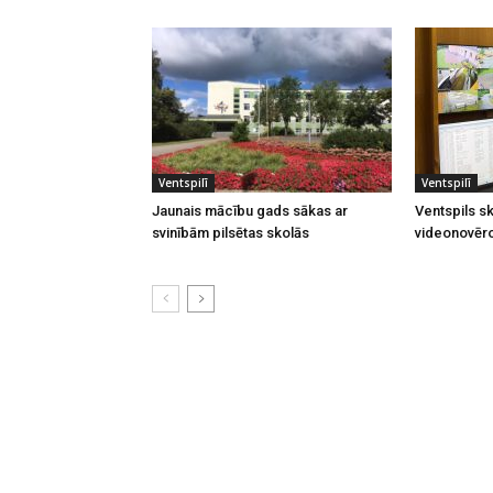
Ventspilī
Ventspilī
Jaunais mācību gads sākas ar
Ventspils sk
svinībām pilsētas skolās
videonovēr