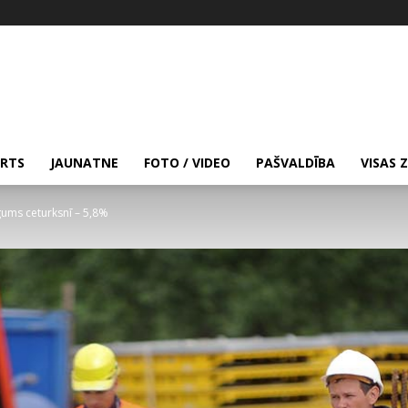
RTS
JAUNATNE
FOTO / VIDEO
PAŠVALDĪBA
VISAS 
ugums ceturksnī – 5,8%