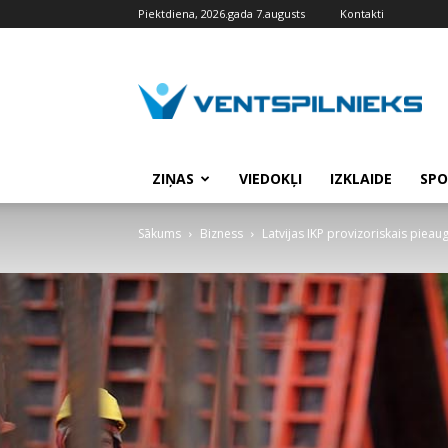
Piektdiena, 2026.gada 7.augusts
Kontakti
VENTSPILNIEKS.LV
ZIŅAS
VIEDOKĻI
IZKLAIDE
SPO
Sākums
Bizness
Latvijas IKP provizoriskais piea