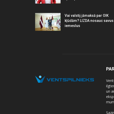
Vai valstij jāmaksā par OIK
kļūdām? LIZDA nosauc savus
iemeslus
PA
Vents
ilgt
un a
eksp
mums
Sazi