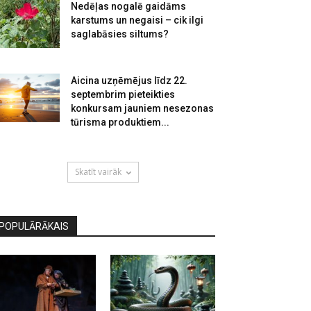
Nedēļas nogalē gaidāms
karstums un negaisi – cik ilgi
saglabāsies siltums?
Aicina uzņēmējus līdz 22.
septembrim pieteikties
konkursam jauniem nesezonas
tūrisma produktiem...
Skatīt vairāk
POPULĀRĀKAIS