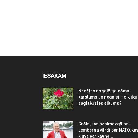
IESAKĀM
Nedēļas nogalē gaidāms
karstums un negaisi – cik ilgi
saglabāsies siltums?
Citāts, kas neatmazgājas:
Lemberga vārdi par NATO, ka
kļuva par kauna...