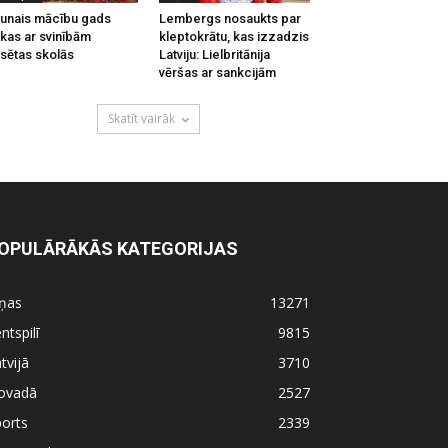
unais mācību gads
Lembergs nosaukts par
kas ar svinībām
kleptokrātu, kas izzadzis
lsētas skolās
Latviju: Lielbritānija
vēršas ar sankcijām
Skatīt vairāk
OPULĀRĀKĀS KATEGORIJAS
iņas
13271
ntspilī
9815
tvijā
3710
ovadā
2527
orts
2339