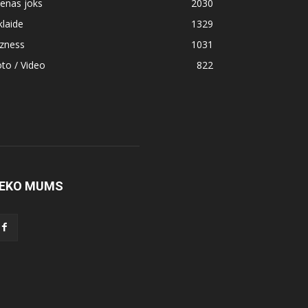
enas joks
2030
klaide
1329
izness
1031
to / Video
822
EKO MUMS