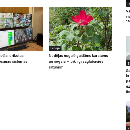
I
Va
vi
“P
Latvijā
olās ierīkotas
Nedēļas nogalē gaidāms karstums
ošanas sistēmas
un negaisi – cik ilgi saglabāsies
B
siltums?
Sa
kr
pa
u
ti
V