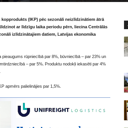
 kopprodukts (IKP) pēc sezonāli neizlīdzinātiem ātrā
īdzinot ar līdzīgu laika periodu pērn, liecina Centrālās
ezonāli izlīdzinātajiem datiem, Latvijas ekonomika
a pieaugums rūpniecībā par 8%, būvniecībā – par 23% un
tirdzniecībā – par 5%. Produktu nodokļi iekasēti par 4%
.
IKP apmērs palielinājies par 1,5%.