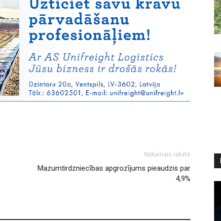
Nākamais raksts
Mazumtirdzniecības apgrozījums pieaudzis par
4,9%