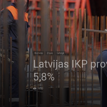
Bizness
Ziņas
Latvijā
Latvijas IKP pr
5,8%
1450