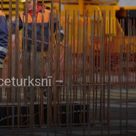
ceturksnī –