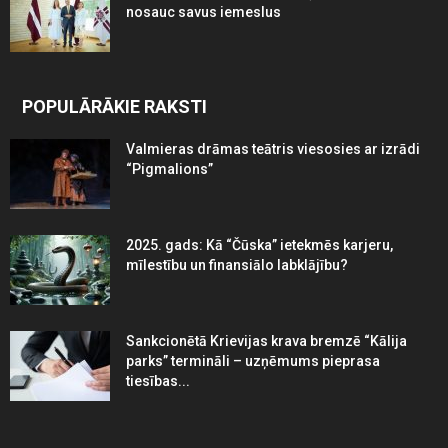
nosauc savus iemeslus
POPULĀRĀKIE RAKSTI
Valmieras drāmas teātris viesosies ar izrādi
“Pigmalions”
2025. gads: Kā “Čūska” ietekmēs karjeru,
mīlestību un finansiālo labklājību?
Sankcionētā Krievijas krava bremzē “Kālija
parks” termināli – uzņēmums pieprasa
tiesības...