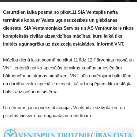
1672
Ceturtdien laika posmā no plkst.11 SIA Ventspils nafta
termināls kopā ar Valsts ugunsdzēsības un glābšanas
dienestu, SIA Ventamonjaks Serviss un AS Ventbunkers rīkos
kompleksās civilās aizsardzības mācības, kuru laikā tiks
imitēts ugunsgrēks uz dzelzceļa estakādes, informē VNT.
Mācību dienā laika posmā no plkst.11 līdz 12 Pārventas rajonā un
VNT teritorijā notiks speciālās tehnikas kustība ar ieslēgtām
bākugunīm un skaņas signāliem. VNT būs novērojami balti dūmi
un darbību veiks speciālie dienesti, kā arī iespējams tiks ieslēgta
balss apziņošanas sistēma.
Uzņēmums jau iepriekš atvainojas Ventspils iedzīvotājiem un
pilsētas viesiem par sagādātajām neērtībām.