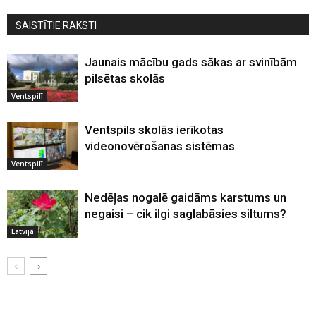
SAISTĪTIE RAKSTI
Jaunais mācību gads sākas ar svinībām
pilsētas skolās
Ventspilī
Ventspils skolās ierīkotas
videonovērošanas sistēmas
Ventspilī
Nedēļas nogalē gaidāms karstums un
negaisi – cik ilgi saglabāsies siltums?
Latvijā