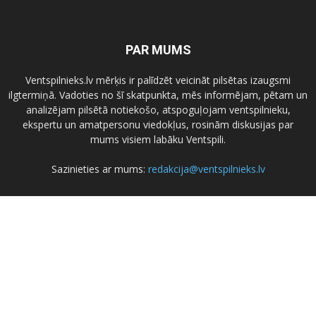
PAR MUMS
Ventspilnieks.lv mērķis ir palīdzēt veicināt pilsētas izaugsmi
ilgtermiņā. Vadoties no šī skatpunkta, mēs informējam, pētam un
analizējam pilsētā notiekošo, atspoguļojam ventspilnieku,
ekspertu un amatpersonu viedokļus, rosinām diskusijas par
mums visiem labāku Ventspili.
Sazinieties ar mums:
redakcija@ventspilnieks.lv
SEKO MUMS
Visas tiesības aizsargātas © 2017 www.ventspilnieks.lv