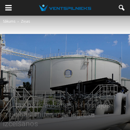
Sākums
Ziņas
Ziņas
Ventspilī
Naftas pārkraušanas termināļos
mācībās imitēs ugunsgrēka
izcelšanos