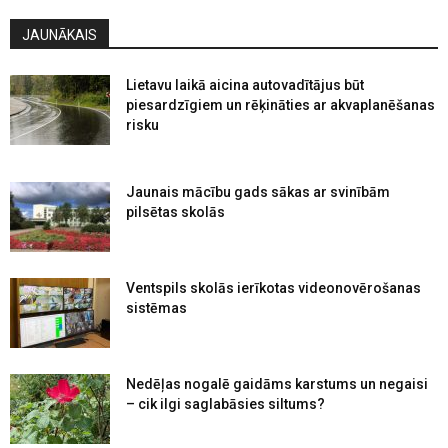
JAUNĀKAIS
Lietavu laikā aicina autovadītājus būt
piesardzīgiem un rēķināties ar akvaplanēšanas
risku
Jaunais mācību gads sākas ar svinībām
pilsētas skolās
Ventspils skolās ierīkotas videonovērošanas
sistēmas
Nedēļas nogalē gaidāms karstums un negaisi
– cik ilgi saglabāsies siltums?