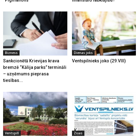
Bizness
Dienas joks
Sankcionētā Krievijas krava
Ventspilnieks joko (29.VIII)
bremzē “Kālija parks” termināli
– uzņēmums pieprasa
tiesības...
Ventspilī
Ziņas