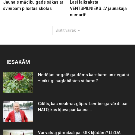
Jaunais mācību gads sākas ar
Lasi laikraksta
svinībām pilsētas skolās
VENTSPILNIEKS.LV jaunākajā
numurā!
Skatīt vairāk
IESAKĀM
Nedēļas nogalē gaidāms karstums un negaisi
– cik ilgi saglabāsies siltums?
Citāts, kas neatmazgājas: Lemberga vārdi par
NATO, kas kļuva par kauna...
Vai valstij jāmaksā par OIK kļūdām? LIZDA