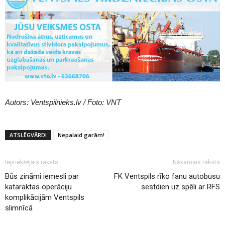
Autors: Ventspilnieks.lv / Foto: VNT
ATSLĒGVĀRDI
Nepalaid garām!
Iepriekšējais raksts
Nākamais raksts
Būs zināmi iemesli par
FK Ventspils rīko fanu autobusu
kataraktas operāciju
sestdien uz spēli ar RFS
komplikācijām Ventspils
slimnīcā