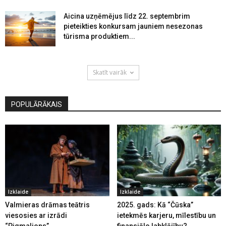
Aicina uzņēmējus līdz 22. septembrim
pieteikties konkursam jauniem nesezonas
tūrisma produktiem...
Skatīt vairāk
POPULĀRĀKAIS
Izklaide
Izklaide
Valmieras drāmas teātris
2025. gads: Kā “Čūska”
viesosies ar izrādi
ietekmēs karjeru, mīlestību un
“Pigmalions”
finansiālo labklājību?