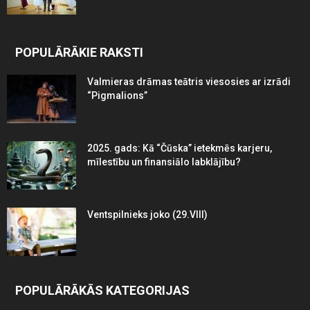
POPULĀRĀKIE RAKSTI
Valmieras drāmas teātris viesosies ar izrādi
“Pigmalions”
2025. gads: Kā “Čūska” ietekmēs karjeru,
mīlestību un finansiālo labklājību?
Ventspilnieks joko (29.VIII)
POPULĀRĀKĀS KATEGORIJAS