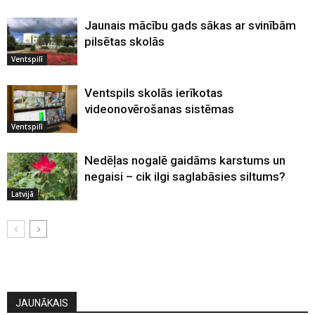
Jaunais mācību gads sākas ar svinībām
pilsētas skolās
Ventspilī
Ventspils skolās ierīkotas
videonovērošanas sistēmas
Ventspilī
Nedēļas nogalē gaidāms karstums un
negaisi – cik ilgi saglabāsies siltums?
Latvijā
JAUNĀKAIS