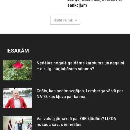
sankcijām
Skatīt vairāk
IESAKĀM
Nedēļas nogalē gaidāms karstums un negaisi
– cik ilgi saglabāsies siltums?
Citāts, kas neatmazgājas: Lemberga vārdi par
NATO, kas kļuva par kauna...
Vai valstij jāmaksā par OIK kļūdām? LIZDA
nosauc savus iemeslus