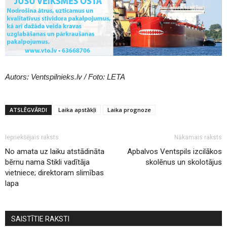
Autors: Ventspilnieks.lv / Foto: LETA
ATSLĒGVĀRDI
Laika apstākļi
Laika prognoze
Iepriekšējais raksts
Nākamais raksts
No amata uz laiku atstādināta
Apbalvos Ventspils izcilākos
bērnu nama Stikli vadītāja
skolēnus un skolotājus
vietniece; direktoram slimības
lapa
SAISTĪTIE RAKSTI