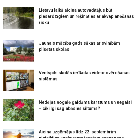
Lietavu laikā aicina autovadītājus būt
piesardzīgiem un rēķināties ar akvaplanēšanas
risku
Jaunais mācību gads sākas ar svinībām
pilsētas skolās
Ventspils skolās ierīkotas videonovērošanas
sistēmas
Nedēļas nogalē gaidāms karstums un negaisi
– cik ilgi saglabāsies siltums?
Aicina uzņēmējus līdz 22. septembrim
pieteikties konkursam jauniem nesezonas