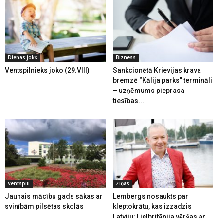
Dienas joks
Bizness
Ventspilnieks joko (29.VIII)
Sankcionētā Krievijas krava
bremzē “Kālija parks” termināli
– uzņēmums pieprasa
tiesības...
Ventspilī
Ziņas
Jaunais mācību gads sākas ar
Lembergs nosaukts par
svinībām pilsētas skolās
kleptokrātu, kas izzadzis
Latviju: Lielbritānija vēršas ar