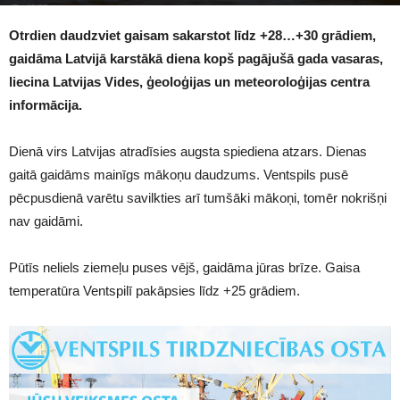
1277
Otrdien daudzviet gaisam sakarstot līdz +28…+30 grādiem,
gaidāma Latvijā karstākā diena kopš pagājušā gada vasaras,
liecina Latvijas Vides, ģeoloģijas un meteoroloģijas centra
informācija.
Dienā virs Latvijas atradīsies augsta spiediena atzars. Dienas
gaitā gaidāms mainīgs mākoņu daudzums. Ventspils pusē
pēcpusdienā varētu savilkties arī tumšāki mākoņi, tomēr nokrišņi
nav gaidāmi.
Pūtīs neliels ziemeļu puses vējš, gaidāma jūras brīze. Gaisa
temperatūra Ventspilī pakāpsies līdz +25 grādiem.