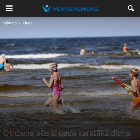
Sākums
Ziņas
Ziņas
Novadā
Ventspilī
Otrdiena būs šī gada karstākā diena