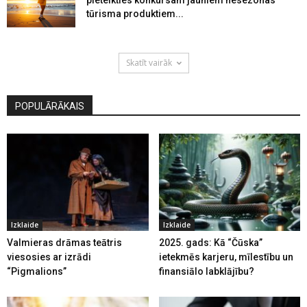
tūrisma produktiem...
Skatīt vairāk
POPULĀRĀKAIS
Izklaide
Izklaide
Valmieras drāmas teātris
2025. gads: Kā “Čūska”
viesosies ar izrādi
ietekmēs karjeru, mīlestību un
“Pigmalions”
finansiālo labklājību?