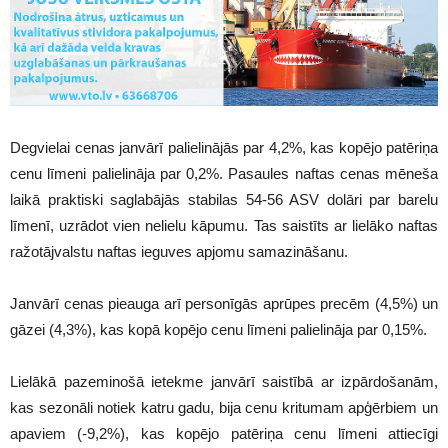
Degvielai cenas janvārī palielinājās par 4,2%, kas kopējo patēriņa
cenu līmeni palielināja par 0,2%. Pasaules naftas cenas mēneša
laikā praktiski saglabājās stabilas 54-56 ASV dolāri par barelu
līmenī, uzrādot vien nelielu kāpumu. Tas saistīts ar lielāko naftas
ražotājvalstu naftas ieguves apjomu samazināšanu.
Janvārī cenas pieauga arī personīgās aprūpes precēm (4,5%) un
gāzei (4,3%), kas kopā kopējo cenu līmeni palielināja par 0,15%.
Lielākā pazeminošā ietekme janvārī saistībā ar izpārdošanām,
kas sezonāli notiek katru gadu, bija cenu kritumam apģērbiem un
apaviem (-9,2%), kas kopējo patēriņa cenu līmeni attiecīgi