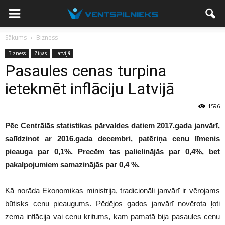
Sākums
Bizness
Bizness
Ziņas
Latvijā
Pasaules cenas turpina
ietekmēt inflāciju Latvijā
1596
Pēc Centrālās statistikas pārvaldes datiem 2017.gada janvārī,
salīdzinot ar 2016.gada decembri, patēriņa cenu līmenis
pieauga par 0,1%. Precēm tas palielinājās par 0,4%, bet
pakalpojumiem samazinājās par 0,4 %.
Kā norāda Ekonomikas ministrija, tradicionāli janvārī ir vērojams
būtisks cenu pieaugums. Pēdējos gados janvārī novērota ļoti
zema inflācija vai cenu kritums, kam pamatā bija pasaules cenu