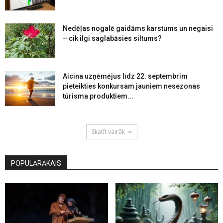
Nedēļas nogalē gaidāms karstums un negaisi
– cik ilgi saglabāsies siltums?
Aicina uzņēmējus līdz 22. septembrim
pieteikties konkursam jauniem nesezonas
tūrisma produktiem...
Skatīt vairāk
POPULĀRĀKAIS