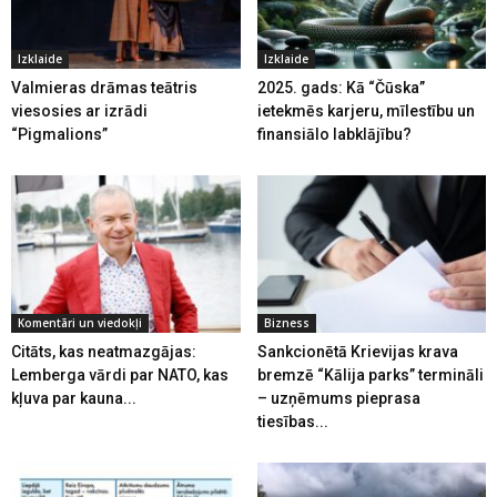
Izklaide
Izklaide
Valmieras drāmas teātris
2025. gads: Kā “Čūska”
viesosies ar izrādi
ietekmēs karjeru, mīlestību un
“Pigmalions”
finansiālo labklājību?
Komentāri un viedokļi
Bizness
Citāts, kas neatmazgājas:
Sankcionētā Krievijas krava
Lemberga vārdi par NATO, kas
bremzē “Kālija parks” termināli
kļuva par kauna...
– uzņēmums pieprasa
tiesības...