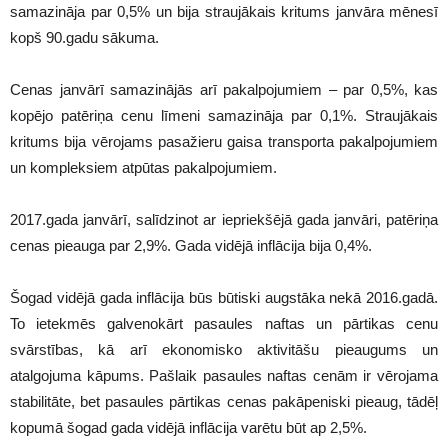
samazināja par 0,5% un bija straujākais kritums janvāra mēnesī
kopš 90.gadu sākuma.
Cenas janvārī samazinājās arī pakalpojumiem – par 0,5%, kas
kopējo patēriņa cenu līmeni samazināja par 0,1%. Straujākais
kritums bija vērojams pasažieru gaisa transporta pakalpojumiem
un kompleksiem atpūtas pakalpojumiem.
2017.gada janvārī, salīdzinot ar iepriekšējā gada janvāri, patēriņa
cenas pieauga par 2,9%. Gada vidējā inflācija bija 0,4%.
Šogad vidējā gada inflācija būs būtiski augstāka nekā 2016.gadā.
To ietekmēs galvenokārt pasaules naftas un pārtikas cenu
svārstības, kā arī ekonomisko aktivitāšu pieaugums un
atalgojuma kāpums. Pašlaik pasaules naftas cenām ir vērojama
stabilitāte, bet pasaules pārtikas cenas pakāpeniski pieaug, tādēļ
kopumā šogad gada vidējā inflācija varētu būt ap 2,5%.