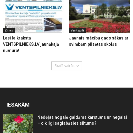
Ziņas
Ventspilī
Lasi laikraksta
Jaunais mācību gads sākas ar
VENTSPILNIEKS.LV jaunākajā
svinībām pilsētas skolās
numurā!
Skatīt vairāk
IESAKĀM
Nedēļas nogalē gaidāms karstums un negaisi
– cik ilgi saglabāsies siltums?