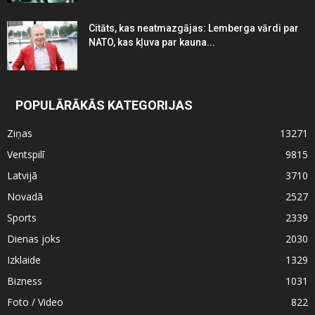
Citāts, kas neatmazgājas: Lemberga vārdi par
NATO, kas kļuva par kauna...
POPULĀRĀKĀS KATEGORIJAS
Ziņas
13271
Ventspilī
9815
Latvijā
3710
Novadā
2527
Sports
2339
Dienas joks
2030
Izklaide
1329
Bizness
1031
Foto / Video
822