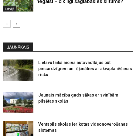
negaisi – cik ilgi saglabāsies siltums?
Latvijā
JAUNĀKAIS
Lietavu laikā aicina autovadītājus būt
piesardzīgiem un rēķināties ar akvaplanēšanas
risku
Jaunais mācību gads sākas ar svinībām
pilsētas skolās
Ventspils skolās ierīkotas videonovērošanas
sistēmas