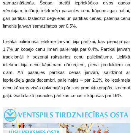
samazināšanās. Šogad, pretēji iepriekšējos divos gados
vērotajam, inflāciju ietekmēja pasaules cenu kāpums gan naftai,
gan pārtikai. Izslēdzot degvielas un pārtikas cenas, patēriņa cenu
līmenis janvārī samazinātos par 0,5%.
Lielākā palielinošā ietekme janvārī bija pārtikai, kas pieauga par
1,7% un kopējo cenu līmeni palielināja par 0,4%. Pārtikai janvārī
tradicionāli ir sezonai raksturīgs cenu palielinājums. Lielākā
ietekme bija cenu kāpumam dārzeņiem, piena produktiem un
olām. Arī pasaules pārtikas cenas janvārī, salīdzinot ar
iepriekšējā gada decembri, palielinājās – par 2,1%, ko ietekmēja
cenu kāpums visās galvenajās pārtikas produktu grupās, izņemot
gaļu. Gada laikā pasaules pārtikas cenas ir kāpušas par 16%.