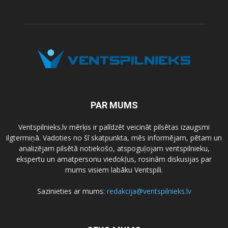
PAR MUMS
Ventspilnieks.lv mērķis ir palīdzēt veicināt pilsētas izaugsmi
ilgtermiņā. Vadoties no šī skatpunkta, mēs informējam, pētam un
analizējam pilsētā notiekošo, atspoguļojam ventspilnieku,
ekspertu un amatpersonu viedokļus, rosinām diskusijas par
mums visiem labāku Ventspili.
Sazinieties ar mums:
redakcija@ventspilnieks.lv