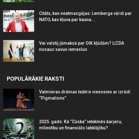
Citāts, kas neatmazgājas: Lemberga vārdi par
NATO, kas kļuva par kauna...
Vai valstij jāmaksā par OIK kļūdām? LIZDA
nosauc savus iemeslus
POPULĀRĀKIE RAKSTI
Valmieras drāmas teātris viesosies ar izrādi
“Pigmalions”
2025. gads: Kā “Čūska” ietekmēs karjeru,
mīlestību un finansiālo labklājību?