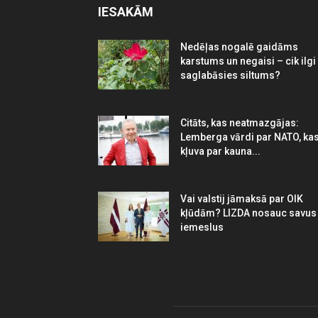
IESAKĀM
Nedēļas nogalē gaidāms
karstums un negaisi – cik ilgi
saglabāsies siltums?
Citāts, kas neatmazgājas:
Lemberga vārdi par NATO, ka
kļuva par kauna...
Vai valstij jāmaksā par OIK
kļūdām? LIZDA nosauc savus
iemeslus