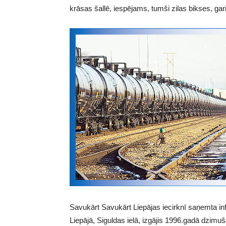
krāsas šallē, iespējams, tumši zilas bikses, g
Savukārt Savukārt Liepājas iecirknī saņemta inf
Liepājā, Siguldas ielā, izgājis 1996.gadā dzimu