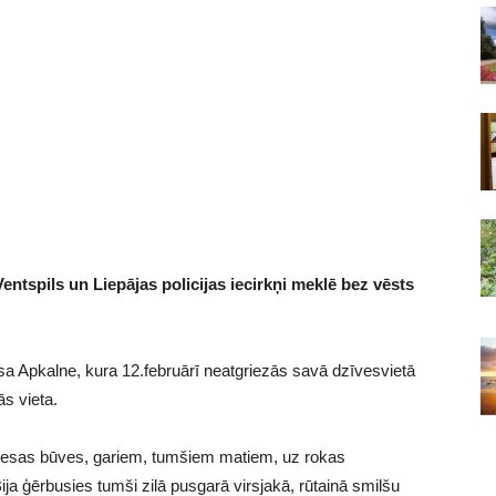
entspils un Liepājas policijas iecirkņi meklē bez vēsts
a Apkalne, kura 12.februārī neatgriezās savā dzīvesvietā
s vieta.
esas būves, gariem, tumšiem matiem, uz rokas
ja ģērbusies tumši zilā pusgarā virsjakā, rūtainā smilšu