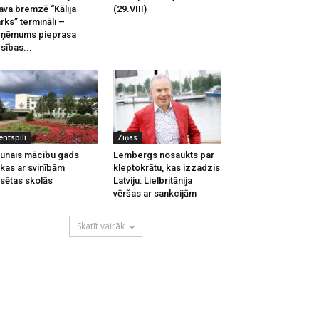
ava bremzē “Kālija
(29.VIII)
rks” termināli –
zņēmums pieprasa
esības...
entspilī
Ziņas
unais mācību gads
Lembergs nosaukts par
kas ar svinībām
kleptokrātu, kas izzadzis
lsētas skolās
Latviju: Lielbritānija
vēršas ar sankcijām
Skatīt vairāk