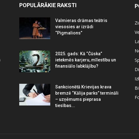
POPULĀRĀKIE RAKSTI
P
Valmieras drāmas teātris
Z
viesosies ar izrādi
Ve
“Pigmalions”
La
N
2025. gads: Kā “Čūska”
Sp
s
ietekmēs karjeru, mīlestību un
finansiālo labklājību?
Di
Iz
Sankcionētā Krievijas krava
B
bremzē “Kālija parks” termināli
Fo
– uzņēmums pieprasa
tiesības...