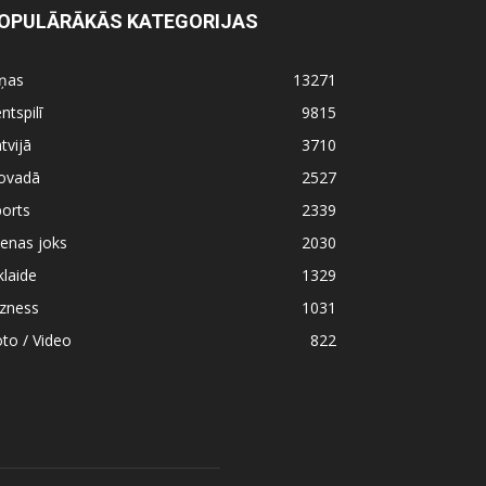
OPULĀRĀKĀS KATEGORIJAS
iņas
13271
ntspilī
9815
tvijā
3710
ovadā
2527
orts
2339
enas joks
2030
klaide
1329
izness
1031
to / Video
822