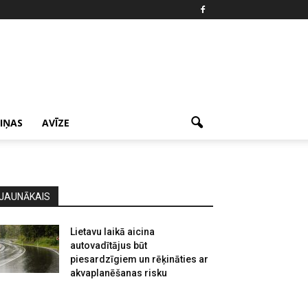
ZIŅAS
AVĪZE
JAUNĀKAIS
Lietavu laikā aicina
autovadītājus būt
piesardzīgiem un rēķināties ar
akvaplanēšanas risku