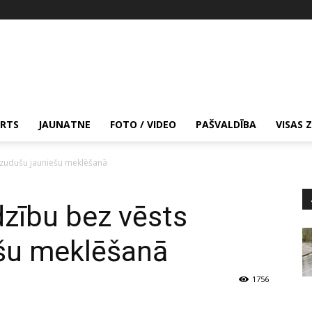
RTS
JAUNATNE
FOTO / VIDEO
PAŠVALDĪBA
VISAS 
pazudušu jauniešu meklēšanā
īdzību bez vēsts
šu meklēšanā
1756