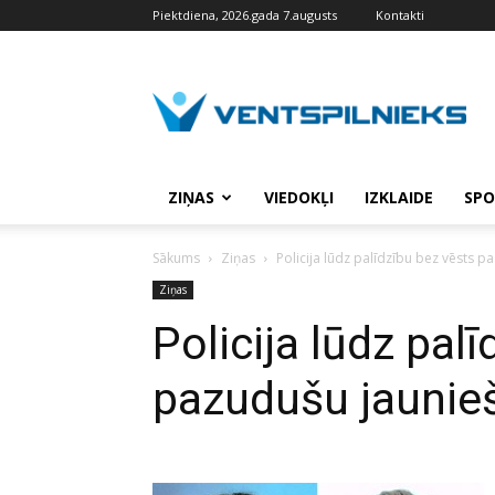
Piektdiena, 2026.gada 7.augusts
Kontakti
VENTSPILNIEKS.LV
ZIŅAS
VIEDOKĻI
IZKLAIDE
SPO
Sākums
Ziņas
Policija lūdz palīdzību bez vēsts 
Ziņas
Policija lūdz pal
pazudušu jaunie