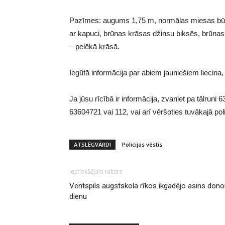
Pazīmes: augums 1,75 m, normālas miesas būves
ar kapuci, brūnas krāsas džinsu biksēs, brūn
– pelēkā krāsā.
Iegūtā informācija par abiem jauniešiem liecina
Ja jūsu rīcībā ir informācija, zvaniet pa tālru
63604721 vai 112, vai arī vēršoties tuvākajā poli
ATSLĒGVĀRDI
Policijas vēstis
Iepriekšējais raksts
Ventspils augstskola rīkos ikgadējo asins dono
dienu