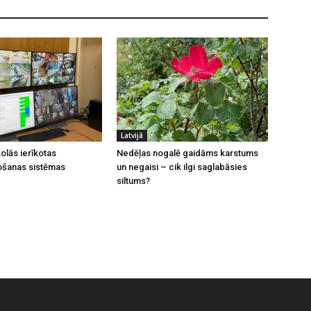
Latvijā
olās ierīkotas
Nedēļas nogalē gaidāms karstums
ošanas sistēmas
un negaisi – cik ilgi saglabāsies
siltums?