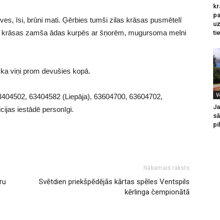
kr
pa
, īsi, brūni mati. Ģērbies tumši zilas krāsas pusmētelī
u
as krāsas zamša ādas kurpēs ar šņorēm, mugursoma melni
ti
, ka viņi prom devušies kopā.
V
ni 63404502, 63404582 (Liepāja), 63604700, 63604702,
Ja
cijas iestādē personīgi.
sā
pi
Nākamais raksts
ru
Svētdien priekšpēdējās kārtas spēles Ventspils
kērlinga čempionātā