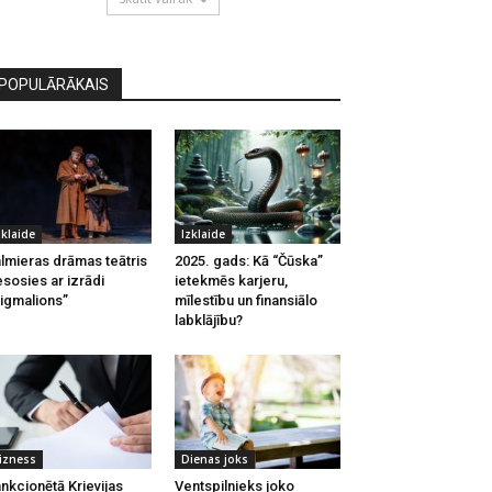
POPULĀRĀKAIS
zklaide
Izklaide
lmieras drāmas teātris
2025. gads: Kā “Čūska”
esosies ar izrādi
ietekmēs karjeru,
igmalions”
mīlestību un finansiālo
labklājību?
izness
Dienas joks
nkcionētā Krievijas
Ventspilnieks joko