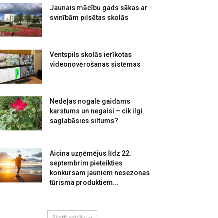
Jaunais mācību gads sākas ar
svinībām pilsētas skolās
Ventspils skolās ierīkotas
videonovērošanas sistēmas
Nedēļas nogalē gaidāms
karstums un negaisi – cik ilgi
saglabāsies siltums?
Aicina uzņēmējus līdz 22.
septembrim pieteikties
konkursam jauniem nesezonas
tūrisma produktiem...
Skatīt vairāk