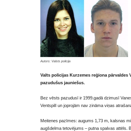
Autors: Valsts policija
Valts policijas Kurzemes reģiona pārvaldes V
pazudušus jauniešus.
Bez vēsts pazudusī ir 1999.gadā dzimusī Vanes
Ventspilī un joprojām nav zināma viņas atrašanā
Meitenes pazīmes: augums 1,73 m, kalsnas mi
augšdelma tetovējums – putna spalvas attēls. Bi