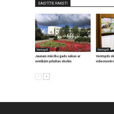
SAISTĪTIE RAKSTI
Ventspilī
Ventspilī
Jaunais mācību gads sākas ar
Ventspils sk
svinībām pilsētas skolās
videonovēr