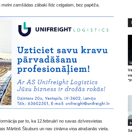
ari melni zamšādas zābaki līdz ceļgalam, bez papēža.
I
Va
vi
“P
ormācija par to, ka 12.februārī no savas dzīvesvietas
B
šais Mārtiņš Šķuburs un nav zināma viņa atrašanās vieta.
Sa