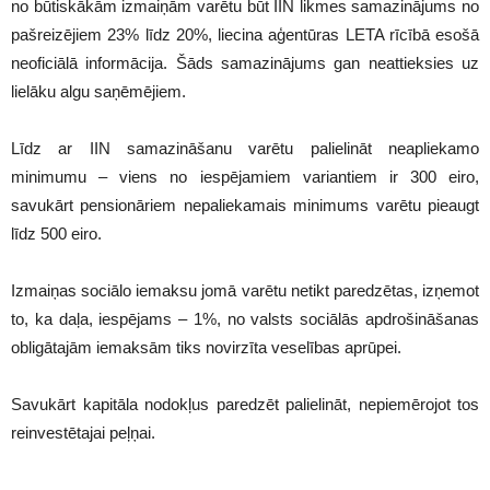
no būtiskākām izmaiņām varētu būt IIN likmes samazinājums no
pašreizējiem 23% līdz 20%, liecina aģentūras LETA rīcībā esošā
neoficiālā informācija. Šāds samazinājums gan neattieksies uz
lielāku algu saņēmējiem.
Līdz ar IIN samazināšanu varētu palielināt neapliekamo
minimumu – viens no iespējamiem variantiem ir 300 eiro,
savukārt pensionāriem nepaliekamais minimums varētu pieaugt
līdz 500 eiro.
Izmaiņas sociālo iemaksu jomā varētu netikt paredzētas, izņemot
to, ka daļa, iespējams – 1%, no valsts sociālās apdrošināšanas
obligātajām iemaksām tiks novirzīta veselības aprūpei.
Savukārt kapitāla nodokļus paredzēt palielināt, nepiemērojot tos
reinvestētajai peļņai.