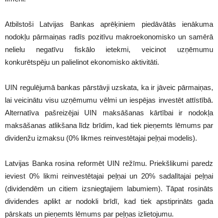
Atbilstoši Latvijas Bankas aprēķiniem piedāvātās ienākuma
nodokļu pārmaiņas radīs pozitīvu makroekonomisko un samērā
nelielu negatīvu fiskālo ietekmi, veicinot uzņēmumu
konkurētspēju un palielinot ekonomisko aktivitāti.
UIN regulējumā bankas pārstāvji uzskata, ka ir jāveic pārmaiņas,
lai veicinātu visu uzņēmumu vēlmi un iespējas investēt attīstībā.
Alternatīva pašreizējai UIN maksāšanas kārtībai ir nodokļa
maksāšanas atlikšana līdz brīdim, kad tiek pieņemts lēmums par
dividenžu izmaksu (0% likmes reinvestētajai peļņai modelis).
Latvijas Banka rosina reformēt UIN režīmu. Priekšlikumi paredz
ieviest 0% likmi reinvestētajai peļņai un 20% sadalītajai peļņai
(dividendēm un citiem izsniegtajiem labumiem). Tāpat rosināts
dividendes aplikt ar nodokli brīdī, kad tiek apstiprināts gada
pārskats un pieņemts lēmums par peļņas izlietojumu.