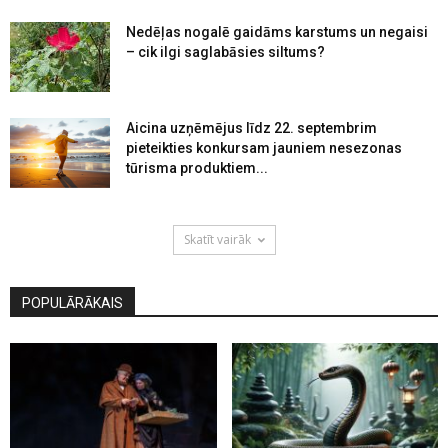
Nedēļas nogalē gaidāms karstums un negaisi
– cik ilgi saglabāsies siltums?
Aicina uzņēmējus līdz 22. septembrim
pieteikties konkursam jauniem nesezonas
tūrisma produktiem...
Skatīt vairāk
POPULĀRĀKAIS