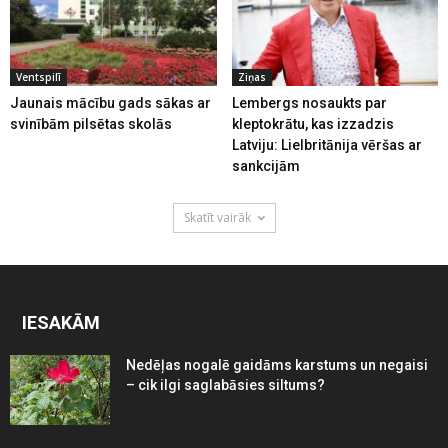
Ventspilī
Ziņas
Jaunais mācību gads sākas ar
Lembergs nosaukts par
svinībām pilsētas skolās
kleptokrātu, kas izzadzis
Latviju: Lielbritānija vēršas ar
sankcijām
Skatīt vairāk
IESAKĀM
Nedēļas nogalē gaidāms karstums un negaisi
– cik ilgi saglabāsies siltums?