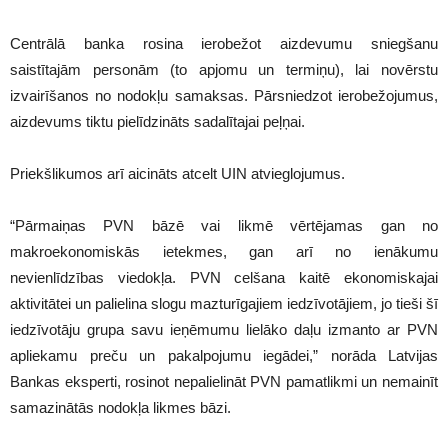
Centrālā banka rosina ierobežot aizdevumu sniegšanu
saistītajām personām (to apjomu un termiņu), lai novērstu
izvairīšanos no nodokļu samaksas. Pārsniedzot ierobežojumus,
aizdevums tiktu pielīdzināts sadalītajai peļņai.
Priekšlikumos arī aicināts atcelt UIN atvieglojumus.
“Pārmaiņas PVN bāzē vai likmē vērtējamas gan no
makroekonomiskās ietekmes, gan arī no ienākumu
nevienlīdzības viedokļa. PVN celšana kaitē ekonomiskajai
aktivitātei un palielina slogu mazturīgajiem iedzīvotājiem, jo tieši šī
iedzīvotāju grupa savu ieņēmumu lielāko daļu izmanto ar PVN
apliekamu preču un pakalpojumu iegādei,” norāda Latvijas
Bankas eksperti, rosinot nepalielināt PVN pamatlikmi un nemainīt
samazinātās nodokļa likmes bāzi.