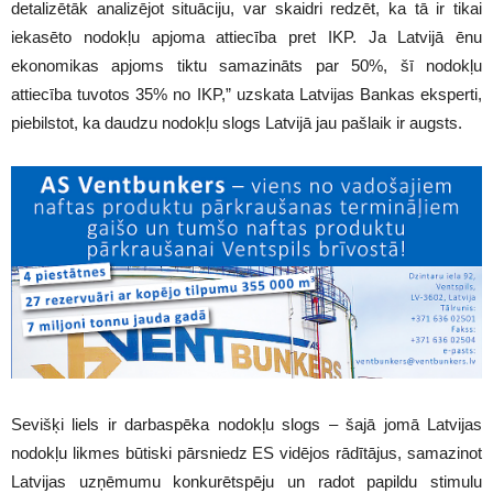
detalizētāk analizējot situāciju, var skaidri redzēt, ka tā ir tikai
iekasēto nodokļu apjoma attiecība pret IKP. Ja Latvijā ēnu
ekonomikas apjoms tiktu samazināts par 50%, šī nodokļu
attiecība tuvotos 35% no IKP,” uzskata Latvijas Bankas eksperti,
piebilstot, ka daudzu nodokļu slogs Latvijā jau pašlaik ir augsts.
Sevišķi liels ir darbaspēka nodokļu slogs – šajā jomā Latvijas
nodokļu likmes būtiski pārsniedz ES vidējos rādītājus, samazinot
Latvijas uzņēmumu konkurētspēju un radot papildu stimulu