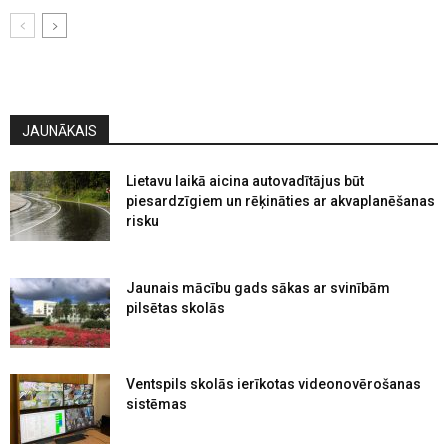
JAUNĀKAIS
Lietavu laikā aicina autovadītājus būt
piesardzīgiem un rēķināties ar akvaplanēšanas
risku
Jaunais mācību gads sākas ar svinībām
pilsētas skolās
Ventspils skolās ierīkotas videonovērošanas
sistēmas