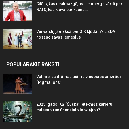
Citāts, kas neatmazgājas: Lemberga vārdi par
NATO, kas kļuva par kauna...
Vai valstij jāmaksā par OIK kļūdām? LIZDA
nosauc savus iemeslus
POPULĀRĀKIE RAKSTI
Valmieras drāmas teātris viesosies ar izrādi
“Pigmalions”
2025. gads: Kā “Čūska” ietekmēs karjeru,
mīlestību un finansiālo labklājību?