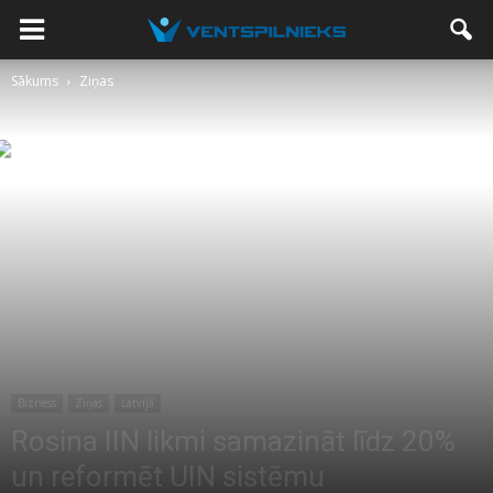
Sākums
Ziņas
Bizness
Ziņas
Latvijā
Rosina IIN likmi samazināt līdz 20%
un reformēt UIN sistēmu