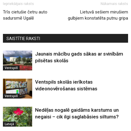
Iepriekšējais raksts
Nākamais raksts
Trīs cietušie četru auto
Lietuvā sešiem mirušiem
sadursmē Ugalē
gulbjiem konstatēta putnu gripa
SAISTĪTIE RAKSTI
Jaunais mācību gads sākas ar svinībām
pilsētas skolās
Ventspilī
Ventspils skolās ierīkotas
videonovērošanas sistēmas
Ventspilī
Nedēļas nogalē gaidāms karstums un
negaisi – cik ilgi saglabāsies siltums?
Latvijā