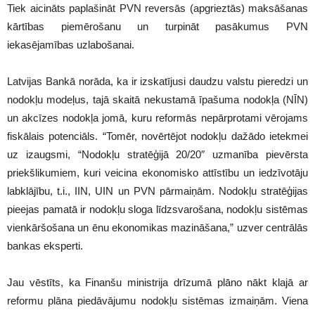
Tiek aicināts paplašināt PVN reversās (apgrieztās) maksāšanas
kārtības piemērošanu un turpināt pasākumus PVN
iekasējamības uzlabošanai.
Latvijas Bankā norāda, ka ir izskatījusi daudzu valstu pieredzi un
nodokļu modeļus, tajā skaitā nekustamā īpašuma nodokļa (NĪN)
un akcīzes nodokļa jomā, kuru reformās nepārprotami vērojams
fiskālais potenciāls. “Tomēr, novērtējot nodokļu dažādo ietekmei
uz izaugsmi, “Nodokļu stratēģijā 20/20″ uzmanība pievērsta
priekšlikumiem, kuri veicina ekonomisko attīstību un iedzīvotāju
labklājību, t.i., IIN, UIN un PVN pārmaiņām. Nodokļu stratēģijas
pieejas pamatā ir nodokļu sloga līdzsvarošana, nodokļu sistēmas
vienkāršošana un ēnu ekonomikas mazināšana,” uzver centrālās
bankas eksperti.
Jau vēstīts, ka Finanšu ministrija drīzumā plāno nākt klajā ar
reformu plāna piedāvājumu nodokļu sistēmas izmaiņām. Viena