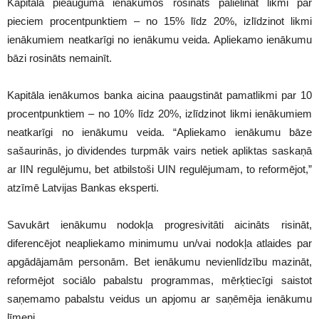
Kapitāla pieauguma ienākumos rosināts palielināt likmi par
pieciem procentpunktiem – no 15% līdz 20%, izlīdzinot likmi
ienākumiem neatkarīgi no ienākumu veida. Apliekamo ienākumu
bāzi rosināts nemainīt.
Kapitāla ienākumos banka aicina paaugstināt pamatlikmi par 10
procentpunktiem – no 10% līdz 20%, izlīdzinot likmi ienākumiem
neatkarīgi no ienākumu veida. “Apliekamo ienākumu bāze
sašaurinās, jo dividendes turpmāk vairs netiek apliktas saskaņā
ar IIN regulējumu, bet atbilstoši UIN regulējumam, to reformējot,”
atzīmē Latvijas Bankas eksperti.
Savukārt ienākumu nodokļa progresivitāti aicināts risināt,
diferencējot neapliekamo minimumu un/vai nodokļa atlaides par
apgādājamām personām. Bet ienākumu nevienlīdzību mazināt,
reformējot sociālo pabalstu programmas, mērķtiecīgi saistot
saņemamo pabalstu veidus un apjomu ar saņēmēja ienākumu
līmeni.