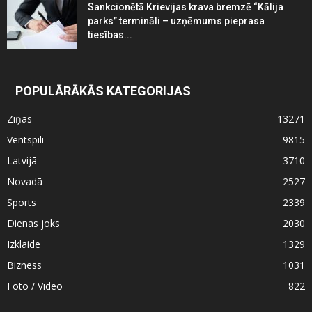
Sankcionētā Krievijas krava bremzē “Kālija
parks” termināli – uzņēmums pieprasa
tiesības...
POPULĀRĀKĀS KATEGORIJAS
Ziņas
13271
Ventspilī
9815
Latvijā
3710
Novadā
2527
Sports
2339
Dienas joks
2030
Izklaide
1329
Bizness
1031
Foto / Video
822