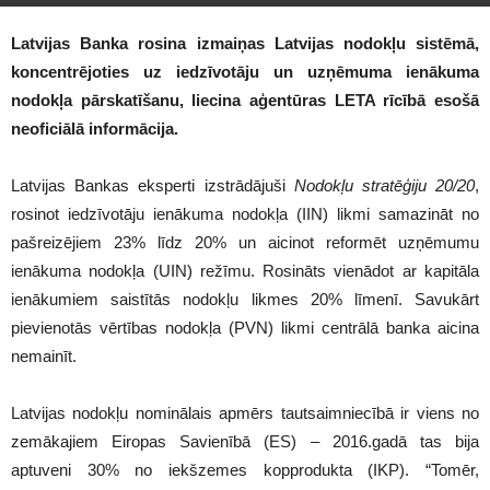
1487
Latvijas Banka rosina izmaiņas Latvijas nodokļu sistēmā,
koncentrējoties uz iedzīvotāju un uzņēmuma ienākuma
nodokļa pārskatīšanu, liecina aģentūras LETA rīcībā esošā
neoficiālā informācija.
Latvijas Bankas eksperti izstrādājuši
Nodokļu stratēģiju 20/20
,
rosinot iedzīvotāju ienākuma nodokļa (IIN) likmi samazināt no
pašreizējiem 23% līdz 20% un aicinot reformēt uzņēmumu
ienākuma nodokļa (UIN) režīmu. Rosināts vienādot ar kapitāla
ienākumiem saistītās nodokļu likmes 20% līmenī. Savukārt
pievienotās vērtības nodokļa (PVN) likmi centrālā banka aicina
nemainīt.
Latvijas nodokļu nominālais apmērs tautsaimniecībā ir viens no
zemākajiem Eiropas Savienībā (ES) – 2016.gadā tas bija
aptuveni 30% no iekšzemes kopprodukta (IKP). “Tomēr,