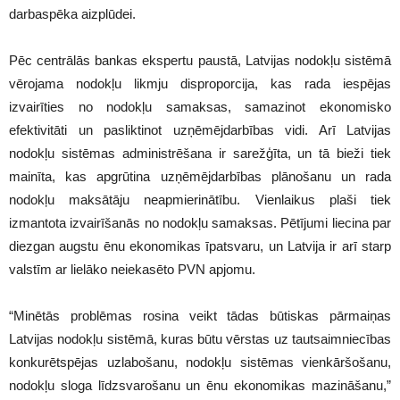
darbaspēka aizplūdei.
Pēc centrālās bankas ekspertu paustā, Latvijas nodokļu sistēmā
vērojama nodokļu likmju disproporcija, kas rada iespējas
izvairīties no nodokļu samaksas, samazinot ekonomisko
efektivitāti un pasliktinot uzņēmējdarbības vidi. Arī Latvijas
nodokļu sistēmas administrēšana ir sarežģīta, un tā bieži tiek
mainīta, kas apgrūtina uzņēmējdarbības plānošanu un rada
nodokļu maksātāju neapmierinātību. Vienlaikus plaši tiek
izmantota izvairīšanās no nodokļu samaksas. Pētījumi liecina par
diezgan augstu ēnu ekonomikas īpatsvaru, un Latvija ir arī starp
valstīm ar lielāko neiekasēto PVN apjomu.
“Minētās problēmas rosina veikt tādas būtiskas pārmaiņas
Latvijas nodokļu sistēmā, kuras būtu vērstas uz tautsaimniecības
konkurētspējas uzlabošanu, nodokļu sistēmas vienkāršošanu,
nodokļu sloga līdzsvarošanu un ēnu ekonomikas mazināšanu,”