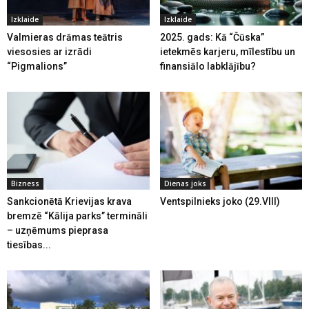
Izklaide
Izklaide
Valmieras drāmas teātris
2025. gads: Kā “Čūska”
viesosies ar izrādi
ietekmēs karjeru, mīlestību un
“Pigmalions”
finansiālo labklājību?
Bizness
Dienas joks
Sankcionētā Krievijas krava
Ventspilnieks joko (29.VIII)
bremzē “Kālija parks” termināli
– uzņēmums pieprasa
tiesības...