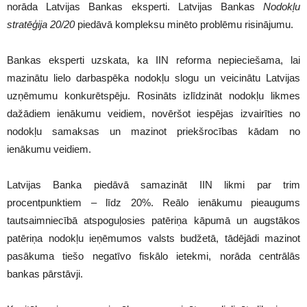
norāda Latvijas Bankas eksperti. Latvijas Bankas
Nodokļu
stratēģija 20/20
piedāvā kompleksu minēto problēmu risinājumu.
Bankas eksperti uzskata, ka IIN reforma nepieciešama, lai
mazinātu lielo darbaspēka nodokļu slogu un veicinātu Latvijas
uzņēmumu konkurētspēju. Rosināts izlīdzināt nodokļu likmes
dažādiem ienākumu veidiem, novēršot iespējas izvairīties no
nodokļu samaksas un mazinot priekšrocības kādam no
ienākumu veidiem.
Latvijas Banka piedāvā samazināt IIN likmi par trim
procentpunktiem – līdz 20%. Reālo ienākumu pieaugums
tautsaimniecībā atspoguļosies patēriņa kāpumā un augstākos
patēriņa nodokļu ieņēmumos valsts budžetā, tādējādi mazinot
pasākuma tiešo negatīvo fiskālo ietekmi, norāda centrālās
bankas pārstāvji.