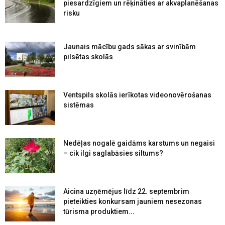
piesardzīgiem un rēķināties ar akvaplanēšanas
risku
Jaunais mācību gads sākas ar svinībām
pilsētas skolās
Ventspils skolās ierīkotas videonovērošanas
sistēmas
Nedēļas nogalē gaidāms karstums un negaisi
– cik ilgi saglabāsies siltums?
Aicina uzņēmējus līdz 22. septembrim
pieteikties konkursam jauniem nesezonas
tūrisma produktiem...