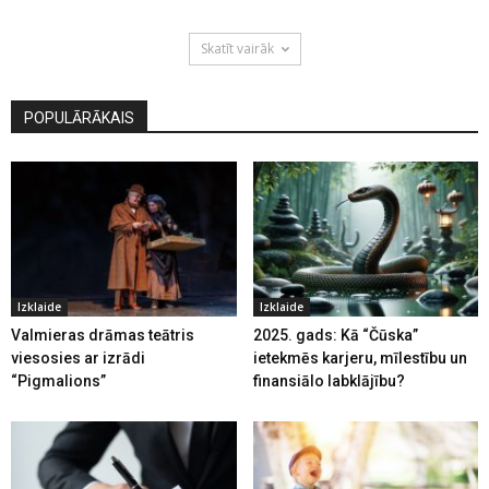
Skatīt vairāk
POPULĀRĀKAIS
Izklaide
Izklaide
Valmieras drāmas teātris
2025. gads: Kā “Čūska”
viesosies ar izrādi
ietekmēs karjeru, mīlestību un
“Pigmalions”
finansiālo labklājību?