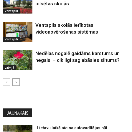
pilsētas skolās
Ventspilī
Ventspils skolās ierīkotas
videonovērošanas sistēmas
Ventspilī
Nedēļas nogalē gaidāms karstums un
negaisi – cik ilgi saglabāsies siltums?
Latvijā
JAUNĀKAIS
Lietavu laikā aicina autovadītājus būt