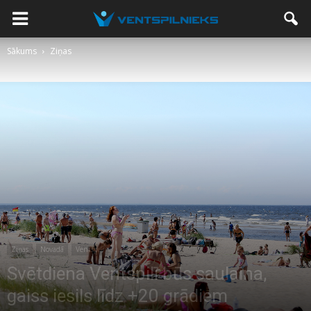
Sākums
Ziņas
Ziņas
Novadā
Ventspilī
Svētdiena Ventspilī būs saulaina,
gaiss iesils līdz +20 grādiem