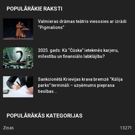
POPULĀRĀKIE RAKSTI
Valmieras drāmas teātris viesosies ar izrādi
“Pigmalions”
2025. gads: Kā “Čūska” ietekmēs karjeru,
mīlestību un finansiālo labklājību?
Sankcionētā Krievijas krava bremzē “Kālija
parks” termināli – uzņēmums pieprasa
tiesības...
POPULĀRĀKĀS KATEGORIJAS
Ziņas
13271