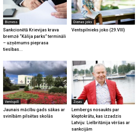
Bizness
Dienas joks
Sankcionētā Krievijas krava
Ventspilnieks joko (29.VIII)
bremzē “Kālija parks” termināli
– uzņēmums pieprasa
tiesības...
Ventspilī
Ziņas
Jaunais mācību gads sākas ar
Lembergs nosaukts par
svinībām pilsētas skolās
kleptokrātu, kas izzadzis
Latviju: Lielbritānija vēršas ar
sankcijām