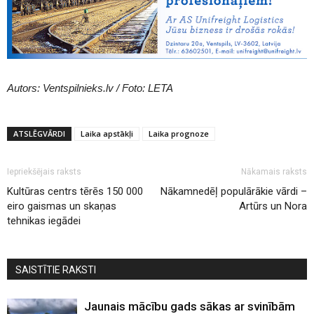
Autors: Ventspilnieks.lv / Foto: LETA
ATSLĒGVĀRDI
Laika apstākļi
Laika prognoze
Iepriekšējais raksts
Nākamais raksts
Kultūras centrs tērēs 150 000
Nākamnedēļ populārākie vārdi –
eiro gaismas un skaņas
Artūrs un Nora
tehnikas iegādei
SAISTĪTIE RAKSTI
Jaunais mācību gads sākas ar svinībām