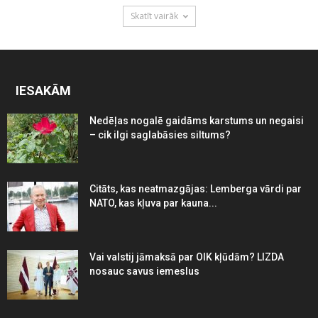
Skatīt vairāk
IESAKĀM
Nedēļas nogalē gaidāms karstums un negaisi
– cik ilgi saglabāsies siltums?
Citāts, kas neatmazgājas: Lemberga vārdi par
NATO, kas kļuva par kauna...
Vai valstij jāmaksā par OIK kļūdām? LIZDA
nosauc savus iemeslus