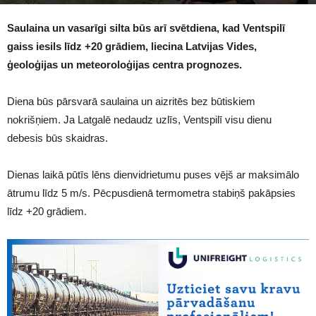
1275
Saulaina un vasarīgi silta būs arī svētdiena, kad Ventspilī
gaiss iesils līdz +20 grādiem, liecina Latvijas Vides,
ģeoloģijas un meteoroloģijas centra prognozes.
Diena būs pārsvarā saulaina un aizritēs bez būtiskiem
nokrišņiem. Ja Latgalē nedaudz uzlīs, Ventspilī visu dienu
debesis būs skaidras.
Dienas laikā pūtīs lēns dienvidrietumu puses vējš ar maksimālo
ātrumu līdz 5 m/s. Pēcpusdienā termometra stabiņš pakāpsies
līdz +20 grādiem.